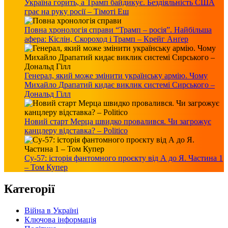
Україна горить, а Трамп байдикує. Бездіяльність США
грає на руку росії – Тімоті Еш
Повна хронологія справи “Трамп – росія”. Найбільша
афера: Кіслін, Скороход і Трамп – Крейг Анґер
Генерал, який може змінити українську армію. Чому
Михайло Драпатий кидає виклик системі Сирського –
Дональд Гілл
Новий старт Мерца швидко провалився. Чи загрожує
канцлеру відставка? – Politico
Су-57: історія фантомного проєкту від А до Я. Частина 1
– Том Купер
Категорії
Війна в Україні
Ключова інформація