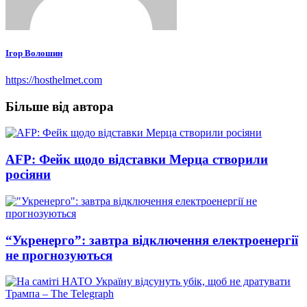
Ігор Волошин
https://hosthelmet.com
Більше від автора
AFP: Фейк щодо відставки Мерца створили
росіяни
“Укренерго”: завтра відключення електроенергії
не прогнозуються