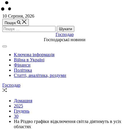
Перейти
10 Серпня, 2026
до
Пошук
вмісту
Пошук:
Господар
Господарські новини
Off
Canvas
Ключова інформація
(поза
Війна в Україні
полотном)
Фінанси
Політика
Статті, аналітика, роздуми
Господар
Випадкова
стаття
Домашня
2025
Грудень
30
На Різдво графіки відключення світла діятимуть в усіх
областях