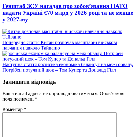
Генштаб ЗСУ нагадав про зобов’язання НАТО
надати Україні €70 млрд у 2026 році та не менше
у 2027-му
Попередній
Попередня стаття
Китай розпочав масштабні військові
запис:
навчання навколо Тайваню
Наступний
Наступна стаття
російська економіка балансує на межі обвалу.
запис:
Потрібен потужний шок – Том Купер та Дональд Гілл
Залишити відповідь
Ваша e-mail адреса не оприлюднюватиметься.
Обов’язкові
поля позначені
*
Коментар
*