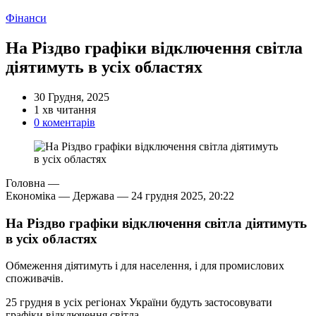
Категорії
Фінанси
На Різдво графіки відключення світла
діятимуть в усіх областях
30 Грудня, 2025
Орієнтовний
1 хв читання
час
0 коментарів
читання
Головна —
Економіка — Держава —
24 грудня 2025, 20:22
На Різдво графіки відключення світла діятимуть
в усіх областях
Обмеження діятимуть і для населення, і для промислових
споживачів.
25 грудня в усіх регіонах України будуть застосовувати
графіки відключення світла.