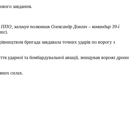
йового завдання.
 ППО, загинув полковник Олександр Довгач – командир 39-ї
писі.
рівництвом бригада завдавала точних ударів по ворогу з
ття ударної та бомбардувальної авіації, знищував ворожі дрони
яних силах.