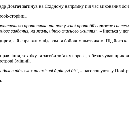
андр Довгач загинув на Східному напрямку під час виконання бо
ook-сторінці.
аги повітряного противника та потужної протидії ворожих систем
бойове завдання, на жаль, ціною власного життя
“, – йдеться у до
иром, а й справжнім лідером та бойовим льотчиком. Під його ке
авління, техніку та засоби зв’язку ворога, забезпечував прикри
строві Зміїний.
дихав підлеглих на сміливі й рішучі дії
“, – наголошують у Повітр
.