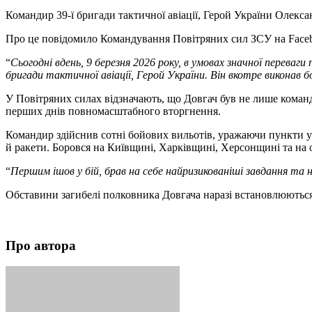
Командир 39-ї бригади тактичної авіації, Герой України Олекс
Про це повідомило Командування Повітряних сил ЗСУ на Faceb
“
Сьогодні вдень, 9 березня 2026 року, в умовах значної перев
бригади тактичної авіації, Герой України. Він вкотре виконав 
У Повітряних силах відзначають, що Довгач був не лише команд
перших днів повномасштабного вторгнення.
Командир здійснив сотні бойових вильотів, уражаючи пункти упр
й ракети. Боровся на Київщині, Харківщині, Херсонщині та на о
“
Першим ішов у бій, брав на себе найризикованіші завдання та на
Обставини загибелі полковника Довгача наразі встановлюються
Про автора