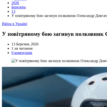
2026
Березень
13
У повітряному бою загинув полковник Олександр Довгач
Категорії
Війна в Україні
У повітряному бою загинув полковник 
13 Березня, 2026
Орієнтовний
1 хв читання
час
0 коментарів
читання