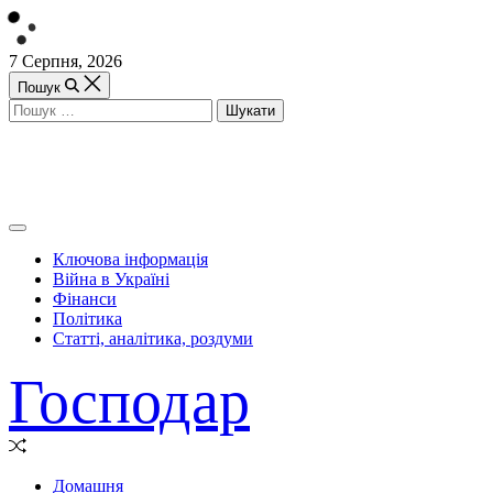
Перейти
7 Серпня, 2026
до
Пошук
вмісту
Пошук:
Off
Canvas
Ключова інформація
(поза
Війна в Україні
полотном)
Фінанси
Політика
Статті, аналітика, роздуми
Господар
Випадкова
стаття
Домашня