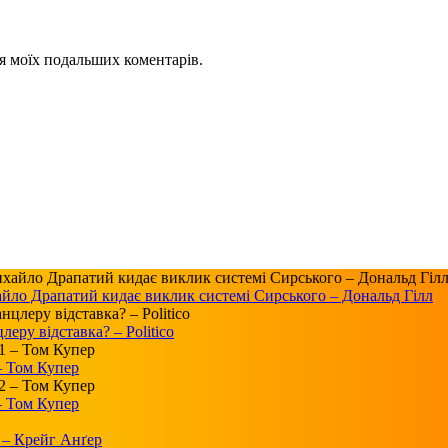
для моїх подальших коментарів.
айло Драпатий кидає виклик системі Сирського – Дональд Гілл
ру відставка? – Politico
 – Том Купер
 – Том Купер
 – Крейг Анґер