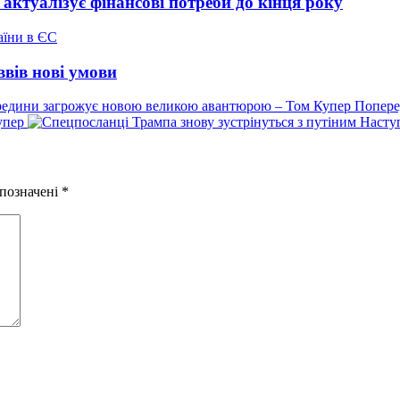
актуалізує фінансові потреби до кінця року
ввів нові умови
Попере
упер
Наступ
 позначені
*