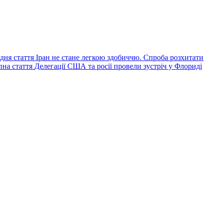
Попередній
дня стаття
Іран не стане легкою здобиччю. Спроба розхитати
Наступний
запис:
на стаття
Делегації США та росії провели зустріч у Флориді
запис: