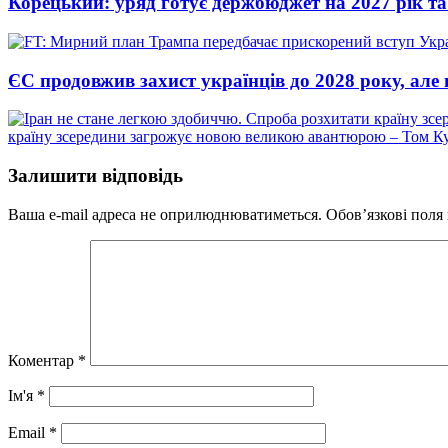
Корецький: уряд готує держбюджет на 2027 рік та 
ЄС продовжив захист українців до 2028 року, але 
країну зсередини загрожує новою великою авантюрою – Том К
Залишити відповідь
Ваша e-mail адреса не оприлюднюватиметься.
Обов’язкові поля
Коментар
*
Ім'я
*
Email
*