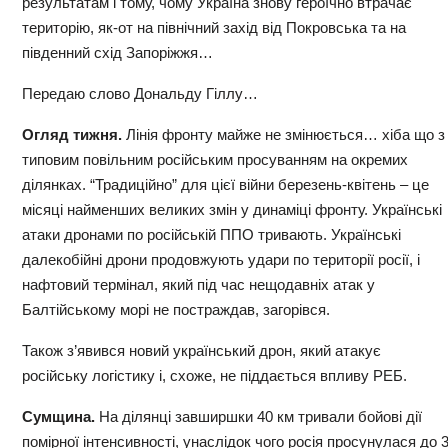
результатам і тому, чому Україна знову героїчно втрачає
територію, як-от на північний захід від Покровська та на
південний схід Запоріжжя…
Передаю слово Дональду Гіллу…
Огляд тижня.
Лінія фронту майже не змінюється… хіба що з
типовим повільним російським просуванням на окремих
ділянках. “Традиційно” для цієї війни березень-квітень – це
місяці найменших великих змін у динаміці фронту. Українські
атаки дронами по російській ППО тривають. Українські
далекобійні дрони продовжують удари по території росії, і
нафтовий термінал, який під час нещодавніх атак у
Балтійському морі не постраждав, загорівся.
Також з’явився новий український дрон, який атакує
російську логістику і, схоже, не піддається впливу РЕБ.
Сумщина.
На ділянці завширшки 40 км тривали бойові дії
помірної інтенсивності, унаслідок чого росія просунулася до 