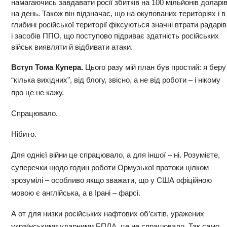
намагаючись завдавати росії збитків на 100 мільйонів доларі
на день. Також він відзначає, що на окупованих територіях і в
глибині російської території фіксуються значні втрати радарів
і засобів ППО, що поступово підриває здатність російських
військ виявляти й відбивати атаки.
Вступ Тома Купера.
Цього разу мій план був простий: я беру
“кілька вихідних”, від блогу, звісно, а не від роботи – і нікому
про це не кажу.
Спрацювало.
Нібито.
Для однієї війни це спрацювало, а для іншої – ні. Розумієте,
суперечки щодо годин роботи Ормузької протоки цілком
зрозумілі – особливо якщо зважати, що у США офіційною
мовою є англійська, а в Ірані – фарсі.
А от для низки російських нафтових об’єктів, уражених
українськими ударними БПЛА, це не спрацювало. Так само