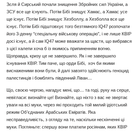
Зєля й Сирський почали знищення Збройних сил України, а
ЗСУ все ще існують. Потім Бібі знищує Хамас, а Хамас усе
ще існує. Потім Бібі знищує Хезболлу, а Хезболла все ще
існує. Потім Бібі підштовхує того безтямного IQ47 розпочати
його 3-денну “спеціальну військову операцію”, і не лише КВІР
досі існує, а й сам IQ47 може вважати за щастя, що вибрався
з цієї халепи хоча б із якимось припиненням вогню.
Щоправда, кризу це не завершило. Як і не завершило
існування КВІР. Тим паче, що орди Бібі, хоч би якими
виснаженими вони були, й далі завзято здійснюють геноцид
палестинців і бомблять південний Ліван…
Що, своєю чергою, нагадує мені, що… та годі, руку на серце,
невігласи: визнайте це! Визнайте, що ніхто з вас не звертає
уваги на всі муки, через які проходить той милий ідіотський
режим Об’єднаних Арабських Еміратів. Яка
несправедливість, з огляду на те, наскільки нескінченні ці
муки. Погляньте: спершу вони платили росіянам, яких КВІР