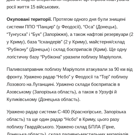
росії життя 15 військових.
Окуповані території.
Протягом одного дня були знищені
системи ППО “Панцир” (у Феодосії), “Оса” (Донецьк),
“Тунгуска” і “Бук” (Запоріжжя), а також нафтові резервуари (2
у Криму), база “Іскандерів” (2 у Криму), майстерня/склад
“Рубікону” (Донецьк) і склад боєприпасів (Крим). Ще одну
логістичну базу “Рубікона” уразили поблизу Маріуполя.
Паливозаправник поблизу Маріуполя атакували за 90 км від
фронту. Уражено радар “Нєбо” у Феодосії та “Тор” поблизу
Лозового на Луганщині. Уражено склади боєприпасів в
Азовському (Запорізька область), а також в Урзуфі й
Куликівському (Донецька область).
Уражено радар системи С-400 (Красногірське, Запорізька
область) та ще один радар “Нєбо” в Криму, цього разу
поблизу Гвардійського. Уражено склад БПЛА (Гірне,
Донецька область), склад паливно-мастильних матеріалів