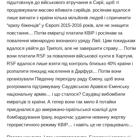
підштовхнув до військового втручання в Сирії, щоб ті
продовжували масово вбивати сирійців. росіянам вдалося
лише вигнати з країни кілька мільйонів людей і спричинити
“кризу біженців” у Європі 2015-2016 років, але не знищити
повстання… Потім еміратці платили КВІР і росіянам за
повалення міжнародно визнаного уряду Лівії. Цим покидькам
вдалося увійти до Триполі, але не завершити справу… Потім
вони платили RSF за повалення військової хунти в Хартумі.
RSF вдалося лише взяти під контроль близько 40% країни і
розпалити геноцид населення в Дарфурі… Потім вони
організували Південну перехідну раду Ємену, щоб вона
розгромила підтримувану Саудівською Аравією Єменську
національну армію… і що сталося? Саудівці вибомбили
еміратців із країни. А тепер вони так мило й потайки
приєдналися до американо-ізраїльської коаліції для
бомбардування Ірану, водночас удаючи невинну жертву
терористичного режиму КВІР… і навіть це не спрацювало…