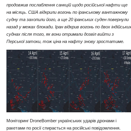
продовжив
послаблення санкцій
щодо російської нафти ще
на місяць. США відкрили вогонь по іранському вантажному
судну та
захопили
його, а ще 20 іранських суден повернули
назад у межах блокади. Іран
відкрив вогонь
по двох індійськи
суднах після того, як вони отримали дозвіл вийти з
Перської затоки, тож ціна на нафту знову зростатиме.
Моніторинг DroneBomber українських ударів дронами і
ракетами по росії спирається на російські повідомлення.