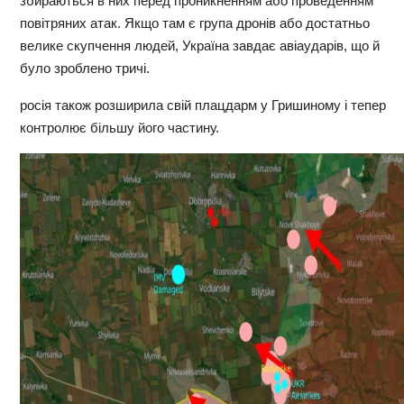
збираються в них перед проникненням або проведенням
повітряних атак. Якщо там є група дронів або достатньо
велике скупчення людей, Україна завдає авіаударів, що й
було зроблено тричі.
росія також розширила свій плацдарм у Гришиному і тепер
контролює більшу його частину.