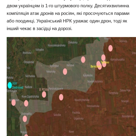
двом українцям із 1-го штурмового полку. Десятихвилинна
компіляція атак дронів на росіян, які просочуються парами
або поодинці. Український НРК уражає один дрон, тоді як
інший чекає в засідці на дорозі.