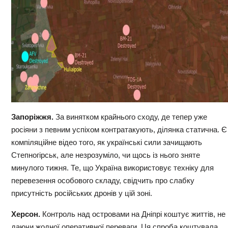
Запоріжжя.
За винятком крайнього сходу, де тепер уже
росіяни з певним успіхом контратакують, ділянка статична. Є
компіляційне відео того, як українські сили зачищають
Степногірськ, але незрозуміло, чи щось із нього зняте
минулого тижня. Те, що Україна використовує техніку для
перевезення особового складу, свідчить про слабку
присутність російських дронів у цій зоні.
Херсон.
Контроль над островами на Дніпрі коштує життів, не
даючи жодної оперативної переваги. Ця спроба коштувала