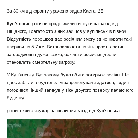
За 80 км від фронту уражено радар Каста–2E.
Куп’янськ.
росіяни продовжили тиснути на захід від
Піщаного, і багато хто з них зайшов у Куп’янськ із півночі.
Відсутність перешкод дає росіянам змогу здійснювати такі
прориви на 5-7 км. Встановлювати навіть прості дротяні
загородження дуже важко, оскільки російські дрони
становлять смертельну загрозу.
У Куп’янську-Вузловому було вбито чотирьох росіян. Ще
двоє забігли в будівлю. Їм запропонували здатися, і один
погодився. Інший загинув у вікні другого поверху палаючого
будинку.
російський авіаудар на північний захід від Куп’янська.