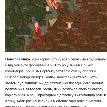
Новопавлівка.
20-й корпус зіткнувся з багатьма труднощам
й від моменту формування у 2025 році змінив кількох
командирів, бо не зміг організувати ефективну оборону.
Генерал-майор Віктор Ніколюк забезпечив стабільність і
згодом був підвищений до важливішої посади. Його замінив
полковник Святослав Заєць, який розпочав свою військову
кар’єру у 2014 році, проходячи підготовку як командир роти в
Криму. Коли російські сили з місцевих гарнізонів вимагали
їхньої здачі, 80 бійців відмовилися, і він вивів їх із