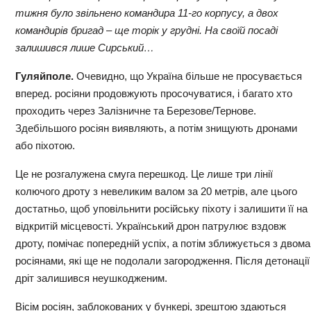
тижня було звільнено командира 11-го корпусу, а двох
командирів бригад – ще торік у грудні. На своїй посаді
залишився лише Сирський…
Гуляйполе.
Очевидно, що Україна більше не просувається
вперед. росіяни продовжують просочуватися, і багато хто
проходить через Залізничне та Березове/Тернове.
Здебільшого росіян виявляють, а потім знищують дронами
або піхотою.
Це не розгалужена смуга перешкод. Це лише три лінії
колючого дроту з невеликим валом за 20 метрів, але цього
достатньо, щоб уповільнити російську піхоту і залишити її на
відкритій місцевості. Український дрон патрулює вздовж
дроту, помічає попередній успіх, а потім зближується з двома
росіянами, які ще не подолали загородження. Після детонації
дріт залишився неушкодженим.
Вісім росіян, заблокованих у бункері, зрештою здаються