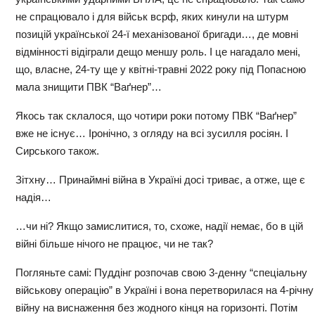
не спрацювало і для військ всрф, яких кинули на штурм
позицій української 24-ї механізованої бригади…, де мовні
відмінності відіграли дещо меншу роль. І це нагадало мені,
що, власне, 24-ту ще у квітні-травні 2022 року під Попасною
мала знищити ПВК “Ваґнер”…
Якось так склалося, що чотири роки потому ПВК “Ваґнер”
вже не існує… Іронічно, з огляду на всі зусилля росіян. І
Сирського також.
Зітхну… Принаймні війна в Україні досі триває, а отже, ще є
надія…
…чи ні? Якщо замислитися, то, схоже, надії немає, бо в цій
війні більше нічого не працює, чи не так?
Погляньте самі: Пуддінг розпочав свою 3-денну “спеціальну
військову операцію” в Україні і вона перетворилася на 4-річну
війну на виснаження без жодного кінця на горизонті. Потім