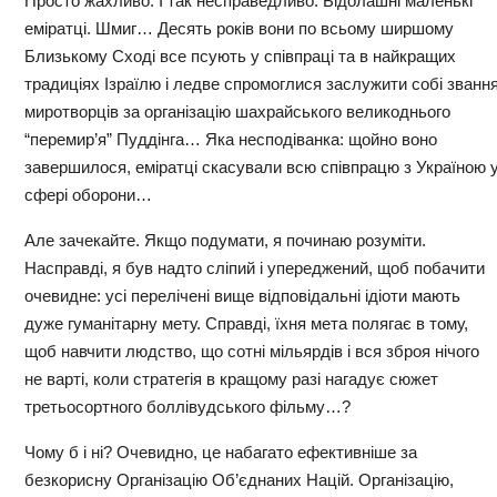
Просто жахливо. І так несправедливо. Бідолашні маленькі
еміратці. Шмиг… Десять років вони по всьому ширшому
Близькому Сході все псують у співпраці та в найкращих
традиціях Ізраїлю і ледве спромоглися заслужити собі званн
миротворців за організацію шахрайського великоднього
“перемир’я” Пуддінга… Яка несподіванка: щойно воно
завершилося, еміратці скасували всю співпрацю з Україною 
сфері оборони…
Але зачекайте. Якщо подумати, я починаю розуміти.
Насправді, я був надто сліпий і упереджений, щоб побачити
очевидне: усі перелічені вище відповідальні ідіоти мають
дуже гуманітарну мету. Справді, їхня мета полягає в тому,
щоб навчити людство, що сотні мільярдів і вся зброя нічого
не варті, коли стратегія в кращому разі нагадує сюжет
третьосортного боллівудського фільму…?
Чому б і ні? Очевидно, це набагато ефективніше за
безкорисну Організацію Об’єднаних Націй. Організацію,