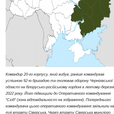
Командир 20-го корпусу, який вибув, раніше командував
успішною 92-ю бригадою та очолював оборону Чернігівської
області на білорусько-російському кордоні в лютому-березні
2022 року. Його підвищили до Оперативного командування
“Схід” (зона відповідальності на зображенні). Попереднього
командувача цього оперативного командування звільнили н
тлі втрати Сіверська. Через втрату Сіверська минулого