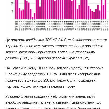
Це втрати російських ЗРК від дій Сил безпілотних систем
України. Вони не включають втрат, завданих звичайною
зброєю, піхотними бригадами, Головним управлінням
розвідки (ГУР) чи Службою безпеки України (СБУ).
По Туапсинському НПЗ знову завдали удару, і він утворив
шлейф диму завдовжки 150 км, який після чотирьох днів
пожежі збільшився до 250 км. Також були пошкоджені
портова інфраструктура і танкери в порту.
Уражено Стерлітамацький нафтохімічний завод, який
виробляє авіаційне пальне і є єдиним підприємством, що
випускає гуму для протекторів шин. Також були уражені