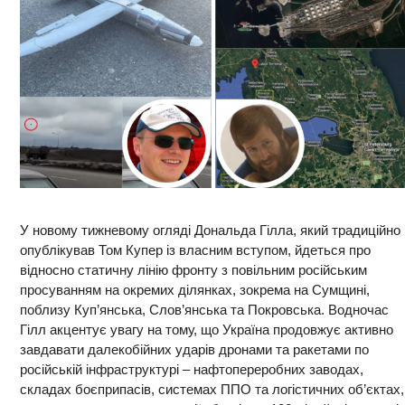
У новому тижневому огляді Дональда Гілла, який традиційно
опублікував Том Купер із власним вступом, йдеться про
відносно статичну лінію фронту з повільним російським
просуванням на окремих ділянках, зокрема на Сумщині,
поблизу Куп’янська, Слов’янська та Покровська. Водночас
Гілл акцентує увагу на тому, що Україна продовжує активно
завдавати далекобійних ударів дронами та ракетами по
російській інфраструктурі – нафтопереробних заводах,
складах боєприпасів, системах ППО та логістичних об’єктах,