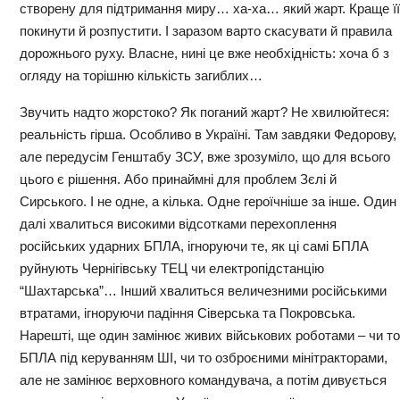
створену для підтримання миру… ха-ха… який жарт. Краще її
покинути й розпустити. І заразом варто скасувати й правила
дорожнього руху. Власне, нині це вже необхідність: хоча б з
огляду на торішню кількість загиблих…
Звучить надто жорстоко? Як поганий жарт? Не хвилюйтеся:
реальність гірша. Особливо в Україні. Там завдяки Федорову,
але передусім Генштабу ЗСУ, вже зрозуміло, що для всього
цього є рішення. Або принаймні для проблем Зєлі й
Сирського. І не одне, а кілька. Одне героїчніше за інше. Один
далі хвалиться високими відсотками перехоплення
російських ударних БПЛА, ігноруючи те, як ці самі БПЛА
руйнують Чернігівську ТЕЦ чи електропідстанцію
“Шахтарська”… Інший хвалиться величезними російськими
втратами, ігноруючи падіння Сіверська та Покровська.
Нарешті, ще один замінює живих військових роботами – чи то
БПЛА під керуванням ШІ, чи то озброєними мінітракторами,
але не замінює верховного командувача, а потім дивується