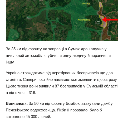
За 35 км від фронту на заправці в Сумах дрон влучив у
цивільний автомобіль, убивши одну людину й поранивши
іншу.
Україна страждатиме від нерозірваних боєприпасів ще два
століття. Сапери постійно намагаються зменшити цю загрозу.
Цього тижня вони виявили 87 боєприпасів у Сумській області
а від січня – 316.
Вовчанськ.
За 50 км від фронту бомбою атакували дамбу
Печенізького водосховища. Якби її прорвало, було б
затоплено 45 000 людей.