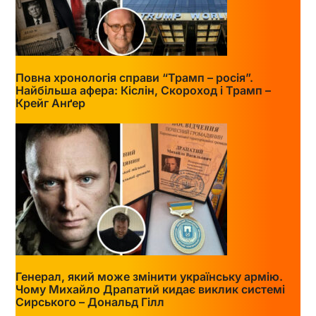
Повна хронологія справи “Трамп – росія”.
Найбільша афера: Кіслін, Скороход і Трамп –
Крейг Анґер
Генерал, який може змінити українську армію.
Чому Михайло Драпатий кидає виклик системі
Сирського – Дональд Гілл