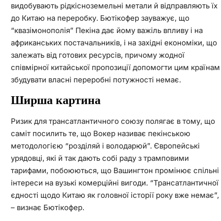
видобувають рідкісноземельні метали й відправляють їх
до Китаю на переробку. Бютікофер зауважує, що
“квазімонополія” Пекіна дає йому важіль впливу і на
африканських постачальників, і на західні економіки, що
залежать від готових ресурсів, причому жодної
співмірної китайської пропозиції допомогти цим країнам
збудувати власні переробні потужності немає.
Ширша картина
Ризик для трансатлантичного союзу полягає в тому, що
саміт посилить те, що Вокер називає пекінською
методологією “розділяй і володарюй”. Європейські
урядовці, які й так дають собі раду з трамповими
тарифами, побоюються, що Вашингтон промінює спільні
інтереси на вузькі комерційні вигоди. “Трансатлантичної
єдності щодо Китаю як головної історії року вже немає”,
– визнає Бютікофер.