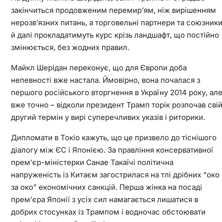
закінчиться продовженим перемир’ям, ніж вирішенням
нерозв’язних питань, а торговельні партнери та союзник
й далі прокладатимуть курс крізь ландшафт, що постійно
змінюється, без жодних правил.
Майкл Шерідан переконує, що для Європи доба
непевності вже настала. Ймовірно, вона почалася з
першого російського вторгнення в Україну 2014 року, ал
вже точно – відколи президент Трамп торік розпочав сві
другий термін у вирі суперечливих указів і риторики.
Дипломати в Токіо кажуть, що це призвело до тіснішого
діалогу між ЄС і Японією. За правління консервативної
прем’єр-міністерки Санае Такаїчі політична
напруженість із Китаєм загострилася на тлі дрібних “око
за око” економічних санкцій. Перша жінка на посаді
прем’єра Японії з усіх сил намагається лишатися в
добрих стосунках із Трампом і водночас обстоювати