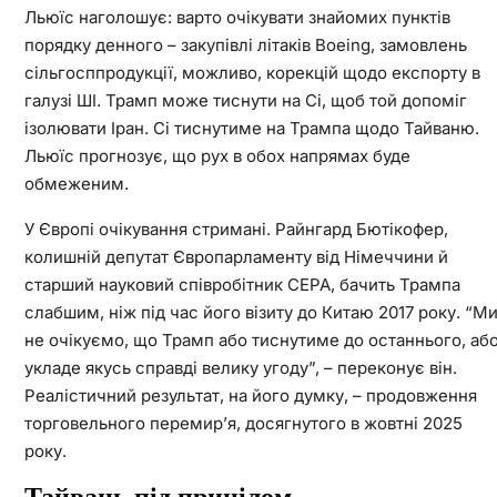
Льюїс наголошує: варто очікувати знайомих пунктів
порядку денного – закупівлі літаків Boeing, замовлень
сільгосппродукції, можливо, корекцій щодо експорту в
галузі ШІ. Трамп може тиснути на Сі, щоб той допоміг
ізолювати Іран. Сі тиснутиме на Трампа щодо Тайваню.
Льюїс прогнозує, що рух в обох напрямах буде
обмеженим.
У Європі очікування стримані. Райнгард Бютікофер,
колишній депутат Європарламенту від Німеччини й
старший науковий співробітник CEPA, бачить Трампа
слабшим, ніж під час його візиту до Китаю 2017 року. “М
не очікуємо, що Трамп або тиснутиме до останнього, аб
укладе якусь справді велику угоду”, – переконує він.
Реалістичний результат, на його думку, – продовження
торговельного перемир’я, досягнутого в жовтні 2025
року.