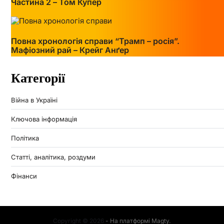
Частина 2 – Том Купер
Повна хронологія справи “Трамп – росія”.
Мафіозний рай – Крейг Анґер
Категорії
Війна в Україні
Ключова інформація
Політика
Статті, аналітика, роздуми
Фінанси
Copyright © 2026
- На платформі
Magty
.