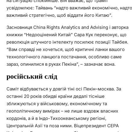
на ситуацію спокійніше. Він вважає, що Трамп
усвідомлює: Тайвань “надто важливий економічно, надт
важливий стратегічно, щоб віддати його Китаю”.
Засновниця China Rights Analytics and Advising і авторка
книжки “Недооцінений Китай” Сара Кук переконує, що
революція штучного інтелекту посилює позиції Тайбея.
“Вам справді не хочеться, щоб критичні ланки вашого
технологічного ланцюга постачання, особливо саме
зараз, опинилися в руках Пекіна”, – зазначає вона.
російський слід
Саміт відбувається у довгій тіні осі Пекін–москва. За
останні 20 років обидві країни дедалі тісніше
зближуються у військовому, економічному та
геополітичному вимірах – не лише вздовж власних
кордонів, а й в Індо-Тихоокеанському регіоні,
Центральній Азії та поза ними. Віцепрезидент CEPA