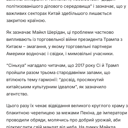
політизованішого ділового середовища” і зазначає, що у
важливих секторах Китай здебільшого лишається
закритою країною.
Як зазначає Майкл Шерідан, ці проблеми частково
випливають із торговельної війни президента Трампа з
Китаєм – змагання, у якому торговельні партнери
Америки водночас і свідки, і мимовільні учасники.
“Сіньхуа” нагадало читачам, що 2017 року Сі й Трамп
пройшли разом трьома стародавніми залами, що
втілюють тему гармонії: “досвід, просякнутий
китайським культурним ідеалом”, як зазначило
агентство.
Цього разу їх чекає відвідання великого круглого храму з
блакитною черепицею за межами Пекіна, де імператори
проводили обряди, молячись про добрий урожай, аби
підкреслити свій мандат від неба. На думку Майкла