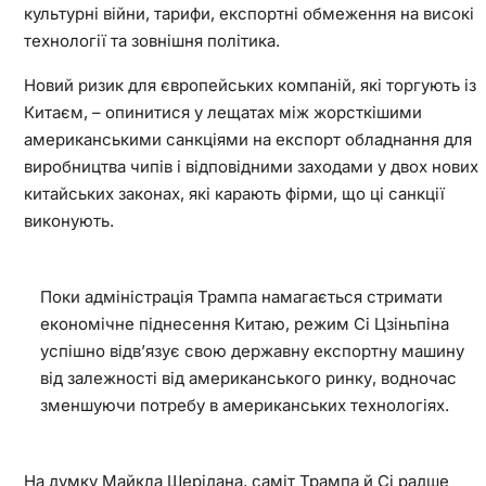
культурні війни, тарифи, експортні обмеження на високі
технології та зовнішня політика.
Новий ризик для європейських компаній, які торгують із
Китаєм, – опинитися у лещатах між жорсткішими
американськими санкціями на експорт обладнання для
виробництва чипів і відповідними заходами у двох нових
китайських законах, які карають фірми, що ці санкції
виконують.
Поки адміністрація Трампа намагається стримати
економічне піднесення Китаю, режим Сі Цзіньпіна
успішно відв’язує свою державну експортну машину
від залежності від американського ринку, водночас
зменшуючи потребу в американських технологіях.
На думку Майкла Шерідана, саміт Трампа й Сі радше