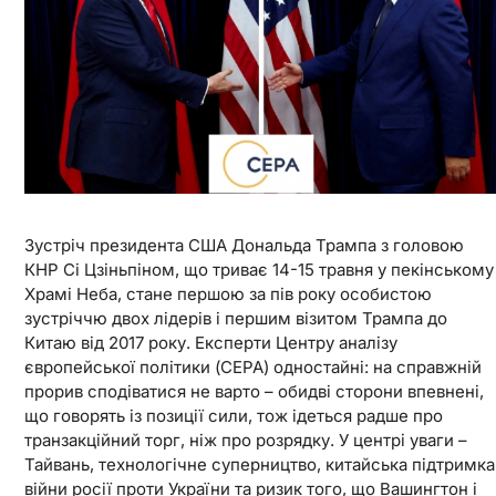
Зустріч президента США Дональда Трампа з головою
КНР Сі Цзіньпіном, що триває 14-15 травня у пекінському
Храмі Неба, стане першою за пів року особистою
зустріччю двох лідерів і першим візитом Трампа до
Китаю від 2017 року. Експерти Центру аналізу
європейської політики (CEPA) одностайні: на справжній
прорив сподіватися не варто – обидві сторони впевнені,
що говорять із позиції сили, тож ідеться радше про
транзакційний торг, ніж про розрядку. У центрі уваги –
Тайвань, технологічне суперництво, китайська підтримка
війни росії проти України та ризик того, що Вашингтон і