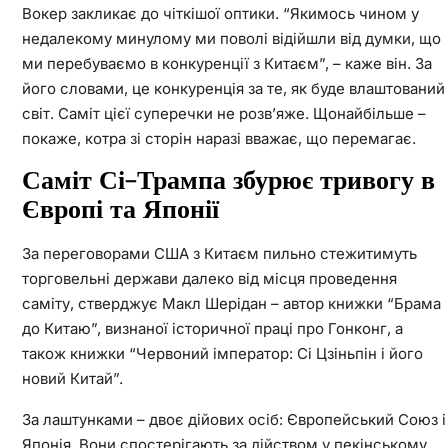
Вокер закликає до чіткішої оптики. “Якимось чином у
недалекому минулому ми поволі відійшли від думки, що
ми перебуваємо в конкуренції з Китаєм”, – каже він. За
його словами, це конкуренція за те, як буде влаштований
світ. Саміт цієї суперечки не розв’яже. Щонайбільше –
покаже, котра зі сторін наразі вважає, що перемагає.
Саміт Сі–Трампа збурює тривогу в
Європі та Японії
За переговорами США з Китаєм пильно стежитимуть
торговельні держави далеко від місця проведення
саміту, стверджує Макл Шерідан – автор книжки “Брама
до Китаю”, визнаної історичної праці про Гонконг, а
також книжки “Червоний імператор: Сі Цзіньпін і його
новий Китай”.
За лаштунками – двоє дійових осіб: Європейський Союз і
Японія. Вони спостерігають за дійством у пекінському