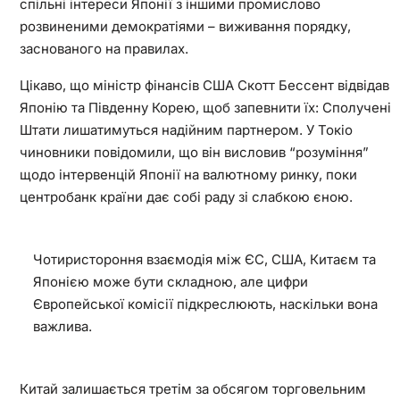
спільні інтереси Японії з іншими промислово
розвиненими демократіями – виживання порядку,
заснованого на правилах.
Цікаво, що міністр фінансів США Скотт Бессент відвідав
Японію та Південну Корею, щоб запевнити їх: Сполучені
Штати лишатимуться надійним партнером. У Токіо
чиновники повідомили, що він висловив “розуміння”
щодо інтервенцій Японії на валютному ринку, поки
центробанк країни дає собі раду зі слабкою єною.
Чотиристороння взаємодія між ЄС, США, Китаєм та
Японією може бути складною, але цифри
Європейської комісії підкреслюють, наскільки вона
важлива.
Китай залишається третім за обсягом торговельним