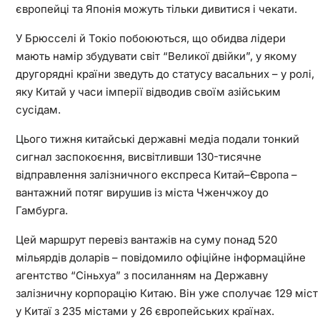
європейці та Японія можуть тільки дивитися і чекати.
У Брюсселі й Токіо побоюються, що обидва лідери
мають намір збудувати світ “Великої двійки”, у якому
другорядні країни зведуть до статусу васальних – у ролі,
яку Китай у часи імперії відводив своїм азійським
сусідам.
Цього тижня китайські державні медіа подали тонкий
сигнал заспокоєння, висвітливши 130-тисячне
відправлення залізничного експреса Китай–Європа –
вантажний потяг вирушив із міста Чженчжоу до
Гамбурга.
Цей маршрут перевіз вантажів на суму понад 520
мільярдів доларів – повідомило офіційне інформаційне
агентство “Сіньхуа” з посиланням на Державну
залізничну корпорацію Китаю. Він уже сполучає 129 міст
у Китаї з 235 містами у 26 європейських країнах.