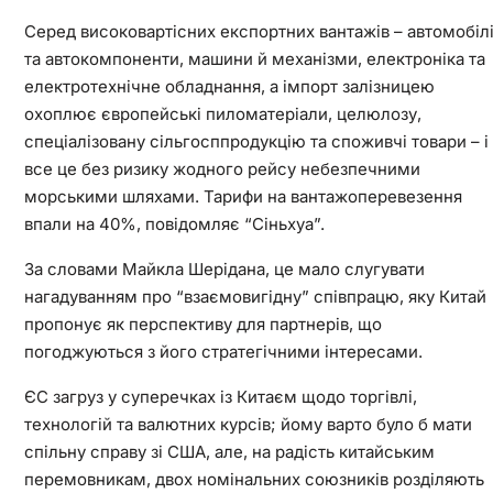
Серед високовартісних експортних вантажів – автомобіл
та автокомпоненти, машини й механізми, електроніка та
електротехнічне обладнання, а імпорт залізницею
охоплює європейські пиломатеріали, целюлозу,
спеціалізовану сільгосппродукцію та споживчі товари – і
все це без ризику жодного рейсу небезпечними
морськими шляхами. Тарифи на вантажоперевезення
впали на 40%, повідомляє “Сіньхуа”.
За словами Майкла Шерідана, це мало слугувати
нагадуванням про “взаємовигідну” співпрацю, яку Китай
пропонує як перспективу для партнерів, що
погоджуються з його стратегічними інтересами.
ЄС загруз у суперечках із Китаєм щодо торгівлі,
технологій та валютних курсів; йому варто було б мати
спільну справу зі США, але, на радість китайським
перемовникам, двох номінальних союзників розділяють