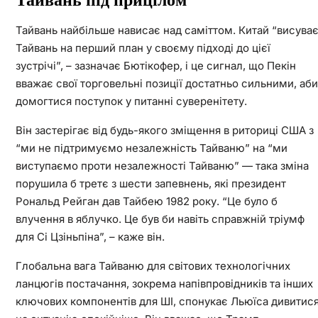
Тайвань під прицілом
Тайвань найбільше нависає над саміттом. Китай “висува
Тайвань на перший план у своєму підході до цієї
зустрічі”, – зазначає Бютікофер, і це сигнал, що Пекін
вважає свої торговельні позиції достатньо сильними, аби
домогтися поступок у питанні суверенітету.
Він застерігає від будь-якого зміщення в риториці США з
“ми не підтримуємо незалежність Тайваню” на “ми
виступаємо проти незалежності Тайваню” — така зміна
порушила б третє з шести запевнень, які президент
Рональд Рейган дав Тайбею 1982 року. “Це було б
влучення в яблучко. Це був би навіть справжній тріумф
для Сі Цзіньпіна”, – каже він.
Глобальна вага Тайваню для світових технологічних
ланцюгів постачання, зокрема напівпровідників та інших
ключових компонентів для ШІ, спонукає Льюїса дивитис