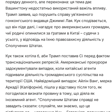
порядку денного, але переконана: ця тема дає
Вашингтону недостатньо використаний важіль впливу.
Трамп заявив, що порушить справу ув’язненого
гонконгського видавця Джиммі Лая. Кук сподівається,
що він піде далі, і нагадує про американських громадян,
чиї родичі опинилися за ґратами в Китаї – судячи з
усього, у відповідь на їхню правозахисну діяльність у
Сполучених Штатах.
Кук також хотіла б, аби Трамп поставив Сі перед фактом
транснаціональних репресій. Американські прокурори
задокументували випадки, коли китайські агенти
підривали діяльність громадянського суспільства на
території США. Найвідоміший випадок: Айлін Ванг, мерка
Аркадії (Каліфорнія), пішла у відставку після того, як
погодилася визнати провину в тому, що діяла як
іноземний агент. “Сполученим Штатам справді не
завадить сказати: слухайте, ми знаємо, що це