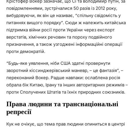
Крістофер Вокер зазначає, що Сі та володимир путін, за
повідомленнями, зустрічалися 50 разів із 2012 року,
вибудовуючи, як він це називає, “спільну свідомість у
питаннях вищого порядку”. Сюди ж належить китайська
підтримка війни росії проти України через експорт
верстатів, хімічних речовин та пороху подвійного
призначення, а також узгоджені інформаційні операції
проти демократій.
“Будь-яке уявлення, ніби США здатні провернути
зворотний кіссинджерівський маневр, – це фантазія”, –
переконаний Вокер. Радше навпаки: ослаблена росія
обрала бік Китаю, Ірану та інших авторитарних режимів –
проти Сполучених Штатів та їхніх природних союзників.
Права людини та транснаціональні
репресії
Кук не очікує, що тема прав людини опиниться в центрі