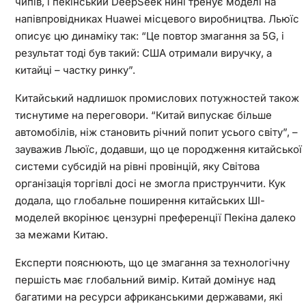
чипів, і пекінський DeepSeek нині тренує моделі на
напівпровідниках Huawei місцевого виробництва. Льюїс
описує цю динаміку так: “Це повтор змагання за 5G, і
результат тоді був такий: США отримали виручку, а
китайці – частку ринку”.
Китайський надлишок промислових потужностей також
тиснутиме на переговори. “Китай випускає більше
автомобілів, ніж становить річний попит усього світу”, –
зауважив Льюїс, додавши, що це породження китайської
системи субсидій на рівні провінцій, яку Світова
організація торгівлі досі не змогла приструнчити. Кук
додала, що глобальне поширення китайських ШІ-
моделей вкорінює цензурні преференції Пекіна далеко
за межами Китаю.
Експерти пояснюють, що це змагання за технологічну
першість має глобальний вимір. Китай домінує над
багатими на ресурси африканськими державами, які