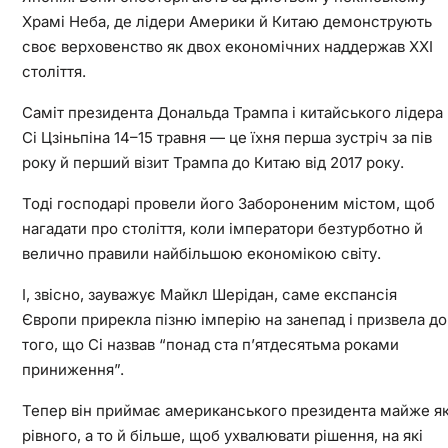
Храмі Неба, де лідери Америки й Китаю демонструють
своє верховенство як двох економічних наддержав XXI
століття.
Саміт президента Дональда Трампа і китайського лідера
Сі Цзіньпіна 14–15 травня — це їхня перша зустріч за пів
року й перший візит Трампа до Китаю від 2017 року.
Тоді господарі провели його Забороненим містом, щоб
нагадати про століття, коли імператори безтурботно й
велично правили найбільшою економікою світу.
І, звісно, зауважує Майкл Шерідан, саме експансія
Європи прирекла пізню імперію на занепад і призвела до
того, що Сі назвав “понад ста п’ятдесятьма роками
приниження”.
Тепер він приймає американського президента майже я
рівного, а то й більше, щоб ухвалювати рішення, на які