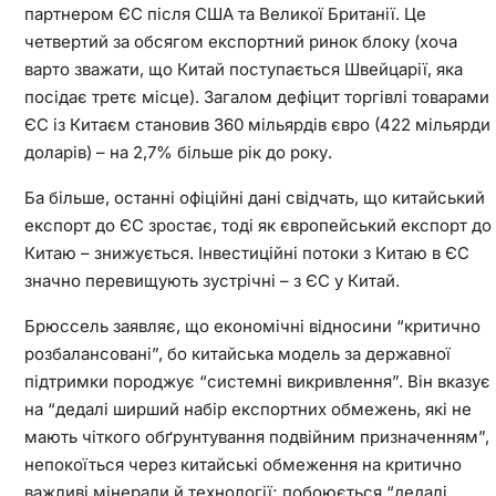
партнером ЄС після США та Великої Британії. Це
четвертий за обсягом експортний ринок блоку (хоча
варто зважати, що Китай поступається Швейцарії, яка
посідає третє місце). Загалом дефіцит торгівлі товарами
ЄС із Китаєм становив 360 мільярдів євро (422 мільярди
доларів) – на 2,7% більше рік до року.
Ба більше, останні офіційні дані свідчать, що китайський
експорт до ЄС зростає, тоді як європейський експорт до
Китаю – знижується. Інвестиційні потоки з Китаю в ЄС
значно перевищують зустрічні – з ЄС у Китай.
Брюссель заявляє, що економічні відносини “критично
розбалансовані”, бо китайська модель за державної
підтримки породжує “системні викривлення”. Він вказує
на “дедалі ширший набір експортних обмежень, які не
мають чіткого обґрунтування подвійним призначенням”,
непокоїться через китайські обмеження на критично
важливі мінерали й технології; побоюється “дедалі