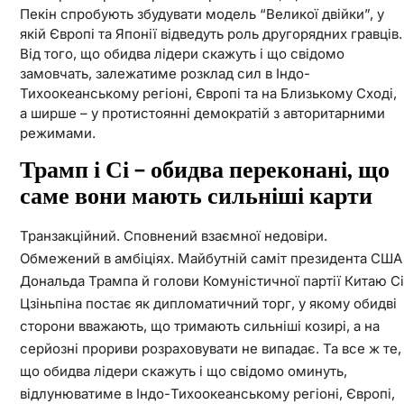
Пекін спробують збудувати модель “Великої двійки”, у
якій Європі та Японії відведуть роль другорядних гравців.
Від того, що обидва лідери скажуть і що свідомо
замовчать, залежатиме розклад сил в Індо-
Тихоокеанському регіоні, Європі та на Близькому Сході,
а ширше – у протистоянні демократій з авторитарними
режимами.
Трамп і Сі – обидва переконані, що
саме вони мають сильніші карти
Транзакційний. Сповнений взаємної недовіри.
Обмежений в амбіціях. Майбутній саміт президента США
Дональда Трампа й голови Комуністичної партії Китаю Сі
Цзіньпіна постає як дипломатичний торг, у якому обидві
сторони вважають, що тримають сильніші козирі, а на
серйозні прориви розраховувати не випадає. Та все ж те,
що обидва лідери скажуть і що свідомо оминуть,
відлунюватиме в Індо-Тихоокеанському регіоні, Європі,