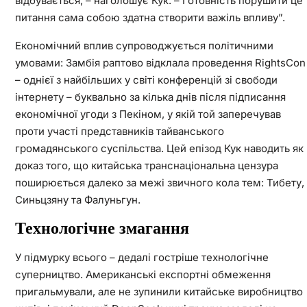
відбувається, – наголошує Кук. – Готовність порушити це
питання сама собою здатна створити важіль впливу”.
Економічний вплив супроводжується політичними
умовами: Замбія раптово відклала проведення RightsCon
– однієї з найбільших у світі конференцій зі свободи
інтернету – буквально за кілька днів після підписання
економічної угоди з Пекіном, у якій той заперечував
проти участі представників тайванського
громадянського суспільства. Цей епізод Кук наводить як
доказ того, що китайська транснаціональна цензура
поширюється далеко за межі звичного кола тем: Тибету,
Синьцзяну та Фалуньгун.
Технологічне змагання
У підмурку всього – дедалі гостріше технологічне
суперництво. Американські експортні обмеження
пригальмували, але не зупинили китайське виробництво