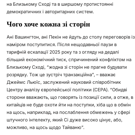
на Близькому Сході та в ширшому протистоянні
демократичних і авторитарних систем.
Чого хоче кожна зі сторін
Ані Вашингтон, ані Пекін не йдуть до столу переговорів із
наміром поступитися. Після нещодавньої паузи в
тарифній ескалації 2025 року та з огляду на дедалі
більший економічний тиск, спричинений конфліктом на
Близькому Сході, “жодна зі сторін не прагне будувати
розрядку. Тож це зустріч транзакційна”, – вважає
Джеймс Льюїс, заслужений науковий співробітник
Центру аналізу європейської політики (CEPA). “Обидві
сторони вважають, що говорять із позиції сили, а отже, в
китайців не буде охоти йти на поступки, хіба що в обмін
на щось, наприклад, на послаблення обмежень у сфері
штучного інтелекту, який Сі дуже високо цінує, або,
можливо, на щось щодо Тайваню”.