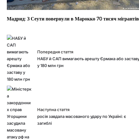
Мадрид: З Сеути повернули в Марокко 70 тисяч мігрантів
Попередня стаття
НАБУ й САП вимагають арешту Єрмака або застав
у 180 млн грн
Наступна стаття
росія завдала масованого удару по Україні: є
загиблі