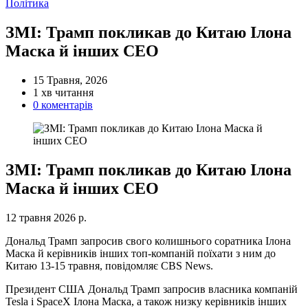
Категорії
Політика
ЗМІ: Трамп покликав до Китаю Ілона
Маска й інших CEO
15 Травня, 2026
Орієнтовний
1 хв читання
час
0 коментарів
читання
ЗМІ: Трамп покликав до Китаю Ілона
Маска й інших CEO
12 травня 2026 р.
Дональд Трамп запросив свого колишнього соратника Ілона
Маска й керівників інших топ-компаній поїхати з ним до
Китаю 13-15 травня, повідомляє CBS News.
Президент США Дональд Трамп запросив власника компаній
Tesla і SpaceX Ілона Маска, а також низку керівників інших