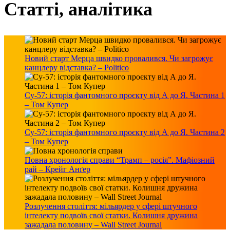
Статті, аналітика
Новий старт Мерца швидко провалився. Чи загрожує
канцлеру відставка? – Politico
Су-57: історія фантомного проєкту від А до Я. Частина 1
– Том Купер
Су-57: історія фантомного проєкту від А до Я. Частина 2
– Том Купер
Повна хронологія справи “Трамп – росія”. Мафіозний
рай – Крейг Анґер
Розлучення століття: мільярдер у сфері штучного
інтелекту подвоїв свої статки. Колишня дружина
зажадала половину – Wall Street Journal