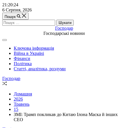
Перейти
21:20:25
до
6 Серпня, 2026
вмісту
Пошук
Пошук:
Господар
Господарські новини
Off
Canvas
Ключова інформація
(поза
Війна в Україні
полотном)
Фінанси
Політика
Статті, аналітика, роздуми
Господар
Випадкова
стаття
Домашня
2026
Травень
15
ЗМІ: Трамп покликав до Китаю Ілона Маска й інших
CEO