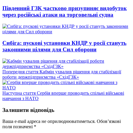
Південний ГЗК частково призупиняє видобуток
через російські атаки на торговельні судна
Сибіга: пускові установки КНДР у росії стануть
законними цілями для Сил оборони
Попередній
Попередня стаття
Кабмін ухвалив рішення для стабілізації
запис:
роботи держпідприємства «СхідГЗК»
Наступний
Наступна стаття
Сербія вперше проводить спільні військові
запис:
навчання з НАТО
Залишити відповідь
Ваша e-mail адреса не оприлюднюватиметься.
Обов’язкові
поля позначені
*