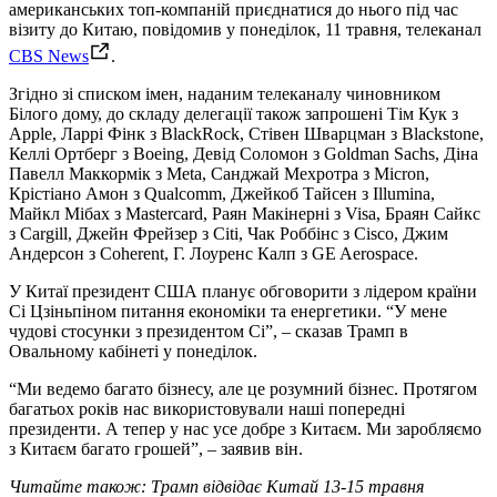
американських топ-компаній приєднатися до нього під час
візиту до Китаю, повідомив у понеділок, 11 травня, телеканал
CBS News
.
Згідно зі списком імен, наданим телеканалу чиновником
Білого дому, до складу делегації також запрошені Тім Кук з
Apple, Ларрі Фінк з BlackRock, Стівен Шварцман з Blackstone,
Келлі Ортберг з Boeing, Девід Соломон з Goldman Sachs, Діна
Павелл Маккормік з Meta, Санджай Мехротра з Micron,
Крістіано Амон з Qualcomm, Джейкоб Тайсен з Illumina,
Майкл Мібах з Mastercard, Раян Макінерні з Visa, Браян Сайкс
з Cargill, Джейн Фрейзер з Citi, Чак Роббінс з Cisco, Джим
Андерсон з Coherent, Г. Лоуренс Калп з GE Aerospace.
У Китаї президент США планує обговорити з лідером країни
Сі Цзіньпіном питання економіки та енергетики. “У мене
чудові стосунки з президентом Сі”, – сказав Трамп в
Овальному кабінеті у понеділок.
“Ми ведемо багато бізнесу, але це розумний бізнес. Протягом
багатьох років нас використовували наші попередні
президенти. А тепер у нас усе добре з Китаєм. Ми заробляємо
з Китаєм багато грошей”, – заявив він.
Читайте також: Трамп відвідає Китай 13-15 травня