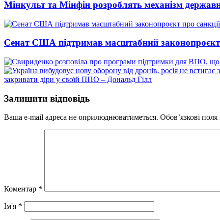
Мінкульт та Мінфін розроблять механізм державн
Сенат США підтримав масштабний законопроєкт пр
закривати діри у своїй ППО – Дональд Гілл
Залишити відповідь
Ваша e-mail адреса не оприлюднюватиметься.
Обов’язкові поля
Коментар
*
Ім'я
*