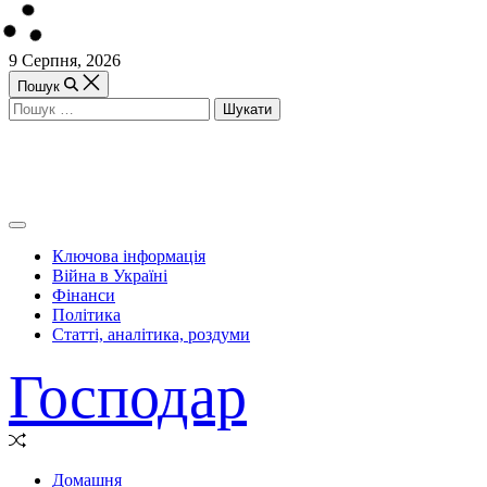
Перейти
9 Серпня, 2026
до
Пошук
вмісту
Пошук:
Off
Canvas
Ключова інформація
(поза
Війна в Україні
полотном)
Фінанси
Політика
Статті, аналітика, роздуми
Господар
Випадкова
стаття
Домашня