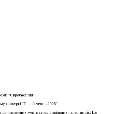
грами “Євробачення”.
ному конкурсі “Євробачення-2026”.
ела до численних жертв серед цивільних палестинців. Ця