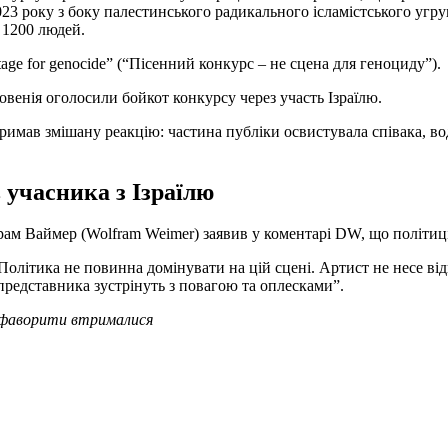
і 2023 року з боку палестинського радикального ісламістського 
 1200 людей.
stage for genocide” (“Пісенний конкурс – не сцена для геноциду”).
Словенія оголосили бойкот конкурсу через участь Ізраїлю.
римав змішану реакцію: частина публіки освистувала співака, во
учасника з Ізраїлю
м Ваймер (Wolfram Weimer) заявив у коментарі DW, що політиці 
літика не повинна домінувати на цій сцені. Артист не несе відпов
о представника зустрінуть з повагою та оплесками”.
 фаворити втрималися