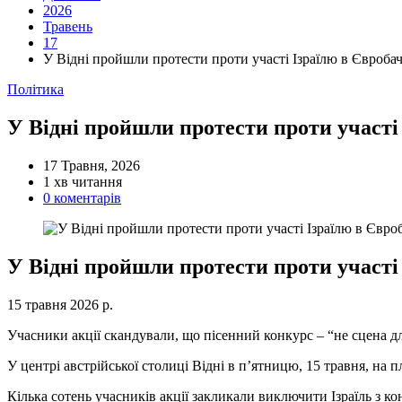
2026
Травень
17
У Відні пройшли протести проти участі Ізраїлю в Євроба
Категорії
Політика
У Відні пройшли протести проти участі
17 Травня, 2026
Орієнтовний
1 хв читання
час
0 коментарів
читання
У Відні пройшли протести проти участі
15 травня 2026 р.
Учасники акції скандували, що пісенний конкурс – “не сцена дл
У центрі австрійської столиці Відні в п’ятницю, 15 травня, на 
Кілька сотень учасників акції закликали виключити Ізраїль з к