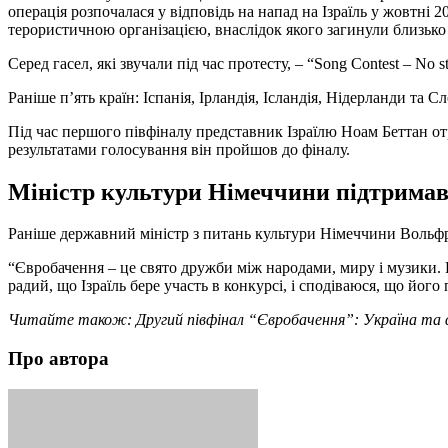
операція розпочалася у відповідь на напад на Ізраїль у жовтн
терористичною організацією, внаслідок якого загинули близько
Серед гасел, які звучали під час протесту, – “Song Contest – No 
Раніше п’ять країн: Іспанія, Ірландія, Ісландія, Нідерланди та 
Під час першого півфіналу представник Ізраїлю Ноам Беттан от
результатами голосування він пройшов до фіналу.
Міністр культури Німеччини підтримав 
Раніше державний міністр з питань культури Німеччини Вольфра
“Євробачення – це свято дружби між народами, миру і музики. По
радий, що Ізраїль бере участь в конкурсі, і сподіваюся, що йог
Читайте також: Другий півфінал “Євробачення”: Україна та
Про автора