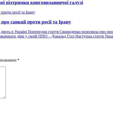
ої підтримки книговидавничої галузі
о санкції проти росії та Ірану
Попередній
Попередня стаття
Свириденко розповіла про про
запис:
Нас
Наступна стаття
Укра
запи
 позначені
*