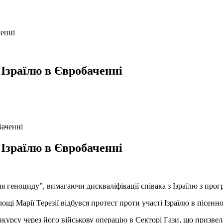
ченні
 Ізраїлю в Євробаченні
 Ізраїлю в Євробаченні
я геноциду”, вимагаючи дискваліфікації співака з Ізраїлю з про
площі Марії Терезії відбувся протест проти участі Ізраїлю в пісен
онкурсу через його військову операцію в Секторі Гази, що призв