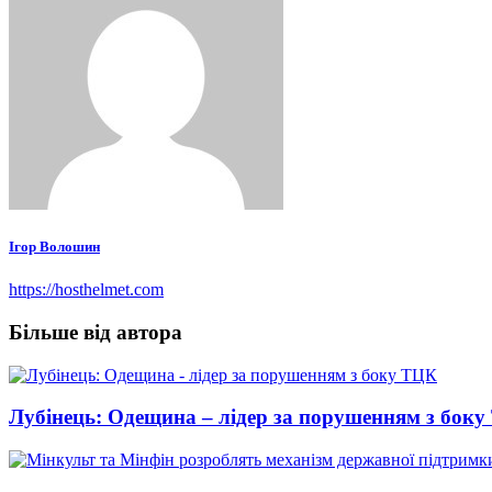
Ігор Волошин
https://hosthelmet.com
Більше від автора
Лубінець: Одещина – лідер за порушенням з бок