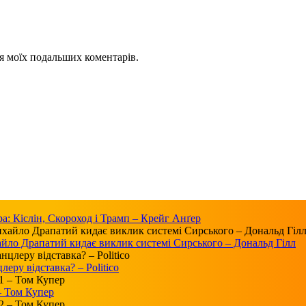
для моїх подальших коментарів.
а: Кіслін, Скороход і Трамп – Крейг Анґер
айло Драпатий кидає виклик системі Сирського – Дональд Гілл
ру відставка? – Politico
 – Том Купер