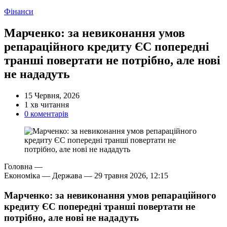
Категорії
Фінанси
Марченко: за невиконання умов
репараційного кредиту ЄС попередні
транші повертати не потрібно, але нові
не нададуть
15 Червня, 2026
Орієнтовний
1 хв читання
час
0 коментарів
читання
Головна —
Економіка — Держава —
29 травня 2026, 12:15
Марченко: за невиконання умов репараційного
кредиту ЄС попередні транші повертати не
потрібно, але нові не нададуть