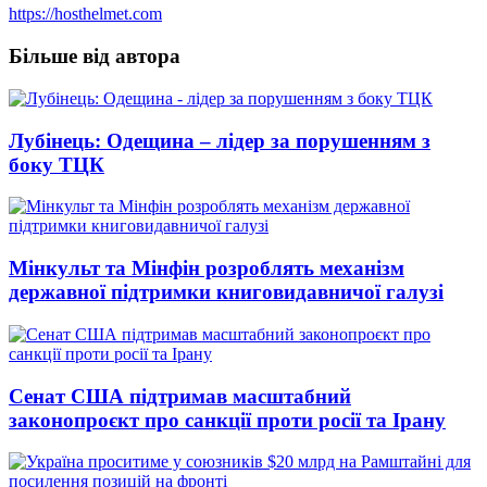
https://hosthelmet.com
Більше від автора
Лубінець: Одещина – лідер за порушенням з
боку ТЦК
Мінкульт та Мінфін розроблять механізм
державної підтримки книговидавничої галузі
Сенат США підтримав масштабний
законопроєкт про санкції проти росії та Ірану