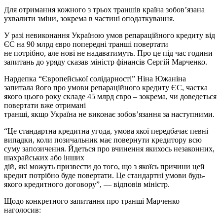
Для отримання кожного з трьох траншів країна зобов’язана
ухвалити зміни, зокрема в частині оподаткування.
У разі невиконання Україною умов репараційного кредиту від
ЄС на 90 млрд євро попередні транші повертати
не потрібно, але нові не надаватимуть. Про це під час години
запитань до уряду сказав міністр фінансів Сергій Марченко.
Нардепка “Європейської солідарності” Ніна Южаніна
запитала його про умови репараційного кредиту ЄС, частка
якого цього року складе 45 млрд євро – зокрема, чи доведеться
повертати вже отримані
транші, якщо Україна не виконає зобов’язання за наступними.
“Це стандартна кредитна угода, умова якої передбачає певні
випадки, коли позичальник має повернути кредитору всю
суму запозичення. Йдеться про вчинення якихось незаконних,
шахрайських або інших
дій, які можуть призвести до того, що з якоїсь причини цей
кредит потрібно буде повертати. Це стандартні умови будь-
якого кредитного договору”, — відповів міністр.
Щодо конкретного запитання про транші Марченко
наголосив: