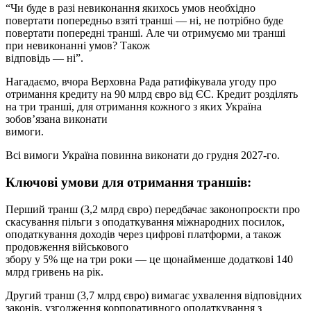
“Чи буде в разі невиконання якихось умов необхідно
повертати попередньо взяті транші — ні, не потрібно буде
повертати попередні транші. Але чи отримуємо ми транші
при невиконанні умов? Також
відповідь — ні”.
Нагадаємо, вчора Верховна Рада ратифікувала угоду про
отримання кредиту на 90 млрд євро від ЄС. Кредит розділять
на три транші, для отримання кожного з яких Україна
зобов’язана виконати
вимоги.
Всі вимоги Україна повинна виконати до грудня 2027-го.
Ключові умови для отримання траншів:
Перший транш (3,2 млрд євро) передбачає законопроєкти про
скасування пільги з оподаткування міжнародних посилок,
оподаткування доходів через цифрові платформи, а також
продовження військового
збору у 5% ще на три роки — це щонайменше додаткові 140
млрд гривень на рік.
Другий транш (3,7 млрд євро) вимагає ухвалення відповідних
законів, узгодження корпоративного оподаткування з