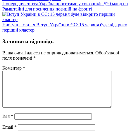
Попередній
Попередня стаття
Україна проситиме у союзників $20 млрд на
запис:
Рамштайні для посилення позицій на фронті
Наступний
Наступна стаття
Вступ України в ЄС: 15 червня буде відкрито
запис:
перший кластер
Залишити відповідь
Ваша e-mail адреса не оприлюднюватиметься.
Обов’язкові
поля позначені
*
Коментар
*
Ім'я
*
Email
*