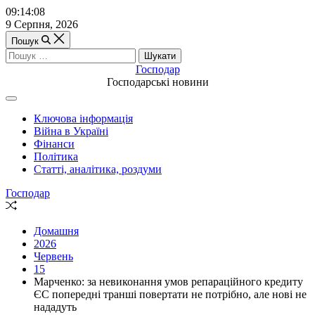
Перейти
09:14:09
до
9 Серпня, 2026
вмісту
Пошук
Пошук:
Господар
Господарські новини
Off
Canvas
Ключова інформація
(поза
Війна в Україні
полотном)
Фінанси
Політика
Статті, аналітика, роздуми
Господар
Випадкова
стаття
Домашня
2026
Червень
15
Марченко: за невиконання умов репараційного кредиту
ЄС попередні транші повертати не потрібно, але нові не
нададуть