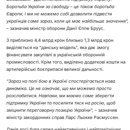
Боротьба України за свободу – це також боротьба
Європи, і ми не можемо собі дозволити підвести
українців саме зараз, коли це має найбільше значення”,
– зазначив міністр оборони Данії Єппе Бруус.
З приблизно 4,4 млрд крон близько 1,3 млрд крон
виділяється на “данську модель”, яка дає змогу
фінансувати закупівлі в українській оборонній
промисловості. Крім того, виділено додаткові кошти на
артилерійські боєприпаси великої дальності.
“Зараз на полі бою в Україні спостерігається нова
динаміка. Це не означає, що ми можемо просто
розслабитися. Навпаки, ми маємо саме зберегти
підтримку України та посилити тиск на росію, щоб
зміцнити переговорну позицію України”,
– зазначив
міністр закордонних справ Ларс Льокке Расмуссен.
Данія досі була серед найактивніших і найпомітніших