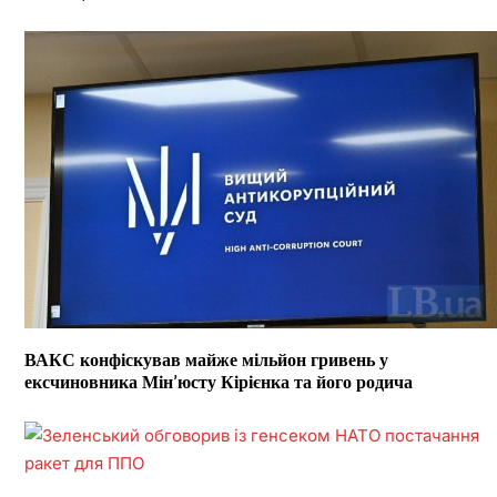
ВАКС конфіскував майже мільйон гривень у
ексчиновника Мін’юсту Кірієнка та його родича