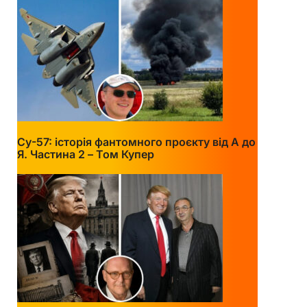
Су-57: історія фантомного проєкту від А до
Я. Частина 2 – Том Купер