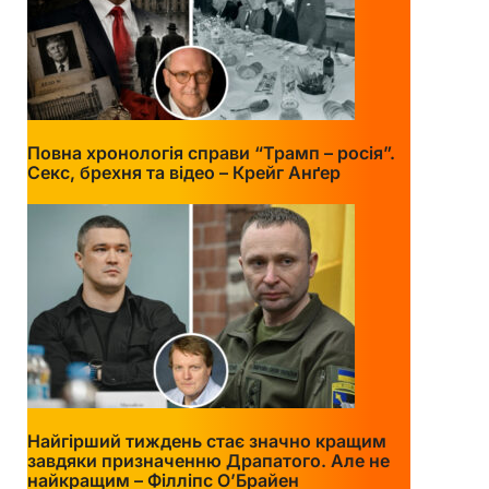
Повна хронологія справи “Трамп – росія”.
Секс, брехня та відео – Крейг Анґер
Найгірший тиждень стає значно кращим
завдяки призначенню Драпатого. Але не
найкращим – Філліпс О’Брайен