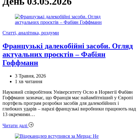
День
03.05.2026
Категорії
Статті, аналітика, роздуми
Французькі далекобійні засоби. Огляд
актуальних проєктів – Фабіян
Гоффманн
3 Травня, 2026
Орієнтовний
1 хв читання
час
Науковий співробітник Університету Осло в Норвегії Фабіян
читання
Гоффманн зазначає, що Франція має найамбітніший у Європі
портфель програм розробки засобів для далекобійних і
глибоких ударів – наразі французькі виробники працюють над
13 окремими…
Читати далі