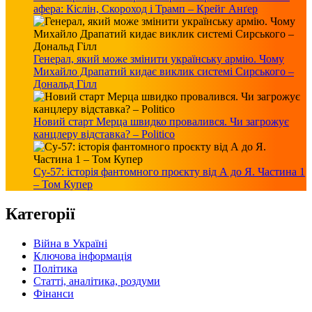
афера: Кіслін, Скороход і Трамп – Крейг Анґер
Генерал, який може змінити українську армію. Чому
Михайло Драпатий кидає виклик системі Сирського –
Дональд Гілл
Новий старт Мерца швидко провалився. Чи загрожує
канцлеру відставка? – Politico
Су-57: історія фантомного проєкту від А до Я. Частина 1
– Том Купер
Категорії
Війна в Україні
Ключова інформація
Політика
Статті, аналітика, роздуми
Фінанси