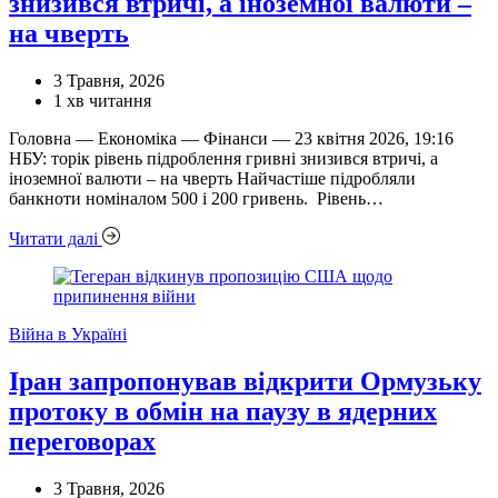
знизився втричі, а іноземної валюти –
на чверть
3 Травня, 2026
Орієнтовний
1 хв читання
час
Головна — Економіка — Фінанси — 23 квітня 2026, 19:16
читання
НБУ: торік рівень підроблення гривні знизився втричі, а
іноземної валюти – на чверть Найчастіше підробляли
банкноти номіналом 500 і 200 гривень. Рівень…
Читати далі
Категорії
Війна в Україні
Іран запропонував відкрити Ормузьку
протоку в обмін на паузу в ядерних
переговорах
3 Травня, 2026