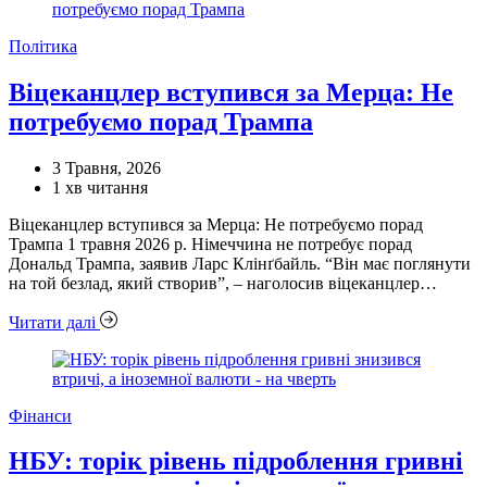
Категорії
Політика
Віцеканцлер вступився за Мерца: Не
потребуємо порад Трампа
3 Травня, 2026
Орієнтовний
1 хв читання
час
Віцеканцлер вступився за Мерца: Не потребуємо порад
читання
Трампа 1 травня 2026 р. Німеччина не потребує порад
Дональд Трампа, заявив Ларс Клінґбайль. “Він має поглянути
на той безлад, який створив”, – наголосив віцеканцлер…
Читати далі
Категорії
Фінанси
НБУ: торік рівень підроблення гривні