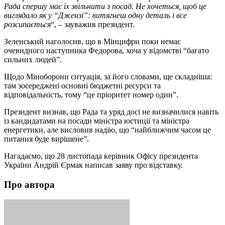
Рада спершу має їх звільнити з посад. Не хочеться, щоб це
виглядало як у “Джензі”: витягнеш одну деталь і все
розсипається
“, – зауважив президент.
Зеленський наголосив, що в Мінцифри поки немає
очевидного наступника Федорова, хоча у відомстві “багато
сильних людей”.
Щодо Міноборони ситуація, за його словами, ще складніша:
там зосереджені основні бюджетні ресурси та
відповідальність, тому “це пріоритет номер один”.
Президент визнав, що Рада та уряд досі не визначилися навіть
із кандидатами на посади міністра юстиції та міністра
енергетики, але висловив надію, що “найближчим часом це
питання буде вирішене”.
Нагадаємо, що 28 листопада керівник Офісу президента
України Андрій Єрмак написав заяву про відставку.
Про автора