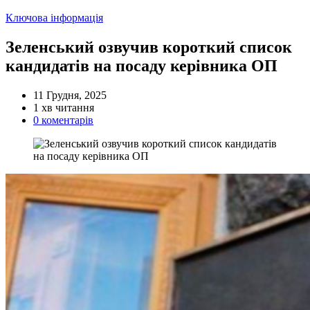
Категорії
Ключова інформація
Зеленський озвучив короткий список
кандидатів на посаду керівника ОП
11 Грудня, 2025
Орієнтовний
1 хв читання
час
0 коментарів
читання