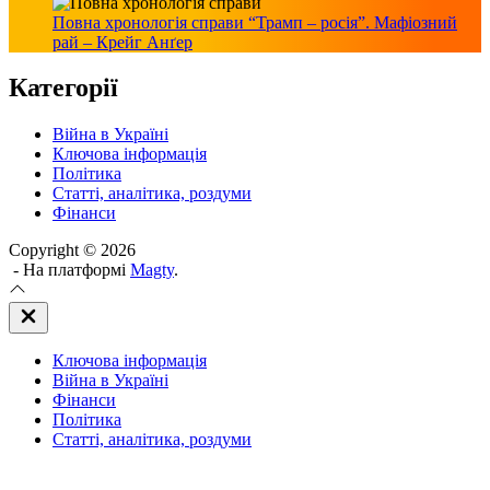
Повна хронологія справи “Трамп – росія”. Мафіозний
рай – Крейг Анґер
Категорії
Війна в Україні
Ключова інформація
Політика
Статті, аналітика, роздуми
Фінанси
Copyright © 2026
- На платформі
Magty
.
Закрити
Off
Canvas
Ключова інформація
(поза
полотном)
Війна в Україні
Фінанси
Політика
Статті, аналітика, роздуми