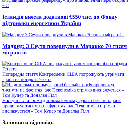
Ісландія внесла додаткові €550 тис. до Фонду
підтримки енергетики України
Мадрид: З Сеути повернули в Марокко 70 тисяч
мігрантів
Попередній
Попередня стаття
Конгресмени США погрожують утримати
запис:
гроші на поїздки Геґсета
Наступний
Наступна стаття
На дипломатичному фронті без змін. росія
запис:
продовжує тиснути на фронтах, але її економіка стрімко
виснажується – Том Купер та Дональд Гілл
Залишити відповідь