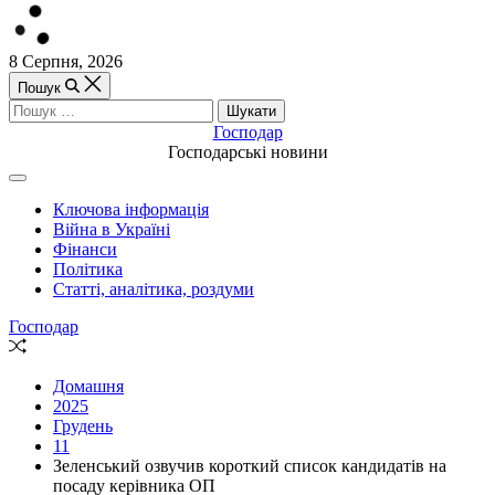
Перейти
8 Серпня, 2026
до
Пошук
вмісту
Пошук:
Господар
Господарські новини
Off
Canvas
Ключова інформація
(поза
Війна в Україні
полотном)
Фінанси
Політика
Статті, аналітика, роздуми
Господар
Випадкова
стаття
Домашня
2025
Грудень
11
Зеленський озвучив короткий список кандидатів на
посаду керівника ОП