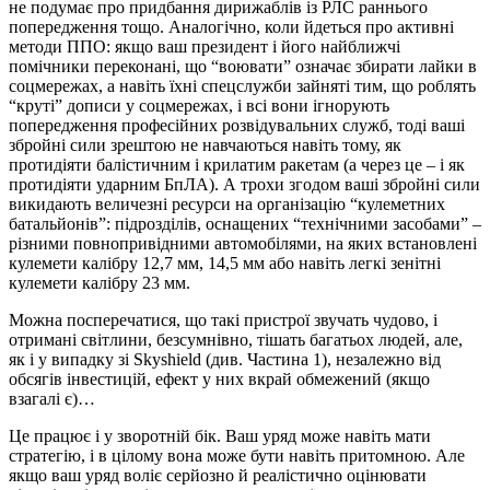
не подумає про придбання дирижаблів із РЛС раннього
попередження тощо. Аналогічно, коли йдеться про активні
методи ППО: якщо ваш президент і його найближчі
помічники переконані, що “воювати” означає збирати лайки в
соцмережах, а навіть їхні спецслужби зайняті тим, що роблять
“круті” дописи у соцмережах, і всі вони ігнорують
попередження професійних розвідувальних служб, тоді ваші
збройні сили зрештою не навчаються навіть тому, як
протидіяти балістичним і крилатим ракетам (а через це – і як
протидіяти ударним БпЛА). А трохи згодом ваші збройні сили
викидають величезні ресурси на організацію “кулеметних
батальйонів”: підрозділів, оснащених “технічними засобами” –
різними повнопривідними автомобілями, на яких встановлені
кулемети калібру 12,7 мм, 14,5 мм або навіть легкі зенітні
кулемети калібру 23 мм.
Можна посперечатися, що такі пристрої звучать чудово, і
отримані світлини, безсумнівно, тішать багатьох людей, але,
як і у випадку зі Skyshield (див. Частина 1), незалежно від
обсягів інвестицій, ефект у них вкрай обмежений (якщо
взагалі є)…
Це працює і у зворотній бік. Ваш уряд може навіть мати
стратегію, і в цілому вона може бути навіть притомною. Але
якщо ваш уряд воліє серйозно й реалістично оцінювати