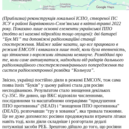
(Приблизна) реконструкція локальної ІСПО, створеної ПС
ЗСУ в районі Барвінкового-Слов’янська в квітні-травні 2022
року. Показано лише основні елементи української ППО
(тобто всі наземні підрозділи тощо опущені): дві батареї
“Бук М1” та допоміжні радіолокаційні станції
спостереження. Майже зайве казати, що все працювало в
режимі EMCON і вмикалося лише тоді, коли була впевненість,
що зіткнення з ворожими літаками неминуче. Розвіддані про
те, коли саме активуватися, надходили від радарів дальнього
радіолокаційного спостереження/раннього попередження та
систем радіоелектронної розвідки “Кольчуга”.
Звісно, українці постійно діяли в режимі EMCON, тож сама
поява їхніх “Буків” у цьому районі стала для росіян
несподіванкою. Результатом стало знищення декількох
Су-35С. Не дивно, що ВКС відповіли численними,
послідовними та масштабними операціями “придушення
ППО противника” (SEAD) і “знищення ППО противника”
(DEAD), розпочавши “гру в хованки”, яка тривала тижнями.
Це не дуже допомогло: росіяни продовжували втрачати літаки
навіть тоді, коли діяли складніше і розгортали дедалі
потужніші засоби РЕБ. Зрештою дійшло до того, що росіяни