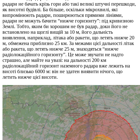
радари не бачать крізь гори або такі великі штучні перешкоди,
як висотні будівлі. Ба більше, оскільки мікрохвилі, які
випромінюють радари, поширюються прямими лініями,
радари не можуть бачити “нижче горизонту”: під кривизною
Землі. Тобто, яким би хорошим не був радар, доки його не
встановлено на щоглі вищій за 10 м, його дальність
виявлення, наприклад, літака або ракети, що летять нижче 20
м, обмежена приблизно 25 км. За межами цієї дальності літак
або ракета, що летять нижче 25 м, знаходяться “нижче
радіолокаційного горизонту”. Це може звучати не надто
страшно, але майте на увазі: на дальності 200 км
радіолокаційний горизонт наземного радара вже лежить на
висоті близько 6000 м: він не здатен виявити нічого, що
летить нижче цієї висоти.