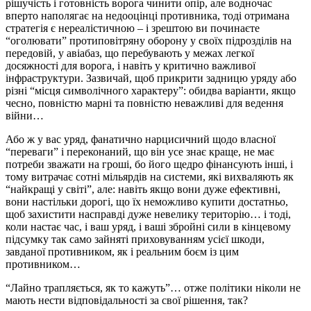
рішучість і готовність ворога чинити опір, але водночас
вперто наполягає на недооцінці противника, тоді отримана
стратегія є нереалістичною – і зрештою ви починаєте
“оголювати” протиповітряну оборону у своїх підрозділів на
передовій, у авіабаз, що перебувають у межах легкої
досяжності для ворога, і навіть у критично важливої
інфраструктури. Зазвичай, щоб прикрити задницю уряду або
різні “місця символічного характеру”: обидва варіанти, якщо
чесно, повністю марні та повністю неважливі для ведення
війни…
Або ж у вас уряд, фанатично нарцисичний щодо власної
“переваги” і переконаний, що він усе знає краще, не має
потреби зважати на гроші, бо його щедро фінансують інші, і
тому витрачає сотні мільярдів на системи, які вихваляють як
“найкращі у світі”, але: навіть якщо вони дуже ефективні,
вони настільки дорогі, що їх неможливо купити достатньо,
щоб захистити насправді дуже невелику територію… і тоді,
коли настає час, і ваш уряд, і ваші збройні сили в кінцевому
підсумку так само зайняті приховуванням усієї шкоди,
завданої противником, як і реальним боєм із цим
противником…
“Лайно трапляється, як то кажуть”… отже політики ніколи не
мають нести відповідальності за свої рішення, так?