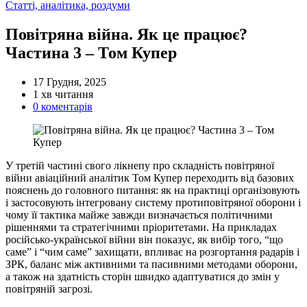
Категорії
Статті, аналітика, роздуми
Повітряна війна. Як це працює?
Частина 3 – Том Купер
17 Грудня, 2025
Орієнтовний
1 хв читання
час
0 коментарів
читання
У третій частині свого лікнепу про складність повітряної
війни авіаційний аналітик Том Купер переходить від базових
пояснень до головного питання: як на практиці організовують
і застосовують інтегровану систему протиповітряної оборони і
чому її тактика майже завжди визначається політичними
рішеннями та стратегічними пріоритетами. На прикладах
російсько-української війни він показує, як вибір того, “що
саме” і “чим саме” захищати, впливає на розгортання радарів і
ЗРК, баланс між активними та пасивними методами оборони,
а також на здатність сторін швидко адаптуватися до змін у
повітряній загрозі.