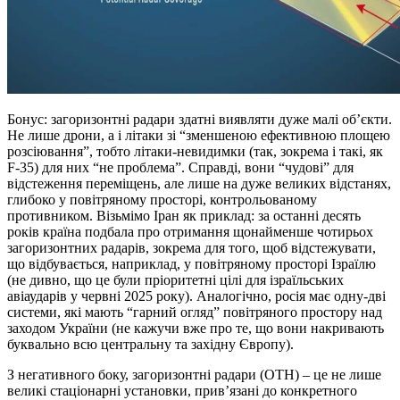
Бонус: загоризонтні радари здатні виявляти дуже малі об’єкти.
Не лише дрони, а і літаки зі “зменшеною ефективною площею
розсіювання”, тобто літаки-невидимки (так, зокрема і такі, як
F-35) для них “не проблема”. Справді, вони “чудові” для
відстеження переміщень, але лише на дуже великих відстанях,
глибоко у повітряному просторі, контрольованому
противником. Візьмімо Іран як приклад: за останні десять
років країна подбала про отримання щонайменше чотирьох
загоризонтних радарів, зокрема для того, щоб відстежувати,
що відбувається, наприклад, у повітряному просторі Ізраїлю
(не дивно, що це були пріоритетні цілі для ізраїльських
авіаударів у червні 2025 року). Аналогічно, росія має одну-дві
системи, які мають “гарний огляд” повітряного простору над
заходом України (не кажучи вже про те, що вони накривають
буквально всю центральну та західну Європу).
З негативного боку, загоризонтні радари (OTH) – це не лише
великі стаціонарні установки, прив’язані до конкретного