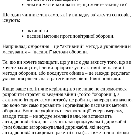
чим ви маєте захищати те, що хочете захищати?
Ще один чинник: так само, як і у випадку зв’язку та сенсорів,
існують:
активні та
пасивні методи протиповітряної оборони.
Наприклад: озброєння – це “активний” метод, а укріплення й
маскування – “пасивні” методи оборони.
Те, що ви хочете захищати, що у вас є для захисту того, що ви
хочете захищати, і чи ви пріоритезуєте активні чи пасивні
методи оборони, або поєднуєте обидва – це завжди результат
ухвалення рішень на стратегічному рівні. Рівні політики.
Якщо ваше політичне керівництво не лише не спромоглося
розробити стратегію ведення війни (тобто “оборони”), а
фактично ігнорує саму потребу це робити, наперед визначено,
що воно так само провалить і організацію пасивних методів
оборони. Воно не укріпить електростанції, енергомережу,
заводи тощо – не збудує земляні вали, не встановить
антидронові сітки, не закупить загороджувальні дирижаблі
(тим більше: загороджувальні дирижаблі, які несуть
антидронові/антикрилаті ракетні сітки)… і вже точно ніколи