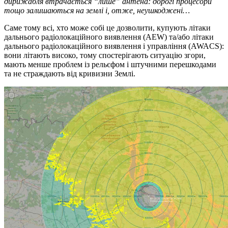
дирижабля втрачається “лише” антена: дорогі процесори
тощо залишаються на землі і, отже, неушкоджені…
Саме тому всі, хто може собі це дозволити, купують літаки
дальнього радіолокаційного виявлення (AEW) та/або літаки
дальнього радіолокаційного виявлення і управління (AWACS):
вони літають високо, тому спостерігають ситуацію згори,
мають менше проблем із рельєфом і штучними перешкодами
та не страждають від кривизни Землі.