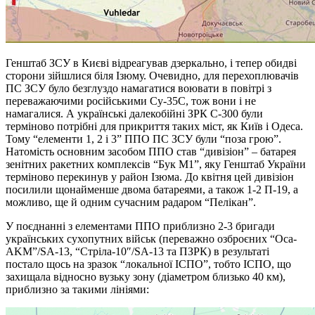
Генштаб ЗСУ в Києві відреагував дзеркально, і тепер обидві
сторони зійшлися біля Ізюму. Очевидно, для перехоплювачів
ПС ЗСУ було безглуздо намагатися воювати в повітрі з
переважаючими російськими Су-35С, тож вони і не
намагалися. А українські далекобійні ЗРК С-300 були
терміново потрібні для прикриття таких міст, як Київ і Одеса.
Тому “елементи 1, 2 і 3” ППО ПС ЗСУ були “поза грою”.
Натомість основним засобом ППО став “дивізіон” – батарея
зенітних ракетних комплексів “Бук М1”, яку Генштаб України
терміново перекинув у район Ізюма. До квітня цей дивізіон
посилили щонайменше двома батареями, а також 1-2 П-19, а
можливо, ще й одним сучасним радаром “Пелікан”.
У поєднанні з елементами ППО приблизно 2-3 бригади
українських сухопутних військ (переважно озброєних “Оса-
AKM”/SA-13, “Стріла-10″/SA-13 та ПЗРК) в результаті
постало щось на зразок “локальної ІСПО”, тобто ІСПО, що
захищала відносно вузьку зону (діаметром близько 40 км),
приблизно за такими лініями: