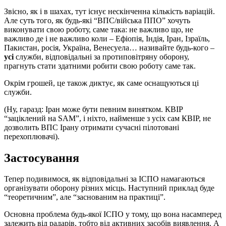
Звісно, як і в шахах, тут існує нескінченна кількість варіацій.
Але суть того, як будь-які “ВПС/війська ППО” хочуть
виконувати свою роботу, саме така: не важливо що, не
важливо де і не важливо коли – Ефіопія, Індія, Іран, Ізраїль,
Пакистан, росія, Україна, Венесуела… називайте будь-кого –
усі
служби, відповідальні за протиповітряну оборону,
прагнуть стати здатними робити свою роботу саме так.
Окрім грошей, це також диктує, як саме оснащуються ці
служби.
(Ну, гаразд: Іран може бути певним винятком. КВІР
“заціклений на SAM”, і ніхто, найменше з усіх сам КВІР, не
дозволить ВПС Ірану отримати сучасні пілотовані
перехоплювачі).
Застосування
Тепер подивимося, як відповідальні за ІСПО намагаються
організувати оборону різних місць. Наступний приклад буде
“теоретичним”, але “заснованим на практиці”.
Основна проблема будь-якої ІСПО у тому, що вона насамперед
залежить від радарів, тобто від активних засобів виявлення. А