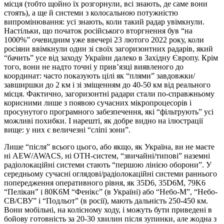
місця (тобто щойно їх розгорнули, всі знають, де саме вони
стоять), а ще й системи з колосальною потужністю
випромінювання: усі знають, коли такий радар увімкнули.
Настільки, що початок російського вторгнення був “на
1000%” очевидним уже ввечері 23 лютого 2022 року, коли
росіяни ввімкнули один зі своїх загоризонтних радарів, який
“бачить” усе від заходу України далеко в Західну Європу. Крім
того, вони не надто точні у прив’язці виявленого до
координат: часто показують цілі як “плями” завдовжки/
завширшки до 2 км і зі зміщенням до 40-50 км від реального
місця. Фактично, загоризонтні радари стали по-справжньому
корисними лише з появою сучасних мікропроцесорів і
просунутого програмного забезпечення, які “фільтрують” усі
можливі похибки. І нарешті, як добре видно на ілюстрації
вище: у них є величезні “сліпі зони”.
Лише “після” всього цього, або якщо, як Україна, ви не маєте
ні AEW/AWACS, ні OTH-систем, “звичайні/типові” наземні
радіолокаційні системи стають “першою лінією оборони”. У
середньому сучасні оглядові/радіолокаційні системи раннього
попередження оперативного рівня, як 35D6, 35D6M, 79K6
“Пелікан” і 80K6M “Фенікс” (в Україні) або “Небо-М”, “Небо-
СВ/СВУ” і “Подльот” (в росії), мають дальність 250-450 км.
Вони мобільні, на колісному ходу, і можуть бути приведені в
бойову готовність за 20-30 хвилин після зупинки, але жодна з