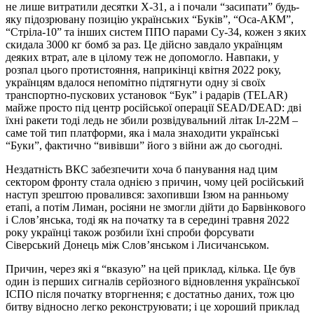
не лише витратили десятки Х-31, а і почали “засипати” будь-
яку підозрювану позицію українських “Буків”, “Оса-АКМ”,
“Стріла-10” та інших систем ППО парами Су-34, кожен з яких
скидала 3000 кг бомб за раз. Це дійсно завдало українцям
деяких втрат, але в цілому теж не допомогло. Навпаки, у
розпал цього протистояння, наприкінці квітня 2022 року,
українцям вдалося непомітно підтягнути одну зі своїх
транспортно-пускових установок “Бук” і радарів (TELAR)
майже просто під центр російської операції SEAD/DEAD: дві
їхні ракети тоді ледь не збили розвідувальний літак Іл-22М –
саме той тип платформи, яка і мала знаходити українські
“Буки”, фактично “вивівши” його з війни аж до сьогодні.
Нездатність ВКС забезпечити хоча б панування над цим
сектором фронту стала однією з причин, чому цей російський
наступ зрештою провалився: захопивши Ізюм на ранньому
етапі, а потім Лиман, росіяни не змогли дійти до Барвінкового
і Слов’янська, тоді як на початку та в середині травня 2022
року українці також розбили їхні спроби форсувати
Сіверський Донець між Слов’янськом і Лисичанськом.
Причин, через які я “вказую” на цей приклад, кілька. Це був
один із перших сигналів серйозного відновлення української
ІСПО після початку вторгнення; є достатньо даних, тож цю
битву відносно легко реконструювати; і це хороший приклад