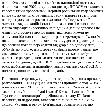
що відбувалося в небі над Україною наприкінці лютого, у
березні та квітні 2022 року, очевидно, що ПС ЗСУ стикалися з
колосальними проблемами. Перший російський удар заскочив
їх повністю непідготовленими, і вони зазнали втрат; потім
швидке просування росіян захопило або “перекотило”
численні радіолокаційні станції та гарнізони і взяло в полон
кілька підрозділів (особливо на півдні); а далі їм довелося не
лише пристосовуватися до війни, якої вони ніколи не
очікували (бо політичне керівництво переконувало їх, що їм
ніколи не доведеться воювати в такому форматі), але і до того,
що росіяни почали переходити від ударів по одному типу
об’єктів до іншого, змушуючи українців щоразу гадати, що
саме доведеться захищати далі. І, звісно, ніколи не було
достатньо ресурсів, щоб захистити все, що потребувало
захисту. Не дивно, що ПС ЗСУ знадобився час до травня 2022
року, щоб відновити принаймні значну частину своєї ІСПО і
почати проводити узгоджені операції.
Пояснюю все це тому, що один із перших “хороших прикладів
розгортання” ІПСО у цій війні стався приблизно тоді ж: на
початку квітня 2022 року, після відмови від “плану А”, тобто
захоплення або принаймні ізоляції Києва, Пуддінг і його
“тупоголові командири” перейшли до “плану Б”. Вони
перекинули підрозділи, виведені з північної та північно-
східної України, в район Куп’янська і розширили те, що