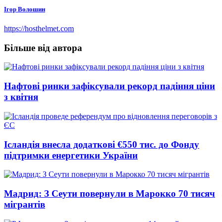
Ігор Волошин
https://hosthelmet.com
Більше від автора
Нафтові ринки зафіксували рекорд падіння ціни
з квітня
Ісландія внесла додаткові €550 тис. до Фонду
підтримки енергетики України
Мадрид: З Сеути повернули в Марокко 70 тисяч
мігрантів