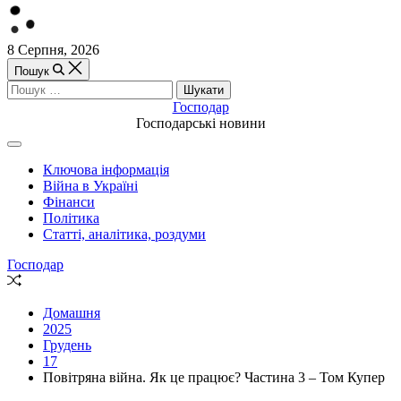
Перейти
8 Серпня, 2026
до
Пошук
вмісту
Пошук:
Господар
Господарські новини
Off
Canvas
Ключова інформація
(поза
Війна в Україні
полотном)
Фінанси
Політика
Статті, аналітика, роздуми
Господар
Випадкова
стаття
Домашня
2025
Грудень
17
Повітряна війна. Як це працює? Частина 3 – Том Купер