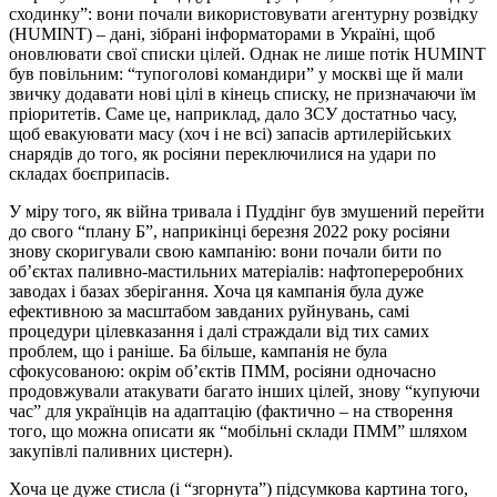
сходинку”: вони почали використовувати агентурну розвідку
(HUMINT) – дані, зібрані інформаторами в Україні, щоб
оновлювати свої списки цілей. Однак не лише потік HUMINT
був повільним: “тупоголові командири” у москві ще й мали
звичку додавати нові цілі в кінець списку, не призначаючи їм
пріоритетів. Саме це, наприклад, дало ЗСУ достатньо часу,
щоб евакуювати масу (хоч і не всі) запасів артилерійських
снарядів до того, як росіяни переключилися на удари по
складах боєприпасів.
У міру того, як війна тривала і Пуддінг був змушений перейти
до свого “плану Б”, наприкінці березня 2022 року росіяни
знову скоригували свою кампанію: вони почали бити по
об’єктах паливно-мастильних матеріалів: нафтопереробних
заводах і базах зберігання. Хоча ця кампанія була дуже
ефективною за масштабом завданих руйнувань, самі
процедури цілевказання і далі страждали від тих самих
проблем, що і раніше. Ба більше, кампанія не була
сфокусованою: окрім об’єктів ПММ, росіяни одночасно
продовжували атакувати багато інших цілей, знову “купуючи
час” для українців на адаптацію (фактично – на створення
того, що можна описати як “мобільні склади ПММ” шляхом
закупівлі паливних цистерн).
Хоча це дуже стисла (і “згорнута”) підсумкова картина того,