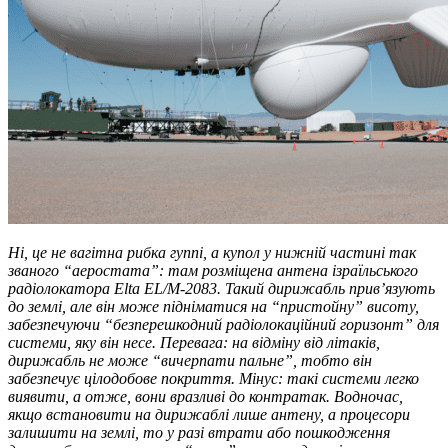
Ні, це не вагітна рибка гуппі, а купол у нижній частині так
званого “аеростата”: там розміщена антена ізраїльського
радіолокатора Elta EL/M-2083. Такий дирижабль прив’язують
до землі, але він може підніматися на “пристойну” висоту,
забезпечуючи “безперешкодний радіолокаційний горизонт” для
системи, яку він несе. Перевага: на відміну від літаків,
дирижабль не може “вичерпати пальне”, тобто він
забезпечує цілодобове покриття. Мінус: такі системи легко
виявити, а отже, вони вразливі до контратак. Водночас,
якщо встановити на дирижаблі лише антену, а процесори
залишити на землі, то у разі втрати або пошкодження