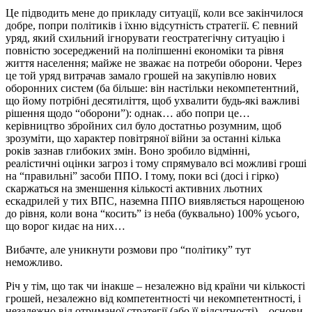
Це підводить мене до прикладу ситуації, коли все закінчилося
добре, попри політиків і їхню відсутність стратегії. Є певний
уряд, який схильний ігнорувати геостратегічну ситуацію і
повністю зосереджений на поліпшенні економіки та рівня
життя населення; майже не зважає на потреби оборони. Через
це той уряд витрачав замало грошей на закупівлю нових
оборонних систем (ба більше: він настільки некомпетентний,
що йому потрібні десятиліття, щоб ухвалити будь-які важливі
рішення щодо “оборони”): однак… або попри це…
керівництво збройних сил було достатньо розумним, щоб
зрозуміти, що характер повітряної війни за останні кілька
років зазнав глибоких змін. Воно зробило відмінні,
реалістичні оцінки загроз і тому спрямувало всі можливі гроші
на “правильні” засоби ППО. І тому, поки всі (досі і гірко)
скаржаться на зменшення кількості активних льотних
ескадрилей у тих ВПС, наземна ППО виявляється нарощеною
до рівня, коли вона “косить” із неба (буквально) 100% усього,
що ворог кидає на них…
Вибачте, але уникнути розмови про “політику” тут
неможливо.
Річ у тім, що так чи інакше – незалежно від країни чи кількості
грошей, незалежно від компетентності чи некомпетентності, і
незалежно від отриманої стратегії (або її відсутності) – основи