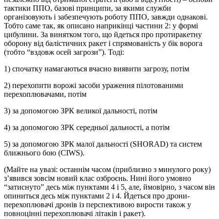
тактики ППО, базові принципи, за якими служби
організовують і забезпечують роботу ППО, завжди однакові.
Тобто саме так, як описано наприкінці частини 2: у формі
цибулини. За винятком того, що йдеться про протиракетну
оборону від балістичних ракет і спрямованість у бік ворога
(тобто “вздовж осей загрози”). Тоді:
1) спочатку намагаються вчасно виявити загрозу, потім
2) перехопити ворожі засоби ураження пілотованими
перехоплювачами, потім
3) за допомогою ЗРК великої дальності, потім
4) за допомогою ЗРК середньої дальності, а потім
5) за допомогою ЗРК малої дальності (SHORAD) та систем
ближнього бою (CIWS).
(Майте на увазі: останнім часом (приблизно з минулого року)
з’явився зовсім новий клас озброєнь. Нині його умовно
“затиснуто” десь між пунктами 4 і 5, але, ймовірно, з часом він
опиниться десь між пунктами 2 і 4. Йдеться про дрони-
перехоплювачі дронів із перспективою вирости також у
повноцінні перехоплювачі літаків і ракет).