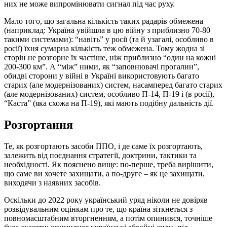
них не може випромінювати сигнал під час руху.
Мало того, що загальна кількість таких радарів обмежена
(наприклад: Україна увійшла в цю війну з приблизно 70-80
такими системами): “навіть” у росії (та й узагалі, особливо в
росії) їхня сумарна кількість теж обмежена. Тому жодна зі
сторін не розгорне їх частіше, ніж приблизно “один на кожні
200-300 км”. А “між” ними, як “заповнювачі прогалин”,
обидві сторони у війні в Україні використовують багато
старих (але модернізованих) систем, насамперед багато старих
(але модернізованих) систем, особливо П-14, П-19 і (в росії),
“Каста” (яка схожа на П-19), які мають подібну дальність дії.
Розгортання
Те, як розгортають засоби ППО, і де саме їх розгортають,
залежить від поєднання стратегії, доктрини, тактики та
необхідності. Як пояснено вище: по-перше, треба вирішити,
що саме ви хочете захищати, а по-друге – як це захищати,
виходячи з наявних засобів.
Оскільки до 2022 року український уряд ніколи не довіряв
розвідувальним оцінкам про те, що країна зіткнеться з
повномасштабним вторгненням, а потім опинився, точніше