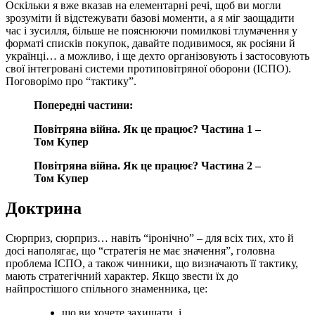
Оскільки я вже вказав на елементарні речі, щоб ви могли
зрозуміти й відстежувати базові моменти, а я міг заощадити
час і зусилля, більше не пояснюючи помилкові тлумачення у
форматі списків покупок, давайте подивимося, як росіяни й
українці… а можливо, і ще дехто організовують і застосовують
свої інтегровані системи протиповітряної оборони (ІСПО).
Поговорімо про “тактику”.
Попередні частини:
Повітряна війна. Як це працює? Частина 1 –
Том Купер
Повітряна війна. Як це працює? Частина 2 –
Том Купер
Доктрина
Сюрприз, сюрприз… навіть “іронічно” – для всіх тих, хто й
досі наполягає, що “стратегія не має значення”, головна
проблема ІСПО, а також чинники, що визначають її тактику,
мають стратегічний характер. Якщо звести їх до
найпростішого спільного знаменника, це:
що ви хочете захищати, і