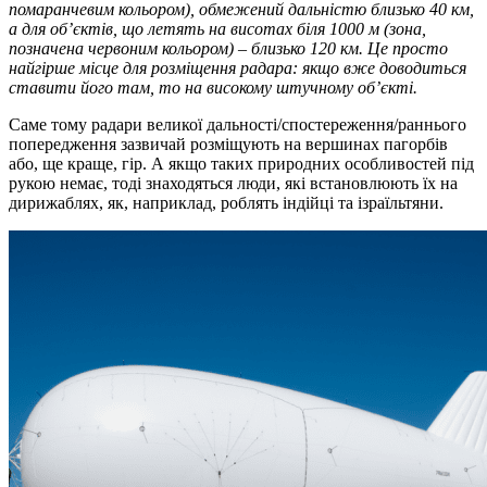
помаранчевим кольором), обмежений дальністю близько 40 км,
а для об’єктів, що летять на висотах біля 1000 м (зона,
позначена червоним кольором) – близько 120 км. Це просто
найгірше місце для розміщення радара: якщо вже доводиться
ставити його там, то на високому штучному об’єкті.
Саме тому радари великої дальності/спостереження/раннього
попередження зазвичай розміщують на вершинах пагорбів
або, ще краще, гір. А якщо таких природних особливостей під
рукою немає, тоді знаходяться люди, які встановлюють їх на
дирижаблях, як, наприклад, роблять індійці та ізраїльтяни.