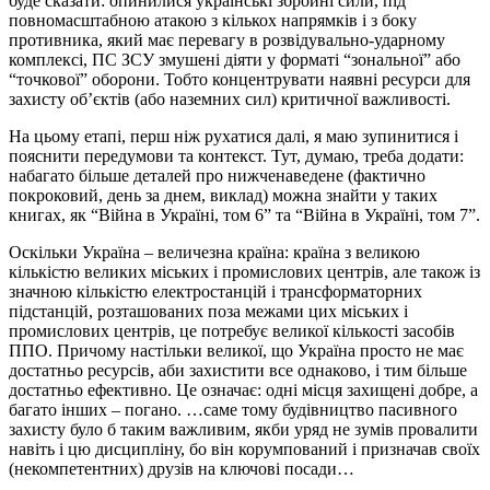
буде сказати: опинилися українські збройні сили, під
повномасштабною атакою з кількох напрямків і з боку
противника, який має перевагу в розвідувально-ударному
комплексі, ПС ЗСУ змушені діяти у форматі “зональної” або
“точкової” оборони. Тобто концентрувати наявні ресурси для
захисту об’єктів (або наземних сил) критичної важливості.
На цьому етапі, перш ніж рухатися далі, я маю зупинитися і
пояснити передумови та контекст. Тут, думаю, треба додати:
набагато більше деталей про нижченаведене (фактично
покроковий, день за днем, виклад) можна знайти у таких
книгах, як “Війна в Україні, том 6” та “Війна в Україні, том 7”.
Оскільки Україна – величезна країна: країна з великою
кількістю великих міських і промислових центрів, але також із
значною кількістю електростанцій і трансформаторних
підстанцій, розташованих поза межами цих міських і
промислових центрів, це потребує великої кількості засобів
ППО. Причому настільки великої, що Україна просто не має
достатньо ресурсів, аби захистити все однаково, і тим більше
достатньо ефективно. Це означає: одні місця захищені добре, а
багато інших – погано. …саме тому будівництво пасивного
захисту було б таким важливим, якби уряд не зумів провалити
навіть і цю дисципліну, бо він корумпований і призначав своїх
(некомпетентних) друзів на ключові посади…