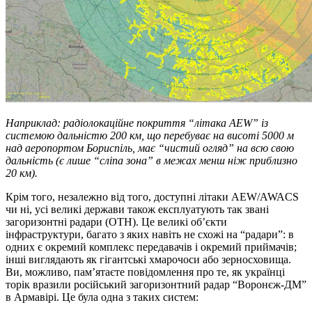
Наприклад: радіолокаційне покриття “літака AEW” із
системою дальністю 200 км, що перебуває на висоті 5000 м
над аеропортом Бориспіль, має “чистий огляд” на всю свою
дальність (є лише “сліпа зона” в межах менш ніж приблизно
20 км).
Крім того, незалежно від того, доступні літаки AEW/AWACS
чи ні, усі великі держави також експлуатують так звані
загоризонтні радари (OTH). Це великі об’єкти
інфраструктури, багато з яких навіть не схожі на “радари”: в
одних є окремий комплекс передавачів і окремий приймачів;
інші виглядають як гігантські хмарочоси або зерносховища.
Ви, можливо, пам’ятаєте повідомлення про те, як українці
торік вразили російський загоризонтний радар “Воронєж-ДМ”
в Армавірі. Це була одна з таких систем: