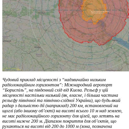
Чудовий приклад місцевості з “надзвичайно низьким
радіолокаційним горизонтом”: Міжнародний аеропорт
“Бориспіль”, на південний схід від Києва. Рельєф у цій
місцевості настільки низький (як, власне, і більша частина
рельєфу північної та північно-східної України), що будь-який
радар з дальністю дії (наприклад) 200 км, встановлений на
щоглі (або іншому об’єкті) на висоті всього 10 м над землею,
не має радіолокаційного горизонту для цілей, що летять на
висоті нижче 200 м. Діапазон покриття для об’єктів, що
рухаються на висоті від 200 до 1000 м (зона, позначена