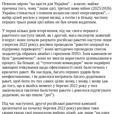
Певною мірою “на щастя для України” – власне, майже
причина того, чому “лише цієї, третьої зими війни (2025/2026)
Україна стикається з повним колапсом своєї енергомережі”, –
вибір цілей росією у перші місяці, а потім і в більшу частину
перших трьох років цієї війни не був нічим видатним.
У перші кілька днів вторгнення, під час свого першого
ракетного наступу (який, як і другий, маса експертів зазвичай
ігнорує: вони почали рахувати російські ракетні наступи лише
з вересня 2022 року), росіяни проводили “ракетні операції на
підтримку перевороту”: вони методично проходили список
заздалегідь обраних авіабаз і гарнізонів ППО. Їхня кампанія не
була “динамічною”: вони не змогли коригувати цілевказання в
процесі. Ба більше, ці “тупоголові командири” мали надмірно
завищені очікування щодо ефективності своїх балістичних і
крилатих ракет. Як наслідок, багато перших ударів були
неефективними, і їм довелося витрачати багато додаткових
ракет, щоб бити по тих самих цілях знову, і знову, і знову (аж
до того, що в якийсь момент у березні 2022 року у них
закінчилися тактичні балістичні ракети і довелося підтягувати
додаткові, на що пішли “дні”).
Під час наступної, другої російської ракетної кампанії
(розпочатої на початку березня 2022 року) росіяни таки
скоригували свої процедури вибору цілей, але лише “на одну