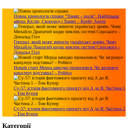
Повна хронологія справи “Трамп – росія”. Найбільша
афера: Кіслін, Скороход і Трамп – Крейг Анґер
Генерал, який може змінити українську армію. Чому
Михайло Драпатий кидає виклик системі Сирського –
Дональд Гілл
Новий старт Мерца швидко провалився. Чи загрожує
канцлеру відставка? – Politico
Су-57: історія фантомного проєкту від А до Я. Частина 1
– Том Купер
Су-57: історія фантомного проєкту від А до Я. Частина 2
– Том Купер
Категорії