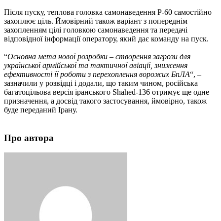
Після пуску, теплова головка самонаведення Р-60 самостійно
захоплює ціль. Ймовірний також варіант з попереднім
захопленням цілі головкою самонаведення та передачі
відповідної інформації оператору, який дає команду на пуск.
“
Основна мета нової розробки – створення загрози для
української армійської та тактичної авіації, зниження
ефективності її роботи з перехоплення ворожих БпЛА
“, –
зазначили у розвідці і додали, що таким чином, російська
багатоцільова версія іранського Shahed-136 отримує ще одне
призначення, а досвід такого застосування, ймовірно, також
буде переданий Ірану.
Про автора