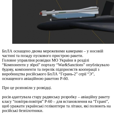
БпЛА оснащено двома мережевими камерами – у носовій
частині та позаду пускового пристрою ракети.
Головне управліня розвідки МО України в розділі
“Компоненти у зброї” порталу “War&Sanctions” опублікувало
будову, компоненти та перелік підприємств кооперації з
виробництва російського БпЛА “Гєрань-2” серії “Э”,
оснащеного авіаційною ракетою Р-60.
Про це розповіли у розвідці.
росія адаптувала стару радянську розробку – авіаційну ракету
класу “повітря-повітря” Р-60 – для встановлення на “Гєрані”,
щоб уражати українські гелікоптери та літаки, які полюють на
російські безпілотники.