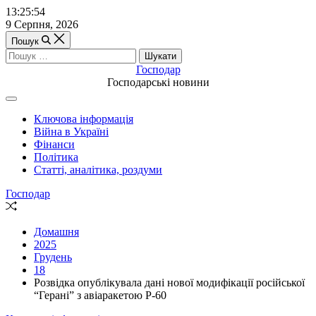
Перейти
13:25:55
до
9 Серпня, 2026
вмісту
Пошук
Пошук:
Господар
Господарські новини
Off
Canvas
Ключова інформація
(поза
Війна в Україні
полотном)
Фінанси
Політика
Статті, аналітика, роздуми
Господар
Випадкова
стаття
Домашня
2025
Грудень
18
Розвідка опублікувала дані нової модифікації російської
“Герані” з авіаракетою Р-60