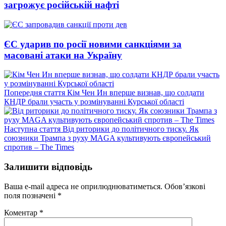
загрожує російській нафті
ЄС ударив по росії новими санкціями за
масовані атаки на Україну
Попередній
Попередня стаття
Кім Чен Ин вперше визнав, що солдати
запис:
КНДР брали участь у розмінуванні Курської області
Наступний
Наступна стаття
Від риторики до політичного тиску. Як
запис:
союзники Трампа з руху MAGA культивують європейський
спротив – The Times
Залишити відповідь
Ваша e-mail адреса не оприлюднюватиметься.
Обов’язкові
поля позначені
*
Коментар
*