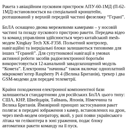
Ракета з авіаційним пусковим пристроєм АПУ-60-1МД (П-62-
1МД) встановлюється на спеціальний кронштейн,
розташований у верхній передній частині фюзеляжу “Гєрані”.
БпЛА оснащено двома мережевими камерами – у носовій
частині та позаду пускового пристрою ракети. Передача відео
та команд управління здійснюється через китайський mesh-
модем Xingkay Tech XK-F358. Польотний контролер,
навігаційні та інерціальні блоки залишаються типовими для
інших “Гєраней”. Для супутникової навігації в умовах
активної роботи засобів радіоелектронної боротьби
використовується 12-канальний завадозахищений модуль
“Комета”. Електронна “начинка” також включає одноплатний
мікрокомп’ютер Raspberry Pi 4 (Велика Британія), трекер і два
GSM-модеми для передачі телеметрії.
Країни походження електронної компонентної бази
залишаються стандартними для російських БпЛА цього типу:
США, КНР, Швейцарія, Тайвань, Японія, Німеччина та
Велика Британія. Ймовірний принцип застосування ракет
полягає в передачі зображення з камер, встановлених на дрон,
через mesh-модем оператору, який, у разі появи українського
літака чи гелікоптера в зоні ураження, подає блоку
автоматики ракети команду на її пуск.