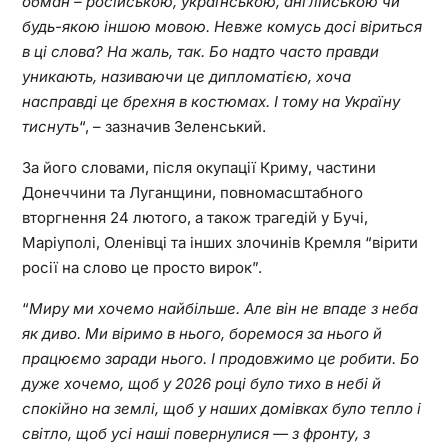
обман – російською, українською, англійською чи
будь-якою іншою мовою. Невже комусь досі віриться
в ці слова? На жаль, так. Бо надто часто правди
уникають, називаючи це дипломатією, хоча
насправді це брехня в костюмах. І тому на Україну
тиснуть
“, – зазначив Зеленський.
За його словами, після окупації Криму, частини
Донеччини та Луганщини, повномасштабного
вторгнення 24 лютого, а також трагедій у Бучі,
Маріуполі, Оленівці та інших злочинів Кремля “вірити
росії на слово це просто вирок”.
“
Миру ми хочемо найбільше. Але він не впаде з неба
як диво. Ми віримо в нього, боремося за нього й
працюємо заради нього. І продовжимо це робити. Бо
дуже хочемо, щоб у 2026 році було тихо в небі й
спокійно на землі, щоб у наших домівках було тепло і
світло, щоб усі наші повернулися — з фронту, з