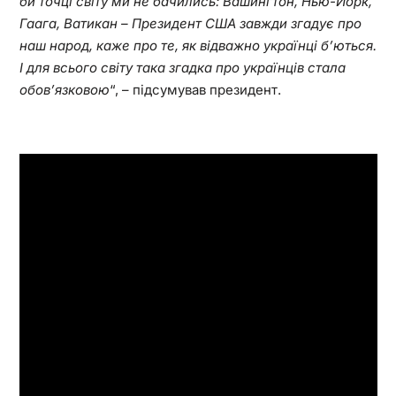
би точці світу ми не бачились: Вашингтон, Нью-Йорк,
Гаага, Ватикан – Президент США завжди згадує про
наш народ, каже про те, як відважно українці б’ються.
І для всього світу така згадка про українців стала
обов’язковою
“, – підсумував президент.