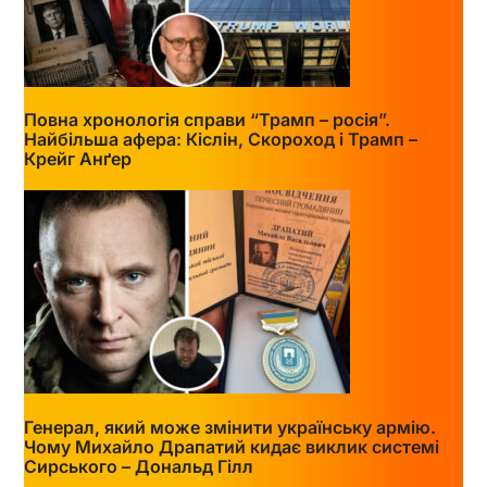
Повна хронологія справи “Трамп – росія”.
Найбільша афера: Кіслін, Скороход і Трамп –
Крейг Анґер
Генерал, який може змінити українську армію.
Чому Михайло Драпатий кидає виклик системі
Сирського – Дональд Гілл