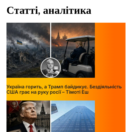
Статті, аналітика
Україна горить, а Трамп байдикує. Бездіяльність
США грає на руку росії – Тімоті Еш