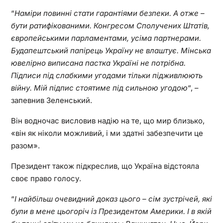
“
Наміри повинні стати гарантіями безпеки. А отже –
бути ратифікованими. Конгресом Сполучених Штатів,
європейськими парламентами, усіма партнерами.
Будапештський папірець Україну не влаштує. Мінська
ювелірно виписана пастка Україні не потрібна.
Підписи під слабкими угодами тільки підживлюють
війну. Мій підпис стоятиме під сильною угодою
“, –
запевнив Зеленський.
Він водночас висловив надію на те, що мир близько,
«він як ніколи можливий, і ми здатні забезпечити це
разом».
Президент також підкреслив, що Україна відстояла
своє право голосу.
“
І найбільш очевидний доказ цього – сім зустрічей, які
були в мене цьогоріч із Президентом Америки. І в якій