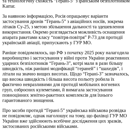
та технологічну схожість “Герані-5” з іранським безпілотником
Karrar.
За наявною інформацією, Росія опрацьовує варіанти
застосування дронів “Герань-5” з авіаційних носіїв, зокрема
літаків Су-25, з метою збільшення дальності та здешевлення
використання. Окремо розглядається можливість оснащення
апарата ракетами класу “повітря-повітря” Р-73 для протидії
українській авіації, припускають у ГУР МО.
Раніше повідомлялось, що РФ з початку 2025 року налагодила
виробництво і застосування у війні проти України реактивних
ударних безпілотників “Герань-3”, котрі мали в рази більшу
швидкість, ніж ранішні модифікації “гераней” і “шахедів”, і
літали на значно вищих висотах. Щодо “Герані-3” зазначалось,
що висока швидкість і більша висота польоту робила їх
фактично невразливими для протидії мобільних вогневих
груп, озброєних кулеметами, й вимагала застосування
повноцінних зенітно-ракетних комплексів для їхнього
гарантованого знищення.
Про засоби протидії “Герані-5” українська військова розвідка
не повідомляє, однак наголошує на тому, що фахівці ГУР МО
України вже здійснюють всебічне дослідження цих зразків,
застосованих російськими військами.