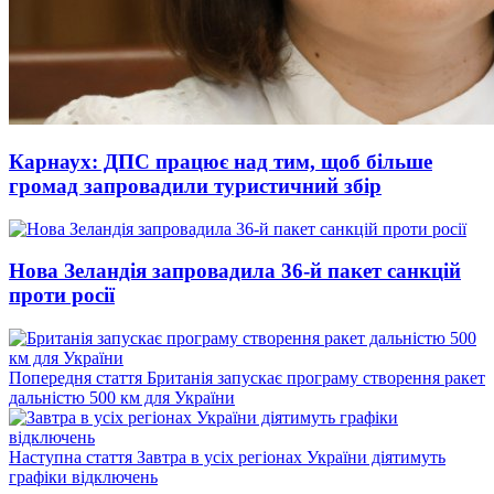
Карнаух: ДПС працює над тим, щоб більше
громад запровадили туристичний збір
Нова Зеландія запровадила 36-й пакет санкцій
проти росії
Попередній
Попередня стаття
Британія запускає програму створення ракет
запис:
дальністю 500 км для України
Наступний
Наступна стаття
Завтра в усіх регіонах України діятимуть
запис:
графіки відключень