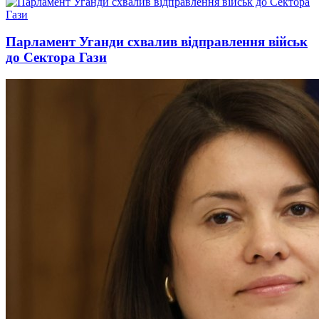
Парламент Уганди схвалив відправлення військ
до Сектора Гази