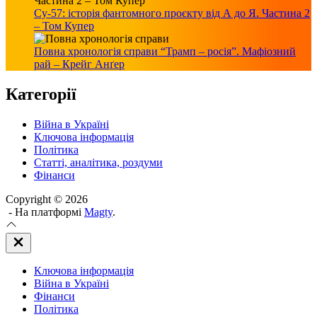
Су-57: історія фантомного проєкту від А до Я. Частина 2
– Том Купер
Повна хронологія справи “Трамп – росія”. Мафіозний
рай – Крейг Анґер
Категорії
Війна в Україні
Ключова інформація
Політика
Статті, аналітика, роздуми
Фінанси
Copyright © 2026
- На платформі
Magty
.
Закрити
Off
Canvas
Ключова інформація
(поза
полотном)
Війна в Україні
Фінанси
Політика