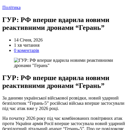
Категорії
Політика
ГУР: РФ вперше вдарила новими
реактивними дронами “Герань”
14 Січня, 2026
Орієнтовний
1 хв читання
час
0 коментарів
читання
ГУР: РФ вперше вдарила новими
реактивними дронами “Герань”
За даними української військової розвідки, новий ударний
безпілотник “Герань-5” російські війська вперше застосували
під час атак вже у 2026 році.
На початку 2026 року під час комбінованих повітряних атак
проти України армія Росії вперше застосувала новий ударний
безпілотний літальний апарат “Герань-5”. Про це повідомляє