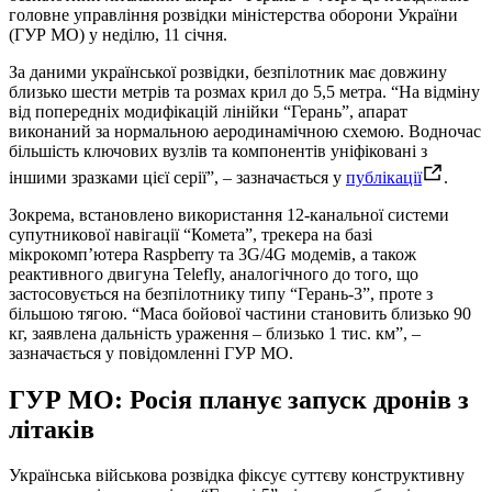
головне управління розвідки міністерства оборони України
(ГУР МО) у неділю, 11 січня.
За даними української розвідки, безпілотник має довжину
близько шести метрів та розмах крил до 5,5 метра. “На відміну
від попередніх модифікацій лінійки “Герань”, апарат
виконаний за нормальною аеродинамічною схемою. Водночас
більшість ключових вузлів та компонентів уніфіковані з
іншими зразками цієї серії”, – зазначається у
публікації
.
Зокрема, встановлено використання 12-канальної системи
супутникової навігації “Комета”, трекера на базі
мікрокомп’ютера Raspberry та 3G/4G модемів, а також
реактивного двигуна Telefly, аналогічного до того, що
застосовується на безпілотнику типу “Герань-3”, проте з
більшою тягою. “Маса бойової частини становить близько 90
кг, заявлена дальність ураження – близько 1 тис. км”, –
зазначається у повідомленні ГУР МО.
ГУР МО: Росія планує запуск дронів з
літаків
Українська військова розвідка фіксує суттєву конструктивну