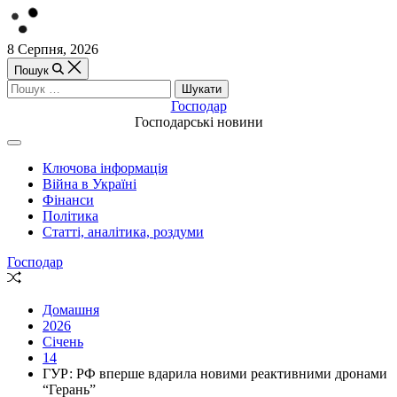
Перейти
8 Серпня, 2026
до
Пошук
вмісту
Пошук:
Господар
Господарські новини
Off
Canvas
Ключова інформація
(поза
Війна в Україні
полотном)
Фінанси
Політика
Статті, аналітика, роздуми
Господар
Випадкова
стаття
Домашня
2026
Січень
14
ГУР: РФ вперше вдарила новими реактивними дронами
“Герань”