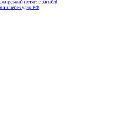
ажирський потяг: є загиблі
ний через удар РФ