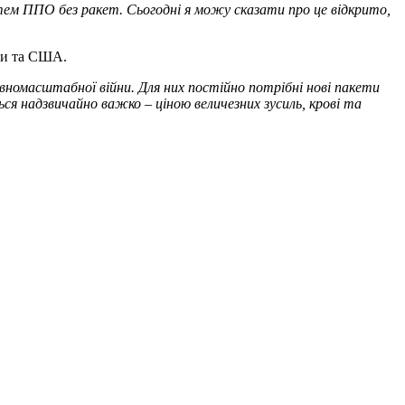
истем ППО без ракет. Сьогодні я можу сказати про це відкрито,
опи та США.
овномасштабної війни. Для них постійно потрібні нові пакети
ься надзвичайно важко – ціною величезних зусиль, крові та