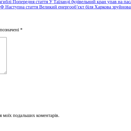
Попередній
Попередня стаття
У Таїланді будівельний кран упав на пас
Наступний
запис:
Наступна стаття
Великий енергооб’єкт біля Харкова зруйнова
запис:
 позначені
*
для моїх подальших коментарів.