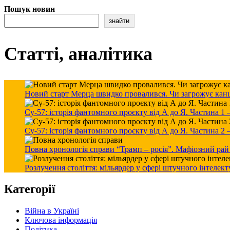
Пошук новин
знайти
Статті, аналітика
Новий старт Мерца швидко провалився. Чи загрожує канцле
Су-57: історія фантомного проєкту від А до Я. Частина 1
Су-57: історія фантомного проєкту від А до Я. Частина 2
Повна хронологія справи “Трамп – росія”. Мафіозний рай
Розлучення століття: мільярдер у сфері штучного інтелект
Категорії
Війна в Україні
Ключова інформація
Політика