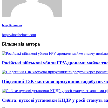
Ігор Волошин
https://hosthelmet.com
Більше від автора
Російські військові убили FPV-дронами майже ти
Південний ГЗК частково призупиняє видобуток чер
Сибіга: пускові установки КНДР у росії стануть