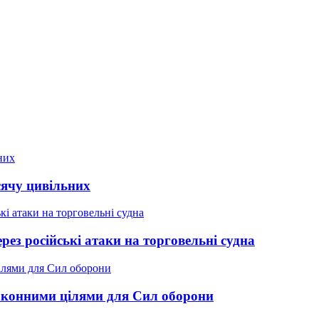
сячу цивільних
ез російські атаки на торговельні судна
 законними цілями для Сил оборони