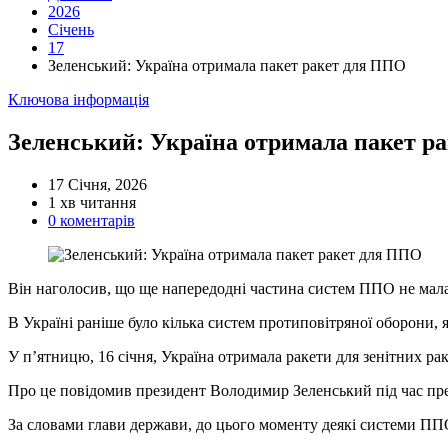
2026
Січень
17
Зеленський: Україна отримала пакет ракет для ППО
Категорії
Ключова інформація
Зеленський: Україна отримала пакет р
17 Січня, 2026
Орієнтовний
1 хв читання
час
0 коментарів
читання
Він наголосив, що ще напередодні частина систем ППО не мала
В Україні раніше було кілька систем протиповітряної оборони, я
У п’ятницю, 16 січня, Україна отримала ракети для зенітних ра
Про це повідомив президент Володимир Зеленський під час пре
За словами глави держави, до цього моменту деякі системи ППО