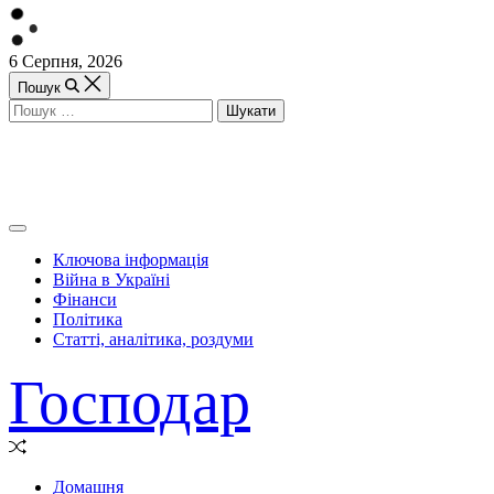
Перейти
6 Серпня, 2026
до
Пошук
вмісту
Пошук:
Off
Canvas
Ключова інформація
(поза
Війна в Україні
полотном)
Фінанси
Політика
Статті, аналітика, роздуми
Господар
Випадкова
стаття
Домашня