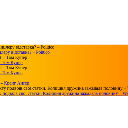
ру відставка? – Politico
 – Том Купер
 – Том Купер
 – Крейг Анґер
у подвоїв свої статки. Колишня дружина зажадала половину – Wall