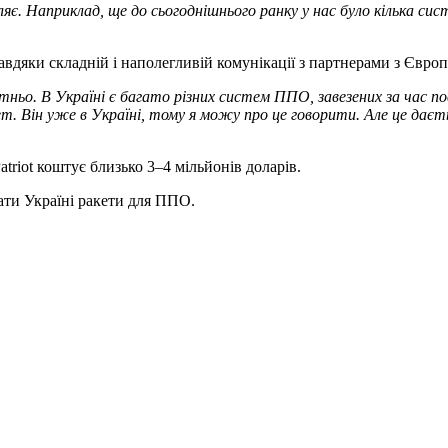
оляє. Наприклад, ще до сьогоднішнього ранку у нас було кілька с
авдяки складній і наполегливій комунікації з партнерами з Євр
атньо. В Україні є багато різних систем ППО, завезених за час п
ет. Він уже в Україні, тому я можу про це говорити. Але це даєт
triot коштує близько 3–4 мільйонів доларів.
ати Україні ракети для ППО.