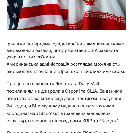
Іран вже попередив сусідні країни з американськими
військовими базами, що у разі атаки США завдасть
ударів по цих об’єктах.
Американська адміністрація розглядає можливість
військового втручання в Іран вже найближчим часом.
Про це повідомляють Reuters та Daily Mail з
посиланням на джерела в Європі та США. За даними
агентств, атака може відбутися протягом наступних
24 годин, а Білому дому надано досьє з точними
координатами 50 об’єктів іранських військових
структур, включно з підрозділами КВІР та “Басідж”.
До списку цілей входять підштаби “Кудс”, “Фатх”,