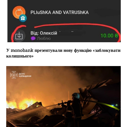
У monobank презентували нову функцію «заблокувати
колишнього»