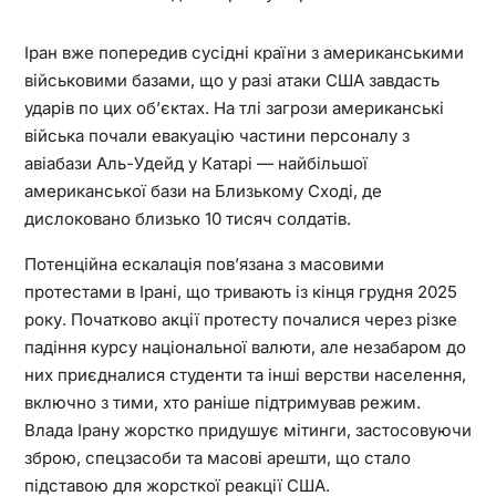
Іран вже попередив сусідні країни з американськими
військовими базами, що у разі атаки США завдасть
ударів по цих об’єктах. На тлі загрози американські
війська почали евакуацію частини персоналу з
авіабази Аль-Удейд у Катарі — найбільшої
американської бази на Близькому Сході, де
дислоковано близько 10 тисяч солдатів.
Потенційна ескалація пов’язана з масовими
протестами в Ірані, що тривають із кінця грудня 2025
року. Початково акції протесту почалися через різке
падіння курсу національної валюти, але незабаром до
них приєдналися студенти та інші верстви населення,
включно з тими, хто раніше підтримував режим.
Влада Ірану жорстко придушує мітинги, застосовуючи
зброю, спецзасоби та масові арешти, що стало
підставою для жорсткої реакції США.