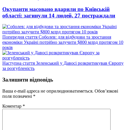
Окупанти масовано вдарили по Київській
області: загинули 14 людей, 27 постраждали
Попередній
Попередня стаття
Соболев: для відбудови та зростання
запис:
економіки Україні потрібно залучити $800 млрд протягом 10
років
Наступний
Наступна стаття
Зеленський у Давосі розкритикував Європу
запис:
за розгубленість
Залишити відповідь
Ваша e-mail адреса не оприлюднюватиметься.
Обов’язкові
поля позначені
*
Коментар
*