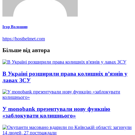
Ігор Волошин
https://hosthelmet.com
Більше від автора
В Україні розширили права колишніх в’язнів у
лавах ЗСУ
У monobank презентували нову функцію
«заблокувати колишнього»