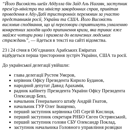
“Його Високість шейх Абдулла бін Заїд Аль Нагаян, заступник
прем’єр-міністра та міністр закордонних справ, привітав
проведення в Абу-Дабі тристоронніх перемовин за участю
представників росії, України та США. Його Високість
висловив сподівання, що ці переговори сприятимуть ухваленню
конкретних заходів щодо припинення кризи, яка триває вже
майже чотири роки і призвела до величезних людських
страждань”,
— йдеться в тексті на сайті відомства.
23 і 24 січня в Об’єднаних Арабських Еміратах
відбудеться перша тристороння зустріч України, США та росії.
До української делегації увійшли:
глава делегації Рустем Умєров,
керівник Офісу Президента Кирило Буданов,
народний депутат Давид Арахамія,
радник кабінету Президента України Офісу Президента
Олександр Бевз,
начальник Генерального штабу Андрій Гнатов,
начальник ГУР Олег Іващенко,
перший заступник керівника ОП Сергій Кислиця,
перший заступник секретаря РНБО Євген Острянський,
перший заступник голови СБУ Олександр Поклад,
заступник начальника Головного управління розвідки