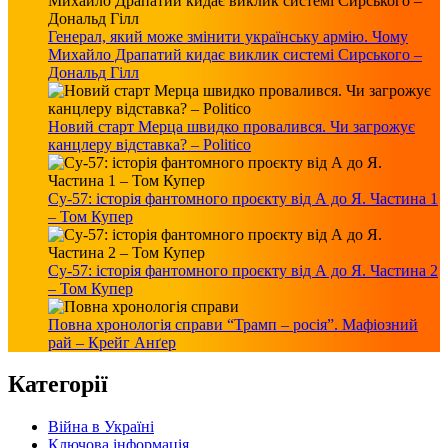
Генерал, який може змінити українську армію. Чому
Михайло Драпатий кидає виклик системі Сирського –
Дональд Гілл
Новий старт Мерца швидко провалився. Чи загрожує
канцлеру відставка? – Politico
Су-57: історія фантомного проєкту від А до Я. Частина 1
– Том Купер
Су-57: історія фантомного проєкту від А до Я. Частина 2
– Том Купер
Повна хронологія справи “Трамп – росія”. Мафіозний
рай – Крейг Анґер
Категорії
Війна в Україні
Ключова інформація