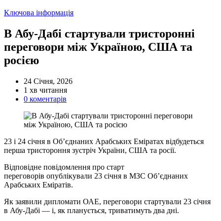
Категорії
Ключова інформація
В Абу-Дабі стартували тристоронні
переговори між Україною, США та
росією
24 Січня, 2026
Орієнтовний
1 хв читання
час
0 коментарів
читання
23 і 24 січня в Об’єднаних Арабських Еміратах відбудеться
перша тристороння зустріч України, США та росії.
Відповідне повідомлення про старт
переговорів опублікували 23 січня в МЗС Об’єднаних
Арабських Еміратів.
Як заявили дипломати ОАЕ, переговори стартували 23 січня
в Абу-Дабі — і, як планується, триватимуть два дні.