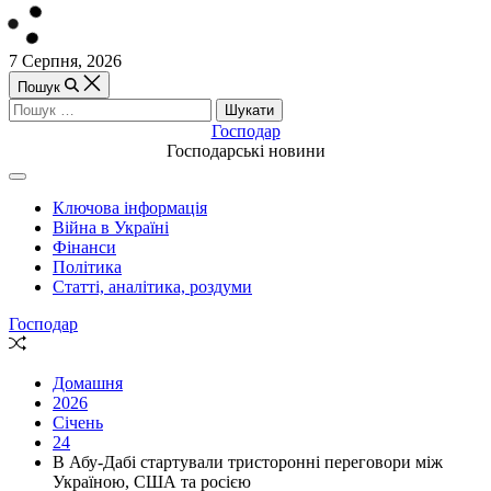
Перейти
7 Серпня, 2026
до
Пошук
вмісту
Пошук:
Господар
Господарські новини
Off
Canvas
Ключова інформація
(поза
Війна в Україні
полотном)
Фінанси
Політика
Статті, аналітика, роздуми
Господар
Випадкова
стаття
Домашня
2026
Січень
24
В Абу-Дабі стартували тристоронні переговори між
Україною, США та росією