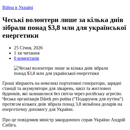
Категорії
Війна в Україні
Чеські волонтери лише за кілька днів
зібрали понад $3,8 млн для української
енергетики
25 Січня, 2026
Орієнтовний
1 хв читання
час
0 коментарів
читання
Гроші збирають на невеликі портативні генератори, зарядні
станції та акумулятори для лікарень, шкіл та житлових
будинків, які залишилися без світла через російську агресію.
Чеська організація Dárek pro putina (“Подарунок для путіна”)
протягом кількох днів зібрала понад 3,8 мільйона доларів на
енергетичну допомогу для України.
Про це повідомив міністр закордонних справ України Андрій
Сибіга.