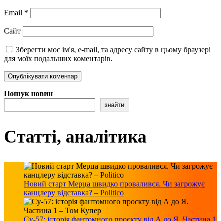
Email
*
Сайт
Зберегти моє ім'я, e-mail, та адресу сайту в цьому браузері
для моїх подальших коментарів.
Пошук новин
знайти
Статті, аналітика
Новий старт Мерца швидко провалився. Чи загрожує
канцлеру відставка? – Politico
Су-57: історія фантомного проєкту від А до Я. Частина 1