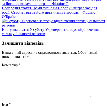
Попередній
Попередня стаття
Трамп тисне на Європу і виграє час для
запис:
росії. Європа грає за його правилами і програє – Філліпс
О’Брайен
Наступний
Наступна стаття
У суботу Укренерго застосує відключення
запис:
світла у більшості регіонів
Залишити відповідь
Ваша e-mail адреса не оприлюднюватиметься.
Обов’язкові
поля позначені
*
Коментар
*
Ім'я
*