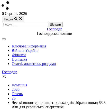
Перейти
6 Серпня, 2026
до
Пошук
вмісту
Пошук:
Господар
Господарські новини
Off
Canvas
Ключова інформація
(поза
Війна в Україні
полотном)
Фінанси
Політика
Статті, аналітика, роздуми
Господар
Випадкова
стаття
Домашня
2026
Січень
25
Чеські волонтери лише за кілька днів зібрали понад $3,8
млн для української енергетики