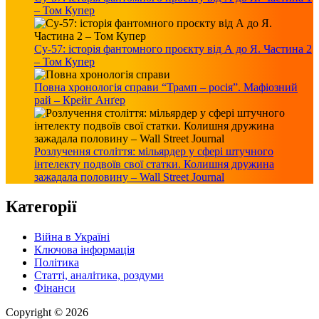
– Том Купер
Су-57: історія фантомного проєкту від А до Я. Частина 2
– Том Купер
Повна хронологія справи “Трамп – росія”. Мафіозний
рай – Крейг Анґер
Розлучення століття: мільярдер у сфері штучного
інтелекту подвоїв свої статки. Колишня дружина
зажадала половину – Wall Street Journal
Категорії
Війна в Україні
Ключова інформація
Політика
Статті, аналітика, роздуми
Фінанси
Copyright © 2026