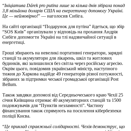
“
Ініціатива Dárek pro putina лише за кілька днів зібрала понад
3,8 мільйона доларів США на енергетичну допомогу Україні.
Це — неймовірно!
” — наголосив Сибіга.
На сайті організації “Подарунок для путіна” йдеться, що збір
“SOS Київ” організували у відповідь на прохання Андрія
Сибіги допомогти Україні на тлі надзвичайної ситуації в
енергетиці.
Гроші збирають на невеликі портативні генератори, зарядні
станції та акумулятори для лікарень, шкіл та житлових
будинків, які залишилися без світла через російську агресію.
Окрім цього, повідомив український міністр, наступного
тижня до Харкова надійде 49 генераторів різної потужності,
зібраних за підтримки чеської громадської організації Post
Bellum.
Також завдяки допомозі від Середньочеського краю Чехії 25
січня Київщина отримає 40 акумуляторних станцій та 1500
подовжувачів для “Пунктів незламності”. Частину
фінансування також спрямують на посилення кібербезпеки
поліції Києва.
“
Це приклад справжньої солідарності. Чехія демонструє, що