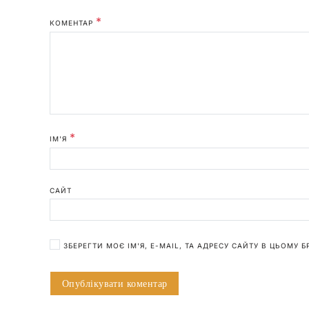
*
КОМЕНТАР
*
ІМ'Я
САЙТ
ЗБЕРЕГТИ МОЄ ІМ'Я, E-MAIL, ТА АДРЕСУ САЙТУ В ЦЬОМУ 