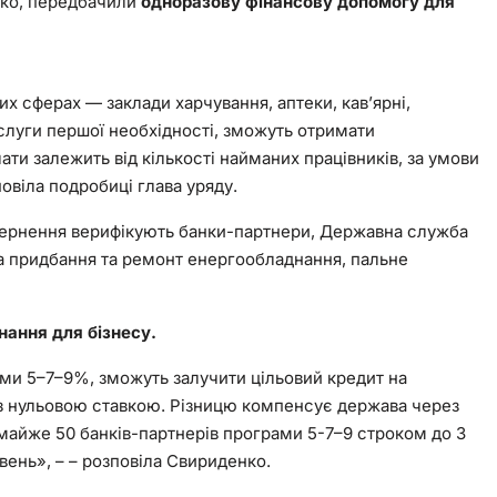
нко, передбачили
одноразову фінансову допомогу для
х сферах — заклади харчування, аптеки, кав’ярні,
послуги першої необхідності, зможуть отримати
лати залежить від кількості найманих працівників, за умови
овіла подробиці глава уряду.
вернення верифікують банки-партнери, Державна служба
на придбання та ремонт енергообладнання, пальне
нання для бізнесу.
ами 5–7–9%, зможуть залучити цільовий кредит на
 з нульовою ставкою. Різницю компенсує держава через
майже 50 банків-партнерів програми 5-7–9 строком до 3
вень», – – розповіла Свириденко.