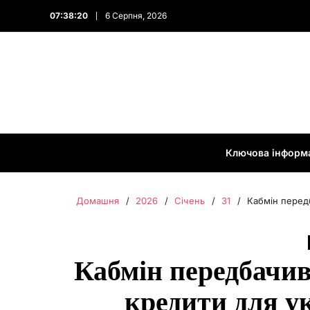
07:38:21
6 Серпня, 2026
Ключова інформ
Домашня
2026
Січень
31
Кабмін передб
Кабмін передбачив
кредити для ук