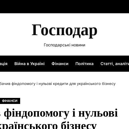
Господар
Господарські новини
ація
Війна в Україні
Фінанси
Політика
Статті, аналі
ачив фіндопомогу і нульові кредити для українського бізнесу
ФІНАНСИ
 фіндопомогу і нульові
раїнського бізнесу