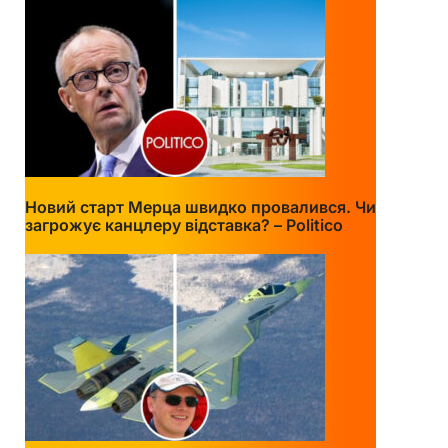
Новий старт Мерца швидко провалився. Чи
загрожує канцлеру відставка? – Politico