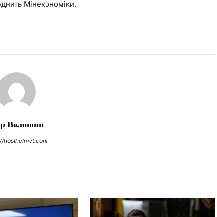
юднить Мінекономіки.
ор Волошин
://hosthelmet.com