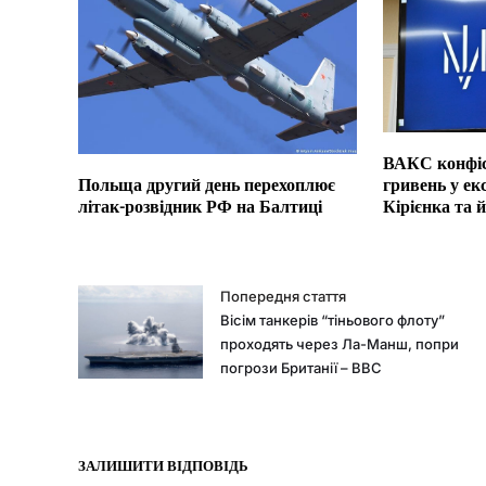
ВАКС конфіс
гривень у е
Польща другий день перехоплює
Кірієнка та 
літак-розвідник РФ на Балтиці
Попередня стаття
Вісім танкерів “тіньового флоту”
проходять через Ла-Манш, попри
погрози Британії – BBC
ЗАЛИШИТИ ВІДПОВІДЬ