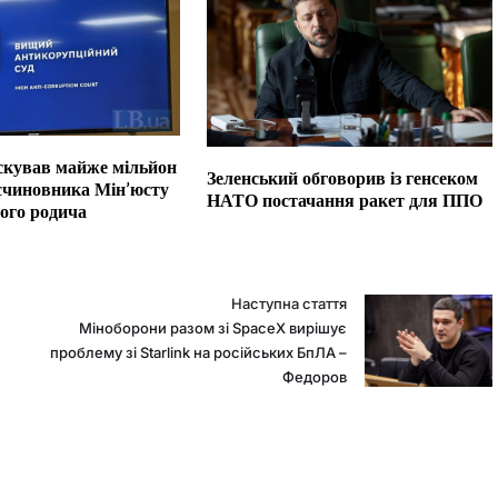
кував майже мільйон
Зеленський обговорив із генсеком
ксчиновника Мін’юсту
НАТО постачання ракет для ППО
його родича
Наступна стаття
Міноборони разом зі SpaceX вирішує
проблему зі Starlink на російських БпЛА –
Федоров