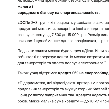
Як повідомила прем’єр-міністерка Юлія Свириде
малого і
середнього бізнесу на енергонезалежність.
«ФОПи 2–3 груп, які працюють у соціально важливи
продуктові магазини, пекарні та інші заклади та 
разову виплату від 7 500 до 15 000 грн. Розмір вип
наявності щонайменше одного працівника», – розп
Подавати заявки можна буде через «Дію». Коли з
зайнятості перерахує кошти. Їх можна витратити 
для генераторів та оплату послуг електроенергії.
Також уряд підтримав
кредит 0% на енергооблад
«Підприємства, які відповідають критеріям прогр
придбання генераторів та акумуляторних батарей
Фонд розвитку підприємництва. Кредити надають 
років. Максимальна сума кредиту — до 10 млн гри