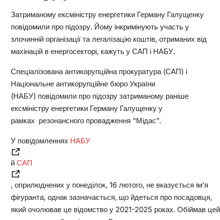
Затриманому ексміністру енергетики Герману Галущенку
повідомили про підозру. Йому інкримінують участь у
злочинній організації та легалізацію коштів, отриманих від
махінацій в енергосекторі, кажуть у САП і НАБУ.
Спеціалізована антикорупційна прокуратура (САП) і
Національне антикорупційне бюро України
(НАБУ) повідомили про підозру затриманому раніше
ексміністру енергетики Герману Галущенку у
рамках резонансного провадження “Мідас”.
У повідомленнях
НАБУ
й
САП
, оприлюднених у понеділок, 16 лютого, не вказується ім’я
фігуранта, однак зазначається, що йдеться про посадовця,
який очолював це відомство у 2021-2025 роках. Обіймав цей