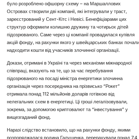
було розроблено офшорну схему – на Маршаллових
Островах створили дві компанії, які інтегрували у траст,
зареєстрований у Сент-Кітс і Невісі. Бенефіціарами цих
структур оформили колишню дружину та чотирьох дітей
підозрюваного. Саме через ці компанії провадилася купівля
акцій фонду, на рахунки якого у швейцарських банках почал
надходити кошти від учасників злочинної організації.
Докази, отримані в Україні та через механізми міжнародної
співпраці, вказують на те, що за час перебування
підозрюваного на посаді міністра енергетики злочинна
організація через посередника на прізвисько “Рокет”
отримала понад 112 мільйонів доларів готівкою від
нелегальних схем в енергетиці. Ці гроші легалізовували,
зокрема, за допомогою криптовалют та “інвестування” у
вищезгаданий фонд.
Наразі слідство встановило, що на рахунки фонду, якими
розпоряджалася родина Галущенка, перерахували понад 7,4