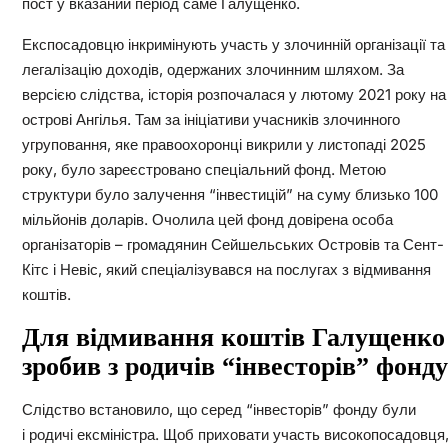
пост у вказаний період саме Галущенко.
Експосадовцю інкримінують участь у злочинній організації та
легалізацію доходів, одержаних злочинним шляхом. За
версією слідства, історія розпочалася у лютому 2021 року на
острові Ангілья. Там за ініціативи учасників злочинного
угруповання, яке правоохоронці викрили у листопаді 2025
року, було зареєстровано спеціальний фонд. Метою
структури було залучення “інвестицій” на суму близько 100
мільйонів доларів. Очолила цей фонд довірена особа
організаторів – громадянин Сейшельських Островів та Сент-
Кітс і Невіс, який спеціалізувався на послугах з відмивання
коштів.
Для відмивання коштів Галущенко
зробив з родичів “інвесторів” фонду
Слідство встановило, що серед “інвесторів” фонду були
і родичі ексміністра. Щоб приховати участь високопосадовця