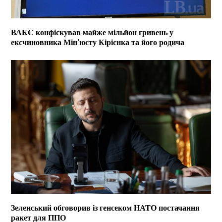
ВАКС конфіскував майже мільйон гривень у
ексчиновника Мін’юсту Кірієнка та його родича
Зеленський обговорив із генсеком НАТО постачання
ракет для ППО