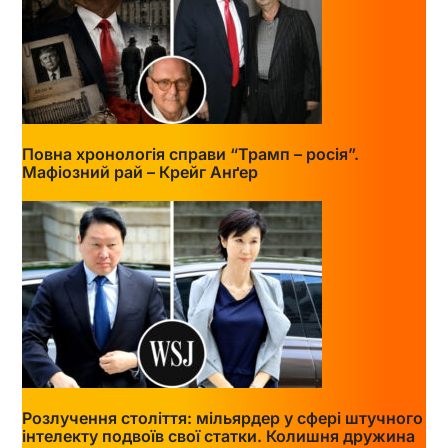
Повна хронологія справи “Трамп – росія”.
Мафіозний рай – Крейг Анґер
Розлучення століття: мільярдер у сфері штучного
інтелекту подвоїв свої статки. Колишня дружина