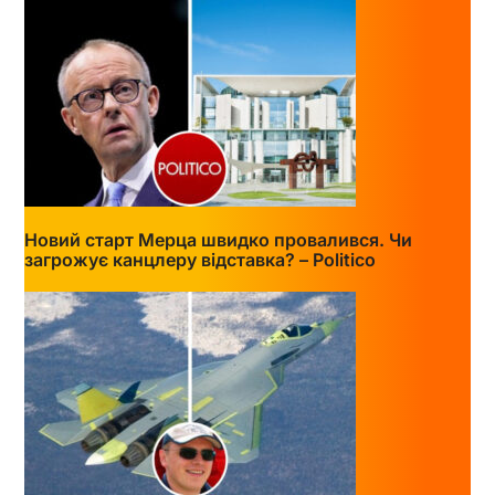
Новий старт Мерца швидко провалився. Чи
загрожує канцлеру відставка? – Politico