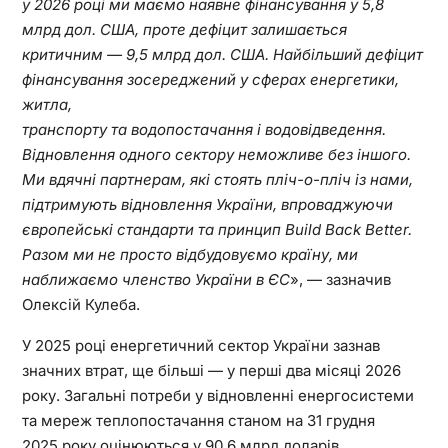
у 2026 році ми маємо наявне фінансування у 5,8
млрд дол. США, проте дефіцит залишається
критичним — 9,5 млрд дол. США. Найбільший дефіцит
фінансування зосереджений у сферах енергетики,
житла,
транспорту та водопостачання і водовідведення.
Відновлення одного сектору неможливе без іншого.
Ми вдячні партнерам, які стоять пліч-о-пліч із нами,
підтримують відновлення України, впроваджуючи
європейські стандарти та принцип Build Back Better.
Разом ми не просто відбудовуємо країну, ми
наближаємо членство України в ЄС
», — зазначив
Олексій Кулеба.
У 2025 році енергетичний сектор України зазнав
значних втрат, ще більші — у перші два місяці 2026
року. Загальні потреби у відновленні енергосистеми
та мереж теплопостачання станом на 31 грудня
2025 року оцінюються у 90,6 млрд доларів.