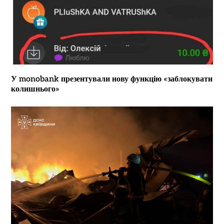
У monobank презентували нову функцію «заблокувати
колишнього»