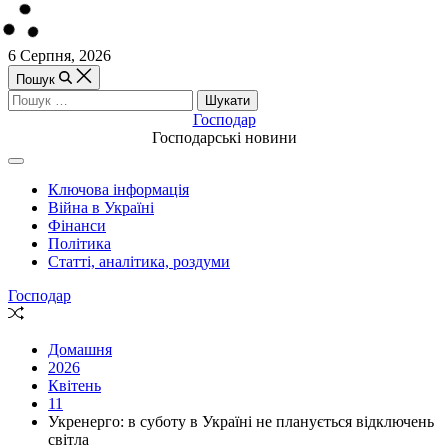
Перейти
6 Серпня, 2026
до
Пошук
вмісту
Пошук:
Господар
Господарські новини
Off
Canvas
Ключова інформація
(поза
Війна в Україні
полотном)
Фінанси
Політика
Статті, аналітика, роздуми
Господар
Випадкова
стаття
Домашня
2026
Квітень
11
Укренерго: в суботу в Україні не планується відключень
світла