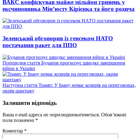
ВАКС конфіскував майже мільйон гривень у
ексчиновника Мін’юсту Кірієнка та його родича
Зеленський обговорив із генсеком НАТО
постачання ракет для ППО
Попередній
Попередня стаття
Буданов прогнозує швидке завершення
запис:
війни в Україні
Наступний
Наступна стаття
Трамп: У Ірану немає козирів на переговорах,
запис:
окрім шантажу
Залишити відповідь
Ваша e-mail адреса не оприлюднюватиметься.
Обов’язкові
поля позначені
*
Коментар
*