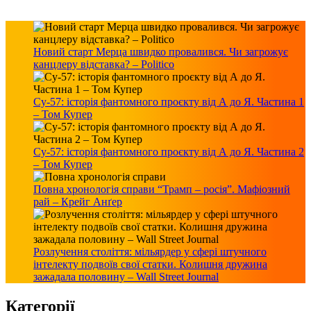
Новий старт Мерца швидко провалився. Чи загрожує
канцлеру відставка? – Politico
Су-57: історія фантомного проєкту від А до Я. Частина 1
– Том Купер
Су-57: історія фантомного проєкту від А до Я. Частина 2
– Том Купер
Повна хронологія справи “Трамп – росія”. Мафіозний
рай – Крейг Анґер
Розлучення століття: мільярдер у сфері штучного
інтелекту подвоїв свої статки. Колишня дружина
зажадала половину – Wall Street Journal
Категорії