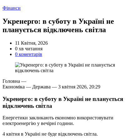
Категорії
Фінанси
Укренерго: в суботу в Україні не
планується відключень світла
11 Квітня, 2026
Орієнтовний
0 хв читання
час
0 коментарів
читання
Головна —
Економіка — Держава —
3 квітня 2026, 20:29
Укренерго: в суботу в Україні не планується
відключень світла
Енергетики закликають економно використовувати
електроенергію у вечірні години.
4 квітня в Україні не буде відключень світла.