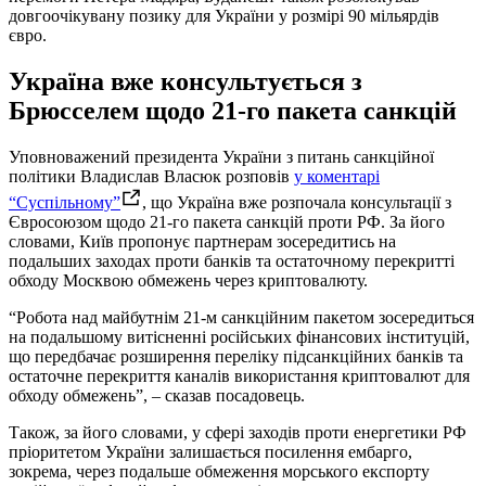
довгоочікувану позику для України у розмірі 90 мільярдів
євро.
Україна вже консультується з
Брюсселем щодо 21-го пакета санкцій
Уповноважений президента України з питань санкційної
політики Владислав Власюк розповів
у коментарі
“Суспільному”
, що Україна вже розпочала консультації з
Євросоюзом щодо 21-го пакета санкцій проти РФ. За його
словами, Київ пропонує партнерам зосередитись на
подальших заходах проти банків та остаточному перекритті
обходу Москвою обмежень через криптовалюту.
“Робота над майбутнім 21-м санкційним пакетом зосередиться
на подальшому витісненні російських фінансових інституцій,
що передбачає розширення переліку підсанкційних банків та
остаточне перекриття каналів використання криптовалют для
обходу обмежень”, – сказав посадовець.
Також, за його словами, у сфері заходів проти енергетики РФ
пріоритетом України залишається посилення ембарго,
зокрема, через подальше обмеження морського експорту