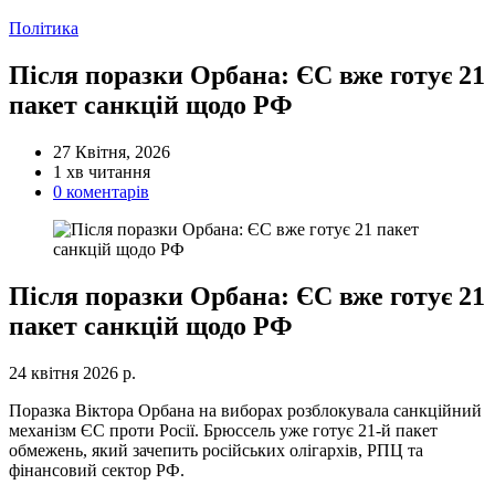
Категорії
Політика
Після поразки Орбана: ЄС вже готує 21
пакет санкцій щодо РФ
27 Квітня, 2026
Орієнтовний
1 хв читання
час
0 коментарів
читання
Після поразки Орбана: ЄС вже готує 21
пакет санкцій щодо РФ
24 квітня 2026 р.
Поразка Віктора Орбана на виборах розблокувала санкційний
механізм ЄС проти Росії. Брюссель уже готує 21-й пакет
обмежень, який зачепить російських олігархів, РПЦ та
фінансовий сектор РФ.