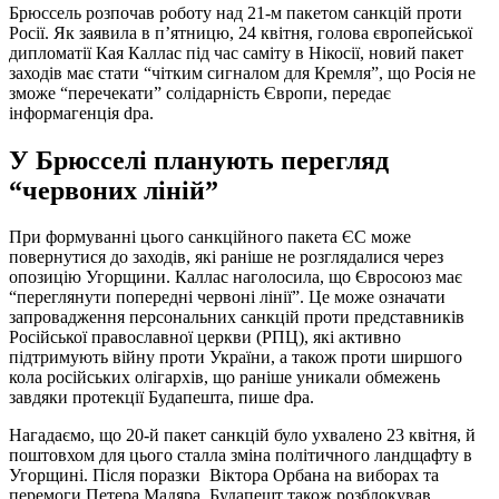
Брюссель розпочав роботу над 21-м пакетом санкцій проти
Росії. Як заявила в п’ятницю, 24 квітня, голова європейської
дипломатії Кая Каллас під час саміту в Нікосії, новий пакет
заходів має стати “чітким сигналом для Кремля”, що Росія не
зможе “перечекати” солідарність Європи, передає
інформагенція dpa.
У Брюсселі планують перегляд
“червоних ліній”
При формуванні цього санкційного пакета ЄС може
повернутися до заходів, які раніше не розглядалися через
опозицію Угорщини. Каллас наголосила, що Євросоюз має
“переглянути попередні червоні лінії”. Це може означати
запровадження персональних санкцій проти представників
Російської православної церкви (РПЦ), які активно
підтримують війну проти України, а також проти ширшого
кола російських олігархів, що раніше уникали обмежень
завдяки протекції Будапешта, пише dpa.
Нагадаємо, що 20-й пакет санкцій було ухвалено 23 квітня, й
поштовхом для цього сталла зміна політичного ландщафту в
Угорщині. Після поразки Віктора Орбана на виборах та
перемоги Петера Мадяра, Будапешт також розблокував