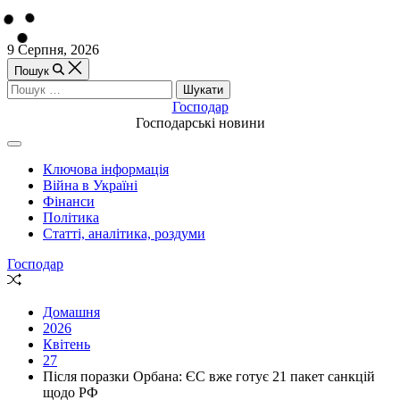
Перейти
9 Серпня, 2026
до
Пошук
вмісту
Пошук:
Господар
Господарські новини
Off
Canvas
Ключова інформація
(поза
Війна в Україні
полотном)
Фінанси
Політика
Статті, аналітика, роздуми
Господар
Випадкова
стаття
Домашня
2026
Квітень
27
Після поразки Орбана: ЄС вже готує 21 пакет санкцій
щодо РФ