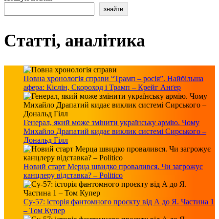
знайти
Статті, аналітика
Повна хронологія справи “Трамп – росія”. Найбільша
афера: Кіслін, Скороход і Трамп – Крейг Анґер
Генерал, який може змінити українську армію. Чому
Михайло Драпатий кидає виклик системі Сирського –
Дональд Гілл
Новий старт Мерца швидко провалився. Чи загрожує
канцлеру відставка? – Politico
Су-57: історія фантомного проєкту від А до Я. Частина 1
– Том Купер