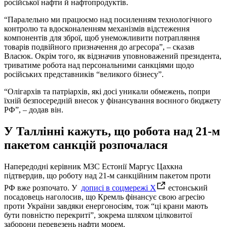
російської нафти й нафтопродуктів.
“Паралельно ми працюємо над посиленням технологічного
контролю та вдосконаленням механізмів відстеження
компонентів для зброї, щоб унеможливити потрапляння
товарів подвійного призначення до агресора”, – сказав
Власюк. Окрім того, як відзначив уповноважений президента,
триватиме робота над персональними санкціями щодо
російських представників “великого бізнесу”.
“Олігархів та патріархів, які досі уникали обмежень, попри
їхній безпосередній внесок у фінансування воєнного бюджету
РФ”, – додав він.
У Таллінні кажуть, що робота над 21-м
пакетом санкцій розпочалася
Напередодні керівник МЗС Естонії Маргус Цахкна
підтвердив, що роботу над 21-м санкційним пакетом проти
РФ вже розпочато. У
дописі в соцмережі X
естонський
посадовець наголосив, що Кремль фінансує свою агресію
проти України завдяки енергоносіям, тож “ці крани мають
бути повністю перекриті”, зокрема шляхом цілковитої
заборони перевезень нафти морем.