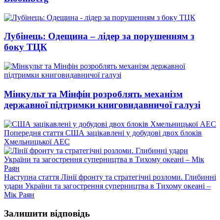
Лубінець: Одещина – лідер за порушенням з
боку ТЦК
Мінкульт та Мінфін розроблять механізм
державної підтримки книговидавничої галузі
Попередній
Попередня стаття
США зацікавлені у добудові двох блоків
запис:
Хмельницької АЕС
Наступний
Наступна стаття
Лінії фронту та стратегічні розломи. Глибинні
запис:
удари України та загострення суперництва в Тихому океані –
Мік Раян
Залишити відповідь