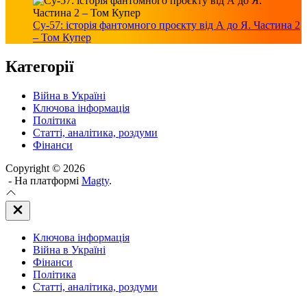
Су-57: історія фантомного проєкту від А до Я. Частина 2
– Том Купер
Категорії
Війна в Україні
Ключова інформація
Політика
Статті, аналітика, роздуми
Фінанси
Copyright © 2026
- На платформі
Magty
.
Закрити
Off
Canvas
Ключова інформація
(поза
полотном)
Війна в Україні
Фінанси
Політика
Статті, аналітика, роздуми