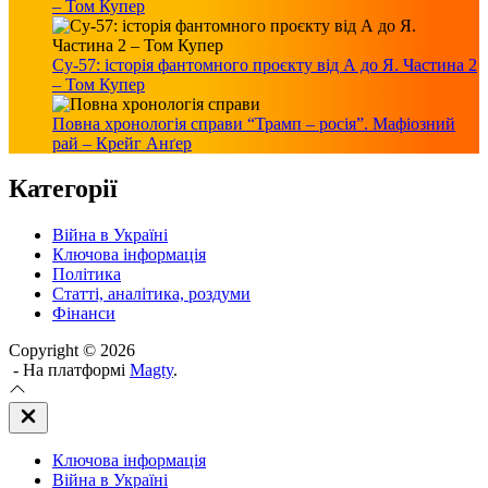
– Том Купер
Су-57: історія фантомного проєкту від А до Я. Частина 2
– Том Купер
Повна хронологія справи “Трамп – росія”. Мафіозний
рай – Крейг Анґер
Категорії
Війна в Україні
Ключова інформація
Політика
Статті, аналітика, роздуми
Фінанси
Copyright © 2026
- На платформі
Magty
.
Закрити
Off
Canvas
Ключова інформація
(поза
полотном)
Війна в Україні