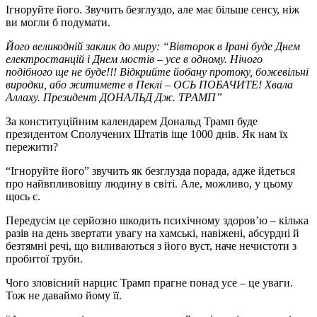
Ігноруйте його. Звучить безглуздо, але має більше сенсу, ніж
ви могли б подумати.
Його великодній заклик до миру: “Вівторок в Ірані буде Днем
електростанцій і Днем мостів – усе в одному. Нічого
подібного ще не буде!!! Відкрийте йобану протоку, божевільні
виродки, або житимете в Пеклі – ОСЬ ПОБАЧИТЕ! Хвала
Аллаху. Президент ДОНАЛЬД Дж. ТРАМП”
За конституційним календарем Дональд Трамп буде
президентом Сполучених Штатів іще 1000 днів. Як нам їх
пережити?
“Ігноруйте його” звучить як безглузда порада, адже йдеться
про найвпливовішу людину в світі. Але, можливо, у цьому
щось є.
Передусім це серйозно шкодить психічному здоров’ю – кілька
разів на день звертати увагу на хамські, навіжені, абсурдні й
безтямні речі, що виливаються з його вуст, наче нечистоти з
пробитої труби.
Чого зловісний нарцис Трамп прагне понад усе – це уваги.
Тож не даваймо йому її.