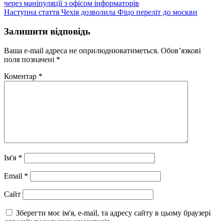
Наступний
Наступна стаття
Чехія дозволила Фіцо переліт до москви
запис:
Залишити відповідь
Ваша e-mail адреса не оприлюднюватиметься.
Обов’язкові
поля позначені
*
Коментар
*
Ім'я
*
Email
*
Сайт
Зберегти моє ім'я, e-mail, та адресу сайту в цьому браузері