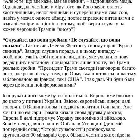
“Але ж те, що він каже, має значення”, – відповідають медіа.
Однак дедалі частіше, у міру того, як його заяви стають
хаотичнішими, нелогічнішими й суперечливими самі собі,
навіть у межах одного абзацу, постає справжнє питання: чи є
взагалі емпірична цінність у тому, щоб звертати увагу на
кожен черговий Трампів “висер”?
“Слухайте, що вони зробили / Не слухайте, що вони
сказали”.
Так писав Джеймс Фентон у своєму вірші “Кров і
свинець”. Завжди слушна порада, а в цьому випадку –
особливо. Уявіть собі новинне видання, яке ухвалило нову
редакційну настанову: повідомляти лише про те, що Трамп
реально зробив. “Президент Трамп сьогодні наговорив багато
чого, але реальність у тому, що Ормузька протока залишається
заблокованою як Іраном, так і США”. І так далі. Чи були б ми
через це менш поінформованими?
Ігнорувати його може бути і політикою. Європа вже близька
до цього у питанні України. Звісно, європейські лідери далі
говорять із Вашингтоном і подають позитивні сигнали. Але
хоч би що емісари Трампа казали своїм друзям у москві,
Європа й далі підтримує Україну економічно й військово.
Зовсім нещодавно падіння Орбана в Угорщині (див. мій
попередній огляд “Історія сучасності”) розблокувало
кругленьких 90 мільярдів євро, більша частина яких піде на