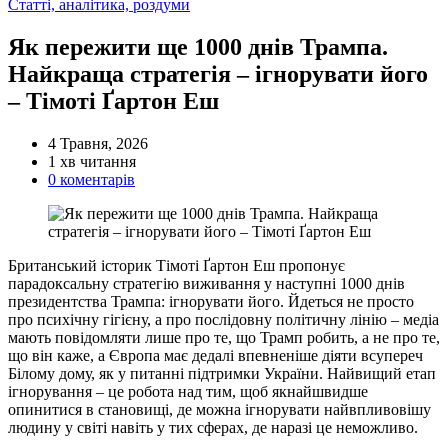
Категорії
Статті, аналітика, роздуми
Як пережити ще 1000 днів Трампа.
Найкраща стратегія – ігнорувати його
– Тімоті Ґартон Еш
4 Травня, 2026
Орієнтовний
1 хв читання
час
0 коментарів
читання
Британський історик Тімоті Ґартон Еш пропонує
парадоксальну стратегію виживання у наступні 1000 днів
президентства Трампа: ігнорувати його. Йдеться не просто
про психічну гігієну, а про послідовну політичну лінію – медіа
мають повідомляти лише про те, що Трамп робить, а не про те,
що він каже, а Європа має дедалі впевненіше діяти всупереч
Білому дому, як у питанні підтримки України. Найвищий етап
ігнорування – це робота над тим, щоб якнайшвидше
опинитися в становищі, де можна ігнорувати найвпливовішу
людину у світі навіть у тих сферах, де наразі це неможливо.