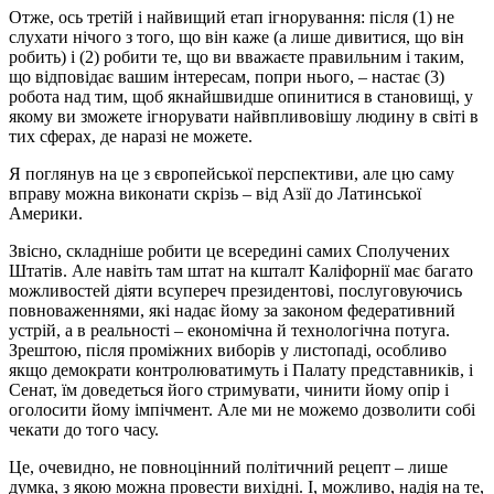
Отже, ось третій і найвищий етап ігнорування: після (1) не
слухати нічого з того, що він каже (а лише дивитися, що він
робить) і (2) робити те, що ви вважаєте правильним і таким,
що відповідає вашим інтересам, попри нього, – настає (3)
робота над тим, щоб якнайшвидше опинитися в становищі, у
якому ви зможете ігнорувати найвпливовішу людину в світі в
тих сферах, де наразі не можете.
Я поглянув на це з європейської перспективи, але цю саму
вправу можна виконати скрізь – від Азії до Латинської
Америки.
Звісно, складніше робити це всередині самих Сполучених
Штатів. Але навіть там штат на кшталт Каліфорнії має багато
можливостей діяти всупереч президентові, послуговуючись
повноваженнями, які надає йому за законом федеративний
устрій, а в реальності – економічна й технологічна потуга.
Зрештою, після проміжних виборів у листопаді, особливо
якщо демократи контролюватимуть і Палату представників, і
Сенат, їм доведеться його стримувати, чинити йому опір і
оголосити йому імпічмент. Але ми не можемо дозволити собі
чекати до того часу.
Це, очевидно, не повноцінний політичний рецепт – лише
думка, з якою можна провести вихідні. І, можливо, надія на те,