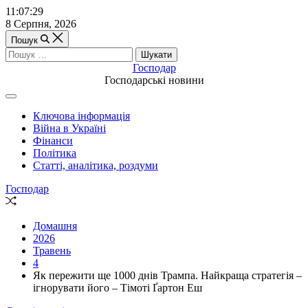
Перейти
11:07:29
до
8 Серпня, 2026
вмісту
Пошук
Пошук:
Господар
Господарські новини
Off
Canvas
Ключова інформація
(поза
Війна в Україні
полотном)
Фінанси
Політика
Статті, аналітика, роздуми
Господар
Випадкова
стаття
Домашня
2026
Травень
4
Як пережити ще 1000 днів Трампа. Найкраща стратегія –
ігнорувати його – Тімоті Ґартон Еш