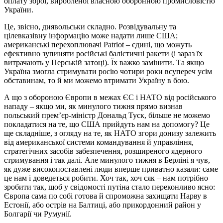
оплату зброї, виробленої власною оборонною промисловістю
України.
Це, звісно, диявольськи складно. Розвідувальну та
цілевказівну інформацію може надати лише США;
американські перехоплювачі Patriot – єдині, що можуть
ефективно зупиняти російські балістичні ракети (і зараз їх
витрачають у Перській затоці). Їх важко замінити. Та якщо
Україна змогла стримувати росію чотири роки всупереч усім
обставинам, то й ми можемо втримати Україну в бою.
А що з обороною Європи в межах ЄС і НАТО від російського
нападу – якщо ми, як минулого тижня прямо визнав
польський прем’єр-міністр Дональд Туск, більше не можемо
покладатися на те, що США прийдуть нам на допомогу? Це
ще складніше, з огляду на те, як НАТО згори донизу залежить
від американської системи командування й управління,
стратегічних засобів забезпечення, розширеного ядерного
стримування і так далі. Але минулого тижня в Берліні я чув,
як дуже високопоставлені люди вперше приватно казали: саме
це нам і доведеться робити. Хоч так, хоч сяк – нам потрібно
зробити так, щоб у свідомості путіна стало переконливо ясно:
Європа сама по собі готова й спроможна захищати Нарву в
Естонії, або острів на Балтиці, або прикордонний район у
Болгарії чи Румунії.