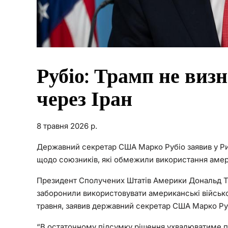
Рубіо: Трамп не виз
через Іран
8 травня 2026 р.
Державний секретар США Марко Рубіо заявив у Ри
щодо союзників, які обмежили використання амери
Президент Сполучених Штатів Америки Дональд Тра
заборонили використовувати американські військові 
травня, заявив державний секретар США Марко Рубі
“В остаточному підсумку рішення ухвалюватиме пре