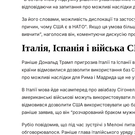
відповідаючи на запитання про можливі наслідки д
За його словами, можливість дислокації та застос
причин, чому США є в НАТО”. Якщо ця умова більш
вивчити”, наголосив він, коментуючи дискусію пр
Італія, Іспанія і війська
Раніше Дональд Трамп пригрозив Італії та Іспанії 
країни відмовилися дозволити використання баз США
про можливі наслідки для Рима і Мадрида ще не у
В Італії мова йде насамперед про авіабазу Сігонелл
американські військові можуть використовувати 
відмовився дозволити США використовувати цю баз
раніше заявив, що він “розчарований браком мужн
Рубіо повідомив, що під час зустрічі з Мелоні пи
обговорювалося. Раніше глава італійського уряду