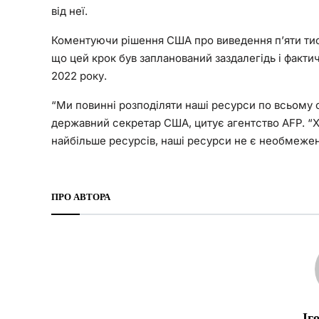
від неї.
Коментуючи рішення США про виведення п’яти тися
що цей крок був запланований заздалегідь і факти
2022 року.
“Ми повинні розподіляти наші ресурси по всьому св
державний секретар США, цитує агентство AFP. “Х
найбільше ресурсів, наші ресурси не є необмежен
ПРО АВТОРА
Іг