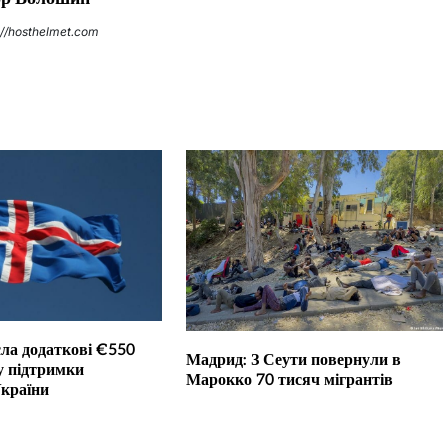
://hosthelmet.com
сла додаткові €550
Мадрид: З Сеути повернули в
у підтримки
Марокко 70 тисяч мігрантів
України