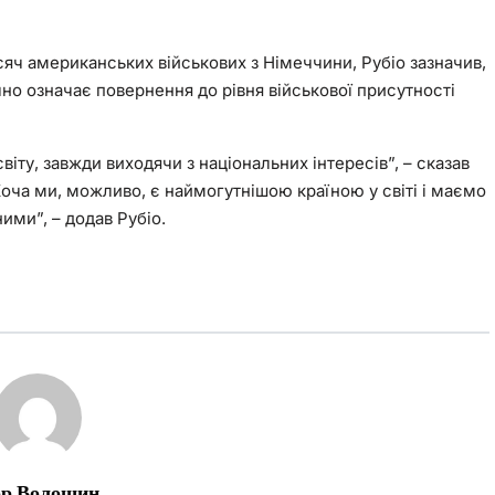
ч американських військових з Німеччини, Рубіо зазначив,
чно означає повернення до рівня військової присутності
іту, завжди виходячи з національних інтересів”, – сказав
оча ми, можливо, є наймогутнішою країною у світі і маємо
ими”, – додав Рубіо.
ор Волошин