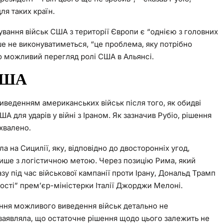
ля таких країн.
ування військ США з території Європи є “однією з головних
е не виконуватиметься, “це проблема, яку потрібно
о можливий перегляд ролі США в Альянсі.
 США
виведенням американських військ після того, як обидві
 для ударів у війні з Іраном. Як зазначив Рубіо, рішення
хвалено.
а на Сицилії, яку, відповідно до двосторонніх угод,
лише з логістичною метою. Через позицію Рима, який
у під час військової кампанії проти Ірану, Дональд Трамп
ості” прем’єр-міністерки Італії Джорджи Мелоні.
тання можливого виведення військ детально не
 заявляла, що остаточне рішення щодо цього залежить не