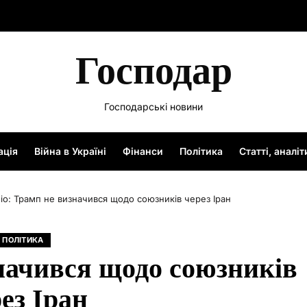
Господар
Господарські новини
ація
Війна в Україні
Фінанси
Політика
Статті, аналі
іо: Трамп не визначився щодо союзників через Іран
ПОЛІТИКА
значився щодо союзників
ез Іран