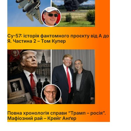
Су-57: історія фантомного проєкту від А до
Я. Частина 2 – Том Купер
Повна хронологія справи “Трамп – росія”.
Мафіозний рай – Крейг Анґер