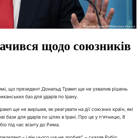
начився щодо союзників
мі, що президент Дональд Трамп ще не ухвалив рішень
канських баз для ударів по Ірану.
мп ще не вирішив, як реагувати на дії союзних країн, які
бази для ударів по цілях в Ірані. Про це у п’ятницю, 8
о під час візиту до Рима.
зидент – і він цього ще не зробив”, – сказав Рубіо,