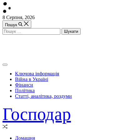
Перейти
8 Серпня, 2026
до
Пошук
вмісту
Пошук:
Off
Canvas
Ключова інформація
(поза
Війна в Україні
полотном)
Фінанси
Політика
Статті, аналітика, роздуми
Господар
Випадкова
стаття
Домашня