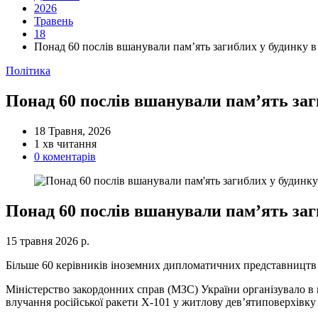
2026
Травень
18
Понад 60 послів вшанували пам’ять загиблих у будинку в
Категорії
Політика
Понад 60 послів вшанували пам’ять заг
18 Травня, 2026
Орієнтовний
1 хв читання
час
0 коментарів
читання
Понад 60 послів вшанували пам’ять заг
15 травня 2026 р.
Більше 60 керівників іноземних дипломатичних представництв з
Міністерство закордонних справ (МЗС) України організувало в 
влучання російської ракети Х-101 у житлову дев’ятиповерхівку