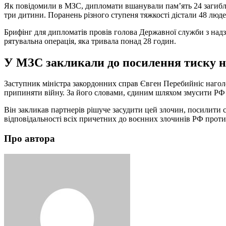
Як повідомили в МЗС, дипломати вшанували пам’ять 24 загибли
три дитини. Поранень різного ступеня тяжкості дістали 48 люде
Брифінг для дипломатів провів голова Державної служби з над
рятувальна операція, яка тривала понад 28 годин.
У МЗС закликали до посилення тиску 
Заступник міністра закордонних справ Євген Перебийніс наголо
припиняти війну. За його словами, єдиним шляхом змусити РФ 
Він закликав партнерів рішуче засудити цей злочин, посилити 
відповідальності всіх причетних до воєнних злочинів РФ проти
Про автора