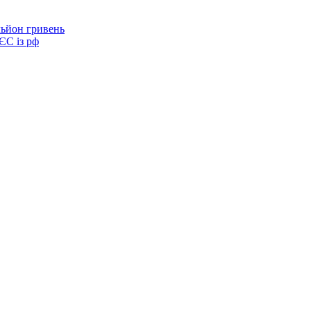
льйон гривень
 ЄС із рф