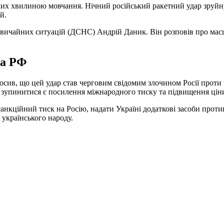
х хвилиною мовчання. Нічний російський ракетний удар зруйнув
й.
звичайних ситуацій (ДСНС) Андрій Даник. Він розповів про мас
на РФ
сив, що цей удар став черговим свідомим злочином Росії проти 
зупинитися є посилення міжнародного тиску та підвищення ціни 
санкційний тиск на Росію, надати Україні додаткові засоби прот
 українського народу.