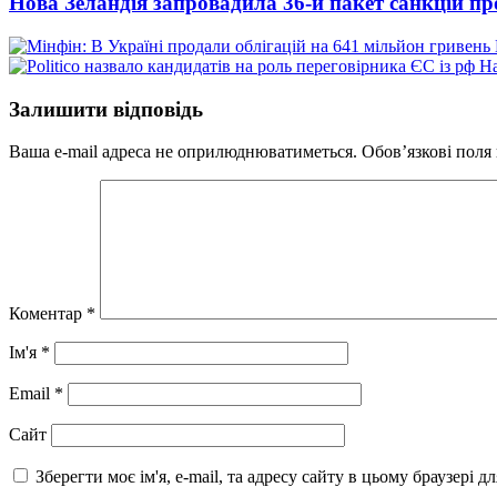
Нова Зеландія запровадила 36-й пакет санкцій про
На
Залишити відповідь
Ваша e-mail адреса не оприлюднюватиметься.
Обов’язкові поля
Коментар
*
Ім'я
*
Email
*
Сайт
Зберегти моє ім'я, e-mail, та адресу сайту в цьому браузері 