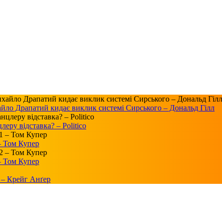
айло Драпатий кидає виклик системі Сирського – Дональд Гілл
ру відставка? – Politico
 – Том Купер
 – Том Купер
 – Крейг Анґер