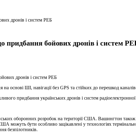
вих дронів і систем РЕБ
о придбання бойових дронів і систем РЕ
на основі ШІ, навігації без GPS та стійких до перешкод каналів 
ивого придбання українських дронів і систем радіоелектронної
нських оборонних розробок на території США. Вашингтон також з
США можуть бути особливо зацікавлені у технологіях термінально
ння безпілотників.