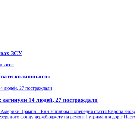
авах ЗСУ
увати колишнього»
: загинули 14 людей, 27 постраждали
Попередній
Попередня стаття
Європа знову 
запис:
Наст