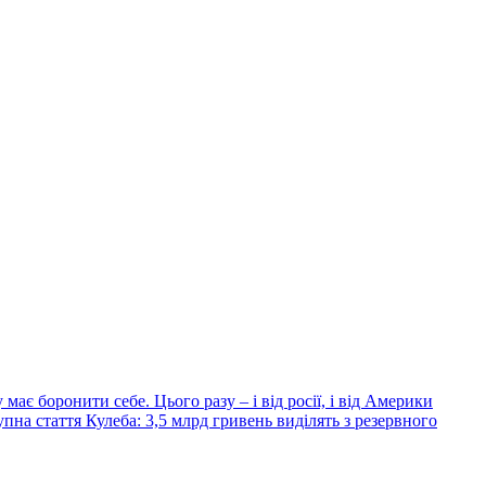
має боронити себе. Цього разу – і від росії, і від Америки
Наступний
упна стаття
Кулеба: 3,5 млрд гривень виділять з резервного
запис: