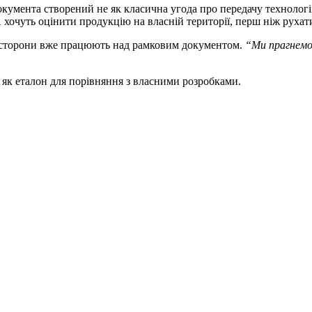
умента створений не як класична угода про передачу технологій,
очуть оцінити продукцію на власній території, перш ніж рухати
сторони вже працюють над рамковим документом.
“Ми прагнемо 
 як еталон для порівняння з власними розробками.