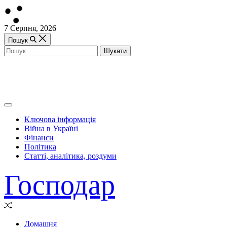
Перейти
7 Серпня, 2026
до
Пошук
вмісту
Пошук:
Off
Canvas
Ключова інформація
(поза
Війна в Україні
полотном)
Фінанси
Політика
Статті, аналітика, роздуми
Господар
Випадкова
стаття
Домашня