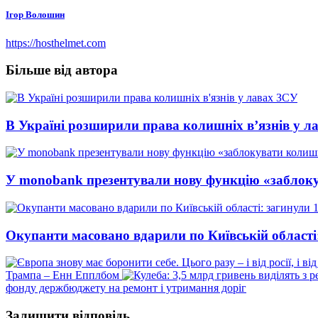
Ігор Волошин
https://hosthelmet.com
Більше від автора
В Україні розширили права колишніх в’язнів у л
У monobank презентували нову функцію «заблок
Окупанти масовано вдарили по Київській області
Трампа – Енн Епплбом
фонду держбюджету на ремонт і утримання доріг
Залишити відповідь