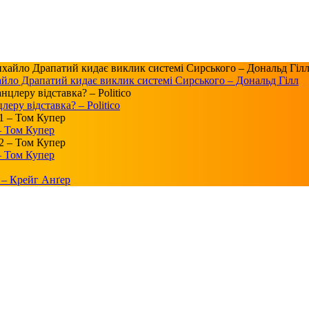
айло Драпатий кидає виклик системі Сирського – Дональд Гілл
ру відставка? – Politico
 – Том Купер
 – Том Купер
 – Крейг Анґер