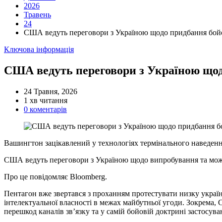
2026
Травень
24
США ведуть переговори з Україною щодо придбання бойо
Категорії
Ключова інформація
США ведуть переговори з Україною щод
24 Травня, 2026
Орієнтовний
1 хв читання
час
0 коментарів
читання
Вашингтон зацікавлений у технологіях термінального наведення 
США ведуть переговори з Україною щодо випробування та можл
Про це повідомляє Bloomberg.
Пентагон вже звертався з проханням протестувати низку украї
інтелектуальної власності в межах майбутньої угоди. Зокрема, 
перешкод каналів зв’язку та у самій бойовій доктрині застосува