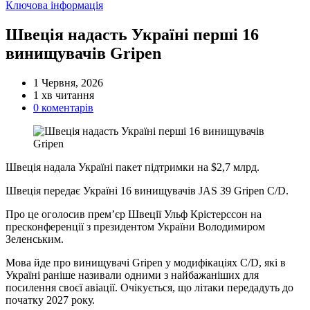
Категорії
Ключова інформація
Швеція надасть Україні перші 16
винищувачів Gripen
1 Червня, 2026
Орієнтовний
1 хв читання
час
0 коментарів
читання
Швеція надала Україні пакет підтримки на $2,7 млрд.
Швеція передає Україні 16 винищувачів JAS 39 Gripen C/D.
Про це оголосив прем’єр Швеції Ульф Крістерссон на
пресконференції з президентом України Володимиром
Зеленським.
Мова йде про винищувачі Gripen у модифікаціях C/D, які в
Україні раніше називали одними з найбажаніших для
посилення своєї авіації. Очікується, що літаки передадуть до
початку 2027 року.