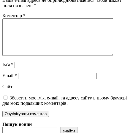
Ваша e-mail адреса не оприлюднюватиметься.
Обов’язкові
поля позначені
*
Коментар
*
Ім'я
*
Email
*
Сайт
Зберегти моє ім'я, e-mail, та адресу сайту в цьому браузері
для моїх подальших коментарів.
Пошук новин
знайти