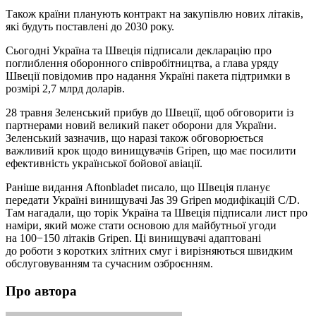
Також країни планують контракт на закупівлю нових літаків,
які будуть поставлені до 2030 року.
Сьогодні Україна та Швеція підписали декларацію про
поглиблення оборонного співробітництва, а глава уряду
Швеції повідомив про надання Україні пакета підтримки в
розмірі 2,7 млрд доларів.
28 травня Зеленський прибув до Швеції, щоб обговорити із
партнерами новий великий пакет оборони для України.
Зеленський зазначив, що наразі також обговорюється
важливий крок щодо винищувачів Gripen, що має посилити
ефективність української бойової авіації.
Раніше видання Aftonbladet писало, що Швеція планує
передати Україні винищувачі Jas 39 Gripen модифікацій C/D.
Там нагадали, що торік Україна та Швеція підписали лист про
наміри, який може стати основою для майбутньої угоди
на 100−150 літаків Gripen. Ці винищувачі адаптовані
до роботи з коротких злітних смуг і вирізняються швидким
обслуговуванням та сучасним озброєнням.
Про автора