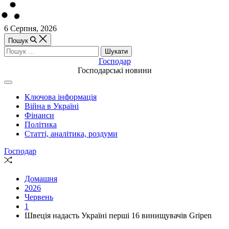
Перейти
6 Серпня, 2026
до
Пошук
вмісту
Пошук:
Господар
Господарські новини
Off
Canvas
Ключова інформація
(поза
Війна в Україні
полотном)
Фінанси
Політика
Статті, аналітика, роздуми
Господар
Випадкова
стаття
Домашня
2026
Червень
1
Швеція надасть Україні перші 16 винищувачів Gripen