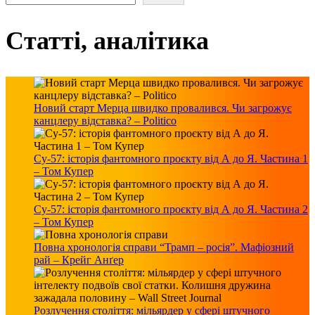
Статті, аналітика
Новий старт Мерца швидко провалився. Чи загрожує
канцлеру відставка? – Politico
Су-57: історія фантомного проєкту від А до Я. Частина 1
– Том Купер
Су-57: історія фантомного проєкту від А до Я. Частина 2
– Том Купер
Повна хронологія справи “Трамп – росія”. Мафіозний
рай – Крейг Анґер
Розлучення століття: мільярдер у сфері штучного