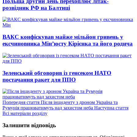
Польща другий день перехоплює літак-
розвідник РФ на Балтиці
ВАКС конфіскував майже мільйон гривень у
ексчиновника Мін’юсту Кірієнка та його родича
Зеленський обговорив із генсеком НАТО
постачання ракет для ППО
Попередній
Попередня стаття
Після інциденту з дроном Україна та
запис:
Нас
Румунія працюватимуть над захистом неба
Наступна стаття
запи
Всі матеріали розділу
Залишити відповідь