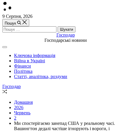
Перейти
9 Серпня, 2026
до
Пошук
вмісту
Пошук:
Господар
Господарські новини
Off
Canvas
Ключова інформація
(поза
Війна в Україні
полотном)
Фінанси
Політика
Статті, аналітика, роздуми
Господар
Випадкова
стаття
Домашня
2026
Червень
2
Ми спостерігаємо занепад США у реальному часі.
Вашингтон дедалі частіше ігнорують і вороги, і