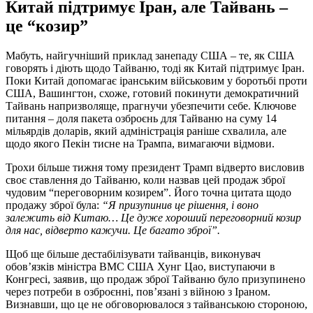
Китай підтримує Іран, але Тайвань –
це “козир”
Мабуть, найгучніший приклад занепаду США – те, як США
говорять і діють щодо Тайваню, тоді як Китай підтримує Іран.
Поки Китай допомагає іранським військовим у боротьбі проти
США, Вашингтон, схоже, готовий покинути демократичний
Тайвань напризволяще, прагнучи убезпечити себе. Ключове
питання – доля пакета озброєнь для Тайваню на суму 14
мільярдів доларів, який адміністрація раніше схвалила, але
щодо якого Пекін тисне на Трампа, вимагаючи відмови.
Трохи більше тижня тому президент Трамп відверто висловив
своє ставлення до Тайваню, коли назвав цей продаж зброї
чудовим “переговорним козирем”. Його точна цитата щодо
продажу зброї була:
“Я призупинив це рішення, і воно
залежить від Китаю… Це дуже хороший переговорний козир
для нас, відверто кажучи. Це багато зброї”.
Щоб ще більше дестабілізувати тайванців, виконувач
обов’язків міністра ВМС США Хунг Цао, виступаючи в
Конгресі, заявив, що продаж зброї Тайваню було призупинено
через потреби в озброєнні, пов’язані з війною з Іраном.
Визнавши, що це не обговорювалося з тайванською стороною,