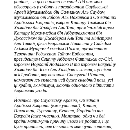
раніше, – а цього ніхто не хоче! Під час моїх
обговорень у суботу з президентом Саудівської
Аравії Мухаммедом бін Салманом Аль Саудом,
Мухаммедом бін Заїдом Аль Нахаяном з Об’єднаних
Арабських Еміратів, еміром Катару Тамімом бін
Хамадом бін Халіфою Аль Тані, прем’єр-міністром
Катару Мухаммедом бін Абдулрахманом бін
Джассімом бін Джабером Аль Тані та міністром
Аль-Таваді, фельдмаршалом Пакистану Сайєдом
Асімом Муніром Ахмедом Шахом, президентом
Туреччини Реджепом Таїпом Ердоганом,
президентом Єгипту Абделем Фаттахом ас-Сісі,
королем Йорданії Абдаллою II та королем Бахрейну
Хамадом бін Ісою Аль Халіфою я заявив, що після
всієї роботи, яку виконали Сполучені Штати,
намагаючись скласти цей дуже складний пазл, усі
ці країни, як мінімум, мають одночасно підписати
Авраамові угоди.
Йдеться про Саудівську Аравію, Об’єднані
Арабські Емірати (вже учасник!), Катар,
Пакистан, Туреччину, Єгипет, Йорданію та
Бахрейн (вже учасник). Можливо, одна чи дві
країни матимуть причину цього не робити, і це
буде прийнято, але більшість має бути готовою,