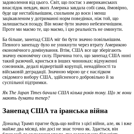
задоволення від цього. Світ, що постає з американських
внаслідок невдач, яких Америка завдала собі сама, ймовірно,
буде ще нестабільнішим, схильним до воєн і менш
зацікавленим у дотриманні норм поведінки, ніж той, що
залишається позаду. Він може бути значно небезпечнішим.
Проте ми маємо те, що маємо, і цю реальність не оминути.
Ба більше, занепад США міг би бути значно повільнішим.
Певного занепаду було не уникнути через втрату Америкою
економічного домінування. Втім, США все ще зберігають
значну економічну силу. Причина того, що занепад США нині
такий разючий, криється в інших чинниках: відчуженні
союзників, дедалі відвертішій корупції, ненадійності та
військовій деградації. Значною мірою це є наслідком
свідомого вибору США, здійсненого добровільно й за
суспільної підтримки.
Як The Japan Times бачила США кілька років тому. Що ж вони
мають думати тепер?
Занепад США та іранська війна
Дональд Трамп прагне будь-що вийти з цієї війни, але, як і вже
майже два місяці, він досі не знає точно як. Здається, він