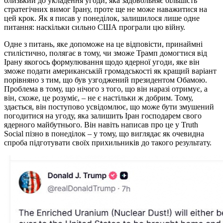
близький до укладення угоди, яка задовольняє більшість
стратегічних вимог Ірану, проте ще не може наважитися на
цей крок. Як я писав у понеділок, залишилося лише одне
питання: наскільки сильно США програли цю війну.
Одне з питань, яке допоможе на це відповісти, принаймні
стилістично, полягає в тому, чи зможе Трамп домогтися від
Ірану якогось формулювання щодо ядерної угоди, яке він
зможе подати американській громадськості як кращий варіант
порівняно з тим, що був узгоджений президентом Обамою.
Проблема в тому, що нічого з того, що він наразі отримує, а
він, схоже, це розуміє, – не є настільки ж добрим. Тому,
здається, він поступово усвідомлює, що може бути змушений
погодитися на угоду, яка залишить Іран господарем свого
ядерного майбутнього. Він навіть написав про це у Truth
Social пізно в понеділок – у тому, що виглядає як очевидна
спроба підготувати своїх прихильників до такого результату.