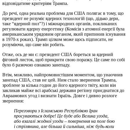
відповідатиме критеріям Трампа.
До речі, одна реальна проблема для США полягає в тому, що
президент не розуміє ядерних технологій (що, дідько дери,
таке “ядерний пил”?) і міжнародних органів, покликаних
регулювати ядерну енергетику (Комісія з атомної енергії була
американським урядовим органом, який припинив існування
в 1970-х роках). Трамп цілком може щось підписати, не
розуміючи, що саме він робить.
Отже, ось де ми є: президент США бореться за ядерний
фіговий листок, щоб прикрити свою поразку. Це саме по собі
було б разючою ознакою занепаду.
Втім, можливо, найпромовистішим моментом, що унаочнив
занепад США, став не цей. Ним стало звернення Трампа,
зроблене за кілька годин до його ядерного твіту, коли він
закликав майже всі арабські держави регіону приєднатися до
Авраамових угод і визнати Ізраїль. Довге і дивно розлоге
звернення:
Переговори з Ісламською Республікою Іран
просуваються добре! Це буде або Велика угода,
або взагалі жодної угоди – повернення на поле бою
і стрілянина, але більша й сильніша, ніж будь-коли