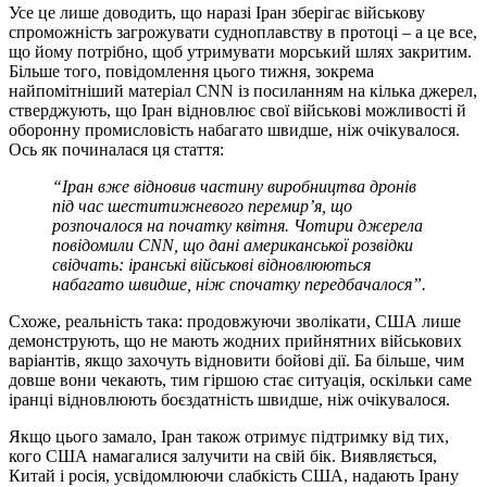
Усе це лише доводить, що наразі Іран зберігає військову
спроможність загрожувати судноплавству в протоці – а це все,
що йому потрібно, щоб утримувати морський шлях закритим.
Більше того, повідомлення цього тижня, зокрема
найпомітніший матеріал CNN із посиланням на кілька джерел,
стверджують, що Іран відновлює свої військові можливості й
оборонну промисловість набагато швидше, ніж очікувалося.
Ось як починалася ця стаття:
“Іран вже відновив частину виробництва дронів
під час шеститижневого перемир’я, що
розпочалося на початку квітня. Чотири джерела
повідомили CNN, що дані американської розвідки
свідчать: іранські військові відновлюються
набагато швидше, ніж спочатку передбачалося”.
Схоже, реальність така: продовжуючи зволікати, США лише
демонструють, що не мають жодних прийнятних військових
варіантів, якщо захочуть відновити бойові дії. Ба більше, чим
довше вони чекають, тим гіршою стає ситуація, оскільки саме
іранці відновлюють боєздатність швидше, ніж очікувалося.
Якщо цього замало, Іран також отримує підтримку від тих,
кого США намагалися залучити на свій бік. Виявляється,
Китай і росія, усвідомлюючи слабкість США, надають Ірану