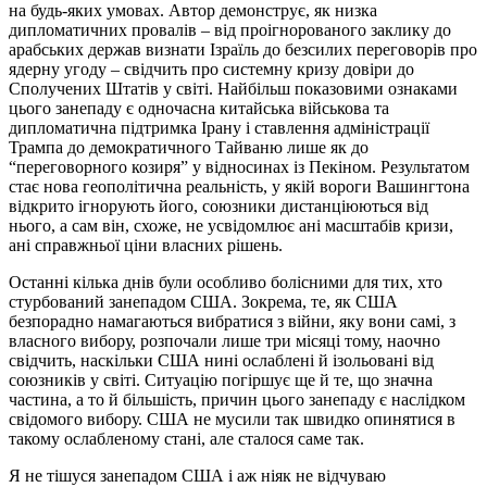
на будь-яких умовах. Автор демонструє, як низка
дипломатичних провалів – від проігнорованого заклику до
арабських держав визнати Ізраїль до безсилих переговорів про
ядерну угоду – свідчить про системну кризу довіри до
Сполучених Штатів у світі. Найбільш показовими ознаками
цього занепаду є одночасна китайська військова та
дипломатична підтримка Ірану і ставлення адміністрації
Трампа до демократичного Тайваню лише як до
“переговорного козиря” у відносинах із Пекіном. Результатом
стає нова геополітична реальність, у якій вороги Вашингтона
відкрито ігнорують його, союзники дистанціюються від
нього, а сам він, схоже, не усвідомлює ані масштабів кризи,
ані справжньої ціни власних рішень.
Останні кілька днів були особливо болісними для тих, хто
стурбований занепадом США. Зокрема, те, як США
безпорадно намагаються вибратися з війни, яку вони самі, з
власного вибору, розпочали лише три місяці тому, наочно
свідчить, наскільки США нині ослаблені й ізольовані від
союзників у світі. Ситуацію погіршує ще й те, що значна
частина, а то й більшість, причин цього занепаду є наслідком
свідомого вибору. США не мусили так швидко опинятися в
такому ослабленому стані, але сталося саме так.
Я не тішуся занепадом США і аж ніяк не відчуваю