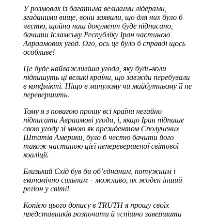
У розмовах із багатьма великими лідерами,
згаданими вище, вони заявили, що для них було б
честю, щойно наш документ буде підписано,
бачити Ісламську Республіку Іран частиною
Авраамових угод. Ого, ось це було б справді щось
особливе!
Це буде найважливіша угода, яку будь-коли
підпишуть ці великі країни, що завжди перебували
в конфлікті. Ніщо в минулому чи майбутньому її не
перевершить.
Тому я з повагою прошу всі країни негайно
підписати Авраамові угоди, і, якщо Іран підпише
свою угоду зі мною як президентом Сполучених
Штатів Америки, було б честю бачити його
також частиною цієї неперевершеної світової
коаліції.
Близький Схід був би об’єднаним, потужним і
економічно сильним – можливо, як жоден інший
регіон у світі!
Копією цього допису в TRUTH я прошу своїх
представників розпочати й успішно завершити