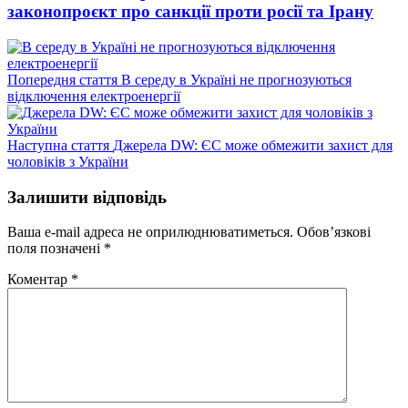
законопроєкт про санкції проти росії та Ірану
Попередній
Попередня стаття
В середу в Україні не прогнозуються
запис:
відключення електроенергії
Наступний
Наступна стаття
Джерела DW: ЄС може обмежити захист для
запис:
чоловіків з України
Залишити відповідь
Ваша e-mail адреса не оприлюднюватиметься.
Обов’язкові
поля позначені
*
Коментар
*