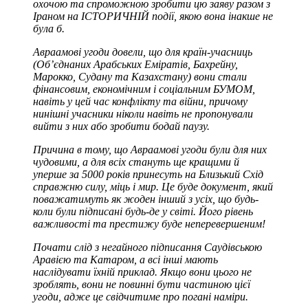
охочою та спроможною зробити цю заяву разом з
Іраном на ІСТОРИЧНІЙ події, якою вона інакше не
була б.
Авраамові угоди довели, що для країн-учасниць
(Об’єднаних Арабських Еміратів, Бахрейну,
Марокко, Судану та Казахстану) вони стали
фінансовим, економічним і соціальним БУМОМ,
навіть у цей час конфлікту та війни, причому
нинішні учасники ніколи навіть не пропонували
вийти з них або зробити бодай паузу.
Причина в тому, що Авраамові угоди були для них
чудовими, а для всіх стануть ще кращими й
уперше за 5000 років принесуть на Близький Схід
справжню силу, міць і мир. Це буде документ, який
поважатимуть як жоден інший з усіх, що будь-
коли були підписані будь-де у світі. Його рівень
важливості та престижу буде неперевершеним!
Почати слід з негайного підписання Саудівською
Аравією та Катаром, а всі інші мають
наслідувати їхній приклад. Якщо вони цього не
зроблять, вони не повинні бути частиною цієї
угоди, адже це свідчитиме про погані наміри.