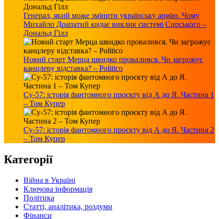
Генерал, який може змінити українську армію. Чому
Михайло Драпатий кидає виклик системі Сирського –
Дональд Гілл
Новий старт Мерца швидко провалився. Чи загрожує
канцлеру відставка? – Politico
Су-57: історія фантомного проєкту від А до Я. Частина 1
– Том Купер
Су-57: історія фантомного проєкту від А до Я. Частина 2
– Том Купер
Категорії
Війна в Україні
Ключова інформація
Політика
Статті, аналітика, роздуми
Фінанси