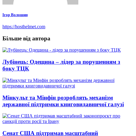
Ігор Волошин
https://hosthelmet.com
Більше від автора
Лубінець: Одещина – лідер за порушенням з
боку ТЦК
Мінкульт та Мінфін розроблять механізм
державної підтримки книговидавничої галузі
Сенат США підтримав масштабний