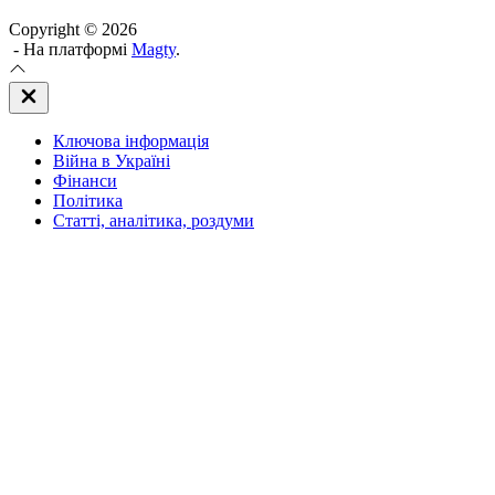
Copyright © 2026
- На платформі
Magty
.
Закрити
Off
Canvas
Ключова інформація
(поза
полотном)
Війна в Україні
Фінанси
Політика
Статті, аналітика, роздуми