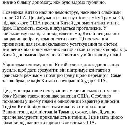
значно більшу допомогу, ніж було відомо публічно.
Поведінка Китаю наочно демонструє, наскільки слабкими
стали США. Це відбувається одразу після саміту Трампа–Сі,
під час якого США просили Китай допомогти тиснути на
Іран. Натомість, схоже, відбувається протилежне. У
військовому плані, за повідомленнями, Китай нещодавно
направив до Ірану компоненти ракет. Ці постачання
призначені для заміни складного устаткування та систем,
знищених або пошкоджених на початкових етапах конфлікту.
Китай допомагає Ірану посилюватися у військовому плані.
У дипломатичному плані Китай, схоже, докладає значних
зусиль, щоб дати зрозуміти: він підтримує контакти з
іранським режимом і позицію Ірану щодо перемир’я. Саме
такою була реакція Китаю на вчорашній удар США.
Це демонстративне нехтування американською потугою з
боку Китаю також провіщає занепад США. Особливо
показовим у цьому плані є однобічний характер відносин.
Тоді як Китай відмовляється виконувати прохання
Вашингтона, адміністрація Трампа, схоже, відчайдушно
прагне заслужити прихильність китайців. І це навіть ціною
відмови від давнього вірного союзника США.