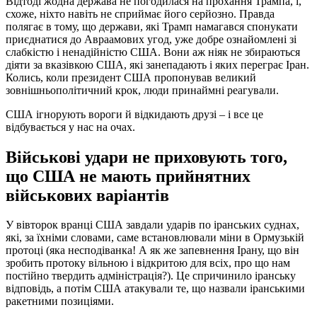
Відтоді жодна держава не погодилася на прохання Трампа, і,
схоже, ніхто навіть не сприймає його серйозно. Правда
полягає в тому, що держави, які Трамп намагався спонукати
приєднатися до Авраамових угод, уже добре ознайомлені зі
слабкістю і ненадійністю США. Вони аж ніяк не збираються
діяти за вказівкою США, які занепадають і яких переграє Іран.
Колись, коли президент США пропонував великий
зовнішньополітичний крок, люди принаймні реагували.
США ігнорують вороги й відкидають друзі – і все це
відбувається у нас на очах.
Військові удари не приховують того,
що США не мають прийнятних
військових варіантів
У вівторок вранці США завдали ударів по іранських суднах,
які, за їхніми словами, саме встановлювали міни в Ормузькій
протоці (яка несподіванка! А як же запевнення Ірану, що він
зробить протоку вільною і відкритою для всіх, про що нам
постійно твердить адміністрація?). Це спричинило іранську
відповідь, а потім США атакували те, що назвали іранськими
ракетними позиціями.