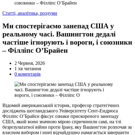
союзники – Філліпс О’Брайен
Категорії
Статті, аналітика, роздуми
Ми спостерігаємо занепад США у
реальному часі. Вашингтон дедалі
частіше ігнорують і вороги, і союзники
– Філліпс О’Брайен
2 Червня, 2026
Орієнтовний
1 хв читання
час
0 коментарів
читання
Відомий американський історик, професор стратегічних
досліджень шотландського Університету Сент-Ендрюса
Філліпс О’Брайєн фіксує ознаки прискореного занепаду
США, який вони значною мірою спричинили самі, на тлі
безрезультатної війни проти Ірану, яку Вашингтон розпочав за
власним вибором і нині відчайдушно намагається завершити