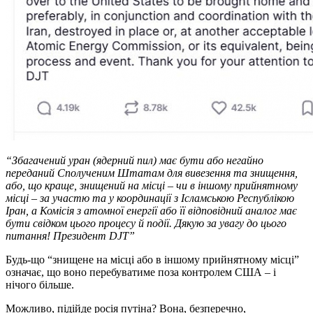
“Збагачений уран (ядерний пил) має бути або негайно
переданий Сполученим Штатам для вивезення та знищення,
або, що краще, знищений на місці – чи в іншому прийнятному
місці – за участю та у координації з Ісламською Республікою
Іран, а Комісія з атомної енергії або її відповідний аналог має
бути свідком цього процесу й події. Дякую за увагу до цього
питання! Президент DJT”
Будь-що “знищене на місці або в іншому прийнятному місці”
означає, що воно перебуватиме поза контролем США – і
нічого більше.
Можливо, підійде росія путіна? Вона, безперечно,