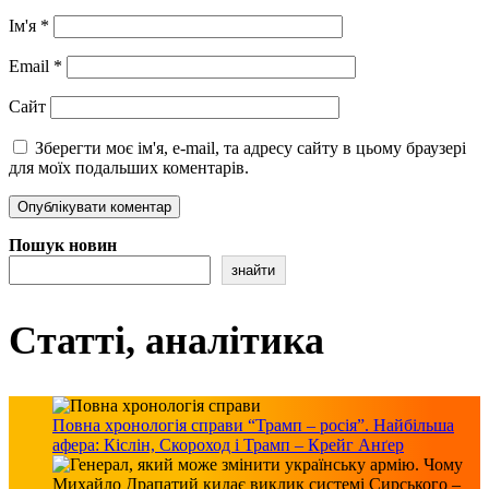
Ім'я
*
Email
*
Сайт
Зберегти моє ім'я, e-mail, та адресу сайту в цьому браузері
для моїх подальших коментарів.
Пошук новин
знайти
Статті, аналітика
Повна хронологія справи “Трамп – росія”. Найбільша
афера: Кіслін, Скороход і Трамп – Крейг Анґер