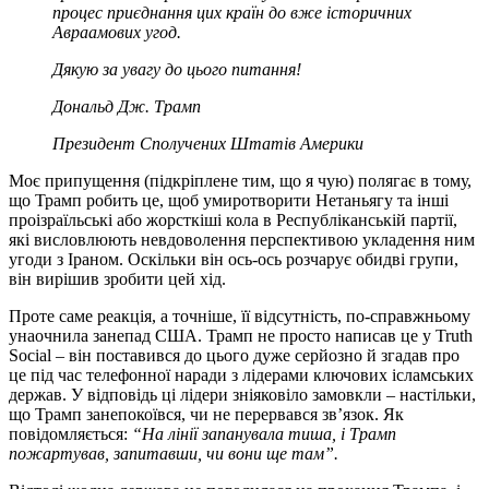
процес приєднання цих країн до вже історичних
Авраамових угод.
Дякую за увагу до цього питання!
Дональд Дж. Трамп
Президент Сполучених Штатів Америки
Моє припущення (підкріплене тим, що я чую) полягає в тому,
що Трамп робить це, щоб умиротворити Нетаньягу та інші
проізраїльські або жорсткіші кола в Республіканській партії,
які висловлюють невдоволення перспективою укладення ним
угоди з Іраном. Оскільки він ось-ось розчарує обидві групи,
він вирішив зробити цей хід.
Проте саме реакція, а точніше, її відсутність, по-справжньому
унаочнила занепад США. Трамп не просто написав це у Truth
Social – він поставився до цього дуже серйозно й згадав про
це під час телефонної наради з лідерами ключових ісламських
держав. У відповідь ці лідери зніяковіло замовкли – настільки,
що Трамп занепокоївся, чи не перервався зв’язок. Як
повідомляється:
“На лінії запанувала тиша, і Трамп
пожартував, запитавши, чи вони ще там”.