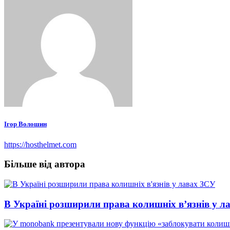
Ігор Волошин
https://hosthelmet.com
Більше від автора
В Україні розширили права колишніх в’язнів у л