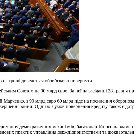
ва – гроші доведеться обов’язково повернути.
йським Союзом на 90 млрд євро. За неї на засіданні 28 травня пр
ій Марченко, з 90 млрд євро 60 млрд піде на посилення обороноз
авершення війни. Однією з умов повернення кредиту також є дот
тримання демократичних механізмів, багатопартійного парламент
едових практик управління держпідприємствами та щоквартальна