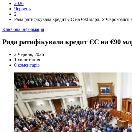
2026
Червень
2
Рада ратифікувала кредит ЄС на €90 млрд. У Єврокомісії 
Категорії
Ключова інформація
Рада ратифікувала кредит ЄС на €90 млр
2 Червня, 2026
Орієнтовний
1 хв читання
час
0 коментарів
читання