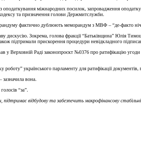
г з оподаткування міжнародних посилок, запровадження оподатк
 кодексу та призначення голови Держмитслужби.
рандуму фактично дублюють меморандум з МВФ – “де-факто нічо
аву дискусію. Зокрема, голова фракції “Батьківщина” Юлія Тимо
також підтримали прискорення процедури невідкладного підписа
вав у Верховній Раді законопроєкт №0376 про ратифікацію угод
у роботу” українського парламенту для ратифікації документів,
– зазначила вона.
 голосів “за”.
 підтримає відбудову та забезпечить макрофінансову стабільніст