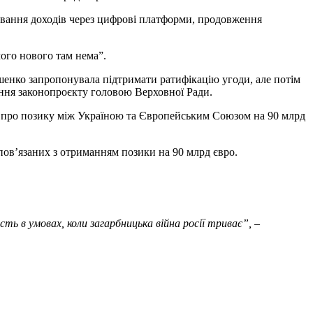
ування доходів через цифрові платформи, продовження
го нового там нема”.
шенко запропонувала підтримати ратифікацію угоди, але потім
ння законопроєкту головою Верховної Ради.
и про позику між Україною та Європейським Союзом на 90 млрд
 пов’язаних з отриманням позики на 90 млрд євро.
ь в умовах, коли загарбницька війна росії триває”, –