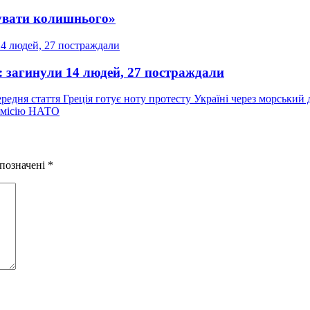
увати колишнього»
: загинули 14 людей, 27 постраждали
Попередній
редня стаття
Греція готує ноту протесту Україні через морський
запис:
з місію НАТО
 позначені
*