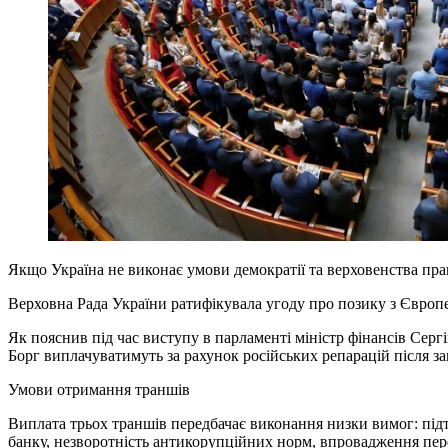
Якщо Україна не виконає умови демократії та верховенства пра
Верховна Рада України ратифікувала угоду про позику з Європе
Як пояснив під час виступу в парламенті міністр фінансів Серг
Борг виплачуватимуть за рахунок російських репарацій після з
Умови отримання траншів
Виплата трьох траншів передбачає виконання низки вимог: під
банку, незворотність антикорупційних норм, впровадження пер