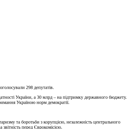
оголосували 298 депутатів.
датності України, а 30 млрд – на підтримку державного бюджету.
римання Україною норм демократії.
аризму та боротьби з корупцією, незалежність центрального
 звітність перед Єврокомісією.