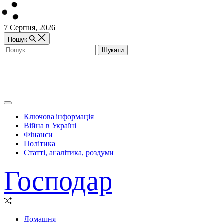
Перейти
7 Серпня, 2026
до
Пошук
вмісту
Пошук:
Off
Canvas
Ключова інформація
(поза
Війна в Україні
полотном)
Фінанси
Політика
Статті, аналітика, роздуми
Господар
Випадкова
стаття
Домашня