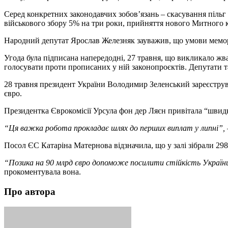
Серед конкретних законодавчих зобов’язань – скасування піль
військового збору 5% на три роки, прийняття нового Митного
Народний депутат Ярослав Железняк зауважив, що умови мемо
Угода була підписана напередодні, 27 травня, що викликало жв
голосувати проти прописаних у ній законопроєктів. Депутати 
28 травня президент України Володимир Зеленський зареєстру
євро.
Президентка Єврокомісії Урсула фон дер Ляєн привітала “швидк
“Ця важка робота прокладає шлях до перших виплат у липні”,
Посол ЄС Катаріна Матернова відзначила, що у залі зібрали 298
“Позика на 90 млрд євро допоможе посилити стійкість України,
прокоментувала вона.
Про автора