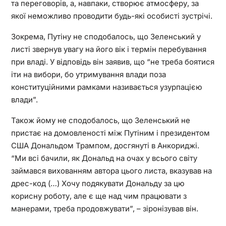
та переговорів, а, навпаки, створює атмосферу, за
якої неможливо проводити будь-які особисті зустрічі.
Зокрема, Путіну не сподобалось, що Зеленський у
листі звернув увагу на його вік і термін перебування
при владі. У відповідь він заявив, що “не треба боятися
іти на вибори, бо утримування влади поза
конституційними рамками називається узурпацією
влади”.
Також йому не сподобалось, що Зеленський не
пристає на домовленості між Путіним і президентом
США Дональдом Трампом, досгянуті в Анкориджі.
“Ми всі бачили, як Дональд на очах у всього світу
займався вихованням автора цього листа, вказував на
дрес-код (…) Хочу подякувати Дональду за цю
корисну роботу, але є ще над чим працювати з
манерами, треба продовжувати”, – зіронізував він.