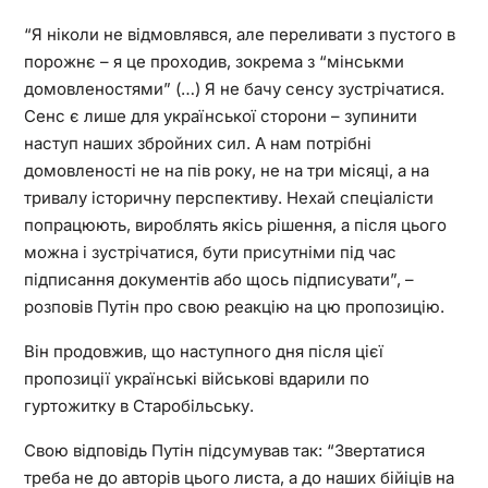
“Я ніколи не відмовлявся, але переливати з пустого в
порожнє – я це проходив, зокрема з “мінськми
домовленостями” (…) Я не бачу сенсу зустрічатися.
Сенс є лише для української сторони – зупинити
наступ наших збройних сил. А нам потрібні
домовленості не на пів року, не на три місяці, а на
тривалу історичну перспективу. Нехай спеціалісти
попрацюють, вироблять якісь рішення, а після цього
можна і зустрічатися, бути присутніми під час
підписання документів або щось підписувати”, –
розповів Путін про свою реакцію на цю пропозицію.
Він продовжив, що наступного дня після цієї
пропозиції українські військові вдарили по
гуртожитку в Старобільську.
Свою відповідь Путін підсумував так: “Звертатися
треба не до авторів цього листа, а до наших бійіців на