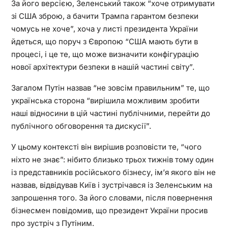
За його версією, Зеленський також “хоче отримувати
зі США зброю, а бачити Трампа гарантом безпеки
чомусь не хоче”, хоча у листі президента України
йдеться, що поруч з Європою “США мають бути в
процесі, і це те, що може визначити конфігурацію
нової архітектури безпеки в нашій частині світу”.
Загалом Путін назвав “не зовсім правильним” те, що
українська сторона “вирішила можливим зробити
наші відносини в цій частині публічними, перейти до
публічного обговорення та дискусії”.
У цьому контексті він вирішив розповісти те, “чого
ніхто не знає”: нібито близько трьох тижнів тому один
із представників російського бізнесу, ім’я якого він не
назвав, відвідував Київ і зустрічався із Зеленським на
запрошення того. За його словами, після повернення
бізнесмен повідомив, що президент України просив
про зустріч з Путіним.