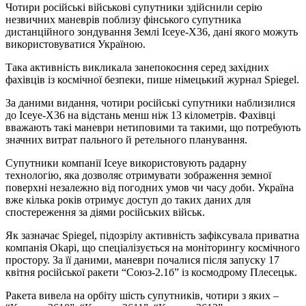
Чотири російські військові супутники здійснили серію
незвичних маневрів поблизу фінського супутника
дистанційного зондування Землі Iceye-X36, дані якого можуть
використовуватися Україною.
Така активність викликала занепокоєння серед західних
фахівців із космічної безпеки, пише німецький журнал Spiegel.
За даними видання, чотири російські супутники наблизилися
до Iceye-X36 на відстань менш ніж 13 кілометрів. Фахівці
вважають такі маневри нетиповими та такими, що потребують
значних витрат пального й ретельного планування.
Супутники компанії Iceye використовують радарну
технологію, яка дозволяє отримувати зображення земної
поверхні незалежно від погодних умов чи часу доби. Україна
вже кілька років отримує доступ до таких даних для
спостереження за діями російських військ.
Як зазначає Spiegel, підозрілу активність зафіксувала приватна
компанія Okapi, що спеціалізується на моніторингу космічного
простору. За її даними, маневри почалися після запуску 17
квітня російської ракети “Союз-2.1б” із космодрому Плесецьк.
Ракета вивела на орбіту шість супутників, чотири з яких –