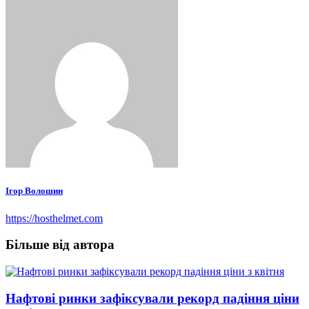
Ігор Волошин
https://hosthelmet.com
Більше від автора
Нафтові ринки зафіксували рекорд падіння ціни