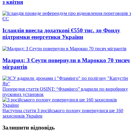
з квітня
Ісландія внесла додаткові €550 тис. до Фонду
підтримки енергетики України
Мадрид: З Сеути повернули в Марокко 70 тисяч
мігрантів
Попередній
Попередня стаття
OSINT: “Фламінго” вдарили по виробнику
запис:
пускових установок
Наступний
Наступна стаття
З російського полону повернулися ще 160
запис:
захисників України
Залишити відповідь