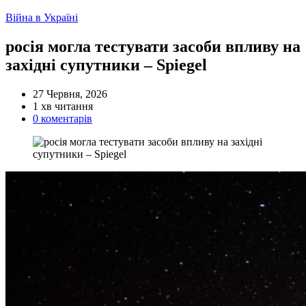
Категорії
Війна в Україні
росія могла тестувати засоби впливу на
західні супутники – Spiegel
27 Червня, 2026
Орієнтовний
1 хв читання
час
0 коментарів
читання