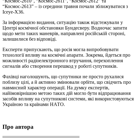
“Космос-2610”, “Космос-2611”, “Космос-2612” та
“Космос-2613” – із середини травня почали зближуватися з
Iceye-X36.
За інформацією видання, ситуацію також відстежували у
Центрі космічної обстановки Бундесверу. Водночас запити
щодо мети таких маневрів, направлені російській стороні,
залишилися без відповіді.
Експерти припускають, що росія могла випробовувати
технології впливу на космічні апарати. Зокрема, йдеться про
можливості радіоелектронного втручання, перехоплення
сигналів або створення перешкод у роботі супутників.
Фахівці наголошують, що супутники не просто рухалися
поблизу цілі, а й активно змінювали орбіти, що свідчить про
навмисний характер операції. На думку експертів,
найімовірнішою метою таких дій могло бути відпрацювання
засобів впливу на супутникові системи, які використовуються
Україною та країнами НАТО.
Про автора