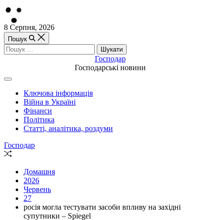
Перейти
8 Серпня, 2026
до
Пошук
вмісту
Пошук:
Господар
Господарські новини
Off
Canvas
Ключова інформація
(поза
Війна в Україні
полотном)
Фінанси
Політика
Статті, аналітика, роздуми
Господар
Випадкова
стаття
Домашня
2026
Червень
27
росія могла тестувати засоби впливу на західні
супутники – Spiegel