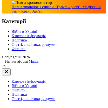
Повна хронологія справи “Трамп – росія”. Мафіозний
рай – Крейг Анґер
Категорії
Війна в Україні
Ключова інформація
Політика
Статті, аналітика, роздуми
Фінанси
Copyright © 2026
- На платформі
Magty
.
Закрити
Off
Canvas
Ключова інформація
(поза
полотном)
Війна в Україні
Фінанси
Політика
Статті, аналітика, роздуми