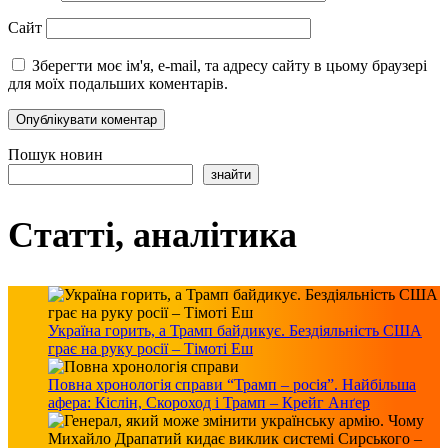
Сайт
Зберегти моє ім'я, e-mail, та адресу сайту в цьому браузері
для моїх подальших коментарів.
Пошук новин
знайти
Статті, аналітика
Україна горить, а Трамп байдикує. Бездіяльність США
грає на руку росії – Тімоті Еш
Повна хронологія справи “Трамп – росія”. Найбільша
афера: Кіслін, Скороход і Трамп – Крейг Анґер