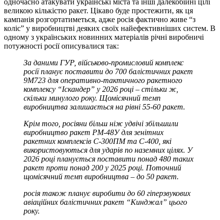
одночасно атакувати українські міста та інші далекобійні цілі
великою кількістю ракет. Цікаво буде простежити, як ця
кампанія розгортатиметься, адже росія фактично живе “з
коліс” у виробництві деяких своїх найефективніших систем. В
одному з українських новинних матеріалів річні виробничі
потужності росії описувалися так:
За даними ГУР, військово-промисловий комплекс
росії планує поставити до 700 балістичних ракет
9М723 для оперативно-тактичного ракетного
комплексу “Іскандер” у 2026 році – стільки ж,
скільки минулого року. Щомісячний темп
виробництва залишається на рівні 55-60 ракет.
Крім того, росіяни більш ніж удвічі збільшили
виробництво ракет РМ-48У для зенітних
ракетних комплексів С-300ПМ та С-400, які
використовуються для ударів по наземних цілях. У
2026 році планується поставити понад 480 таких
ракет проти понад 200 у 2025 році. Поточний
щомісячний темп виробництва – до 50 ракет.
росія також планує виробити до 60 гіперзвукових
авіаційних балістичних ракет “Кинджал” цього
року.