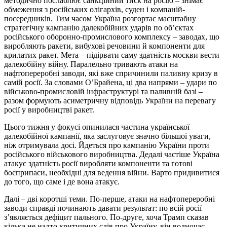
методично послаблює санкційний тиск на росію – знімає
обмеження з російських олігархів, суден і компаній-
посередників. Тим часом Україна розгортає масштабну
стратегічну кампанію далекобійних ударів по об’єктах
російського оборонно-промислового комплексу – заводах, що
виробляють ракети, вибухові речовини й компоненти для
крилатих ракет. Мета – підірвати саму здатність москви вести
далекобійну війну. Паралельно тривають атаки на
нафтопереробні заводи, які вже спричинили паливну кризу в
самій росії. За словами О’Брайена, ці два напрями – удари по
військово-промисловій інфраструктурі та паливній базі –
разом формують асиметричну відповідь України на перевагу
росії у виробництві ракет.
Цього тижня у фокусі опинилася частина української
далекобійної кампанії, яка заслуговує значно більшої уваги,
ніж отримувала досі. Йдеться про кампанію України проти
російського військового виробництва. Дедалі частіше Україна
атакує здатність росії виробляти компоненти та готові
боєприпаси, необхідні для ведення війни. Варто придивитися
до того, що саме і де вона атакує.
Далі – дві коротші теми. По-перше, атаки на нафтопереробні
заводи справді починають давати результат: по всій росії
з’являється дефіцит пального. По-друге, хоча Трамп сказав
кілька не надто критичних слів про Україну, він водночас