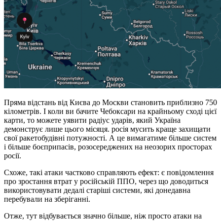
Пряма відстань від Києва до Москви становить приблизно 750
кілометрів. І коли ви бачите Чебоксари на крайньому сході цієї
карти, то можете уявити радіус ударів, який Україна
демонструє лише цього місяця. росія мусить краще захищати
свої ракетобудівні потужності. А це вимагатиме більше систем
і більше боєприпасів, розосереджених на неозорих просторах
росії.
Схоже, такі атаки частково справляють ефект: є повідомлення
про зростання втрат у російській ППО, через що доводиться
використовувати дедалі старіші системи, які донедавна
перебували на зберіганні.
Отже, тут відбувається значно більше, ніж просто атаки на