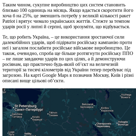
Таким чином, сукупне виробництво цих систем становить
близько 100 одиниць на місяць. Якщо вдасться скоротити його
хоча б на 25%, це зменшить потребу у великій кількості ракет
Patriot і врятує чимало українських життів. Стежте за темпом
ударів росії у липні й серпні, щоб зрозуміти, що відбувається.
Те, що робить Україна, – це використання зростаючої сили
далекобійних ударів, щоб підірвати російську кампанію проти
неї і загалом послабити російське військове виробництво. Це
також, очевидно, спроба ще більше розтягнути російську ППО
– не лише завдаючи ударів по цих цілях, а й демонструючи
росіянам, що практично будь-який об’єкт на величезній
території за тисячі кілометрів від України тепер перебуває під
загрозою. На карті Google Maps я позначив Москву, Київ і різні
описані вище цільові об’єкти.