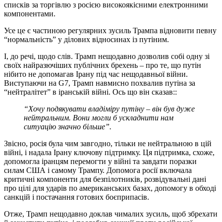
списків за торгівлю з росією високоякісними електронними
компонентами.
Усе це є частиною регулярних зусиль Трампа відновити певну
“нормальність” у ділових відносинах із путіним.
І, до речі, щодо слів. Трамп нещодавно дозволив собі одну зі
своїх найразючіших публічних брехень – про те, що путін
нібито не допомагав Ірану під час нещодавньої війни.
Виступаючи на G7, Трамп навмисно похвалив путіна за
“нейтралітет” в іранській війні. Ось що він сказав::
“Хочу подякувати владіміру путіну – він був дуже
нейтральним. Вони могли б ускладнити нам
ситуацію значно більше”.
Звісно, росія була чим завгодно, тільки не нейтральною в цій
війні, і надала Ірану ключову підтримку. Ця підтримка, схоже,
допомогла іранцям перемогти у війні та завдати поразки
силам США і самому Трампу. Допомога росії включала
критичні компоненти для безпілотників, розвідувальні дані
про цілі для ударів по американських базах, допомогу в обході
санкцій і постачання готових боєприпасів.
Отже, Трамп нещодавно доклав чималих зусиль, щоб збрехати