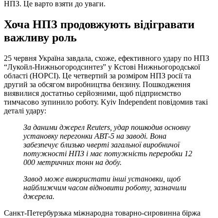
НПЗ. Це варто взяти до уваги.
Хоча НПЗ продовжують відігравати
важливу роль
25 червня Україна завдала, схоже, ефективного удару по НПЗ
“Лукойл-Нижньогородсинтез” у Кстові Нижньогородської
області (НОРСІ). Це четвертий за розміром НПЗ росії та
другий за обсягом виробництва бензину. Пошкодження
виявилися достатньо серйозними, щоб підприємство
тимчасово зупинило роботу. Kyiv Independent повідомив такі
деталі удару:
За даними джерел Reuters, удар пошкодив основну
установку перегонки АВТ-5 на заводі. Вона
забезпечує близько чверті загальної виробничої
потужності НПЗ і має потужність переробки 12
000 метричних тонн на добу.
Завод може використати інші установки, щоб
найближчим часом відновити роботу, зазначили
джерела.
Санкт-Петербурзька міжнародна товарно-сировинна біржа