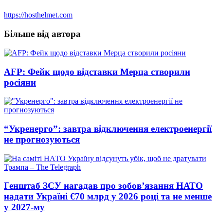
https://hosthelmet.com
Більше від автора
AFP: Фейк щодо відставки Мерца створили
росіяни
“Укренерго”: завтра відключення електроенергії
не прогнозуються
Генштаб ЗСУ нагадав про зобов’язання НАТО
надати Україні €70 млрд у 2026 році та не менше
у 2027-му