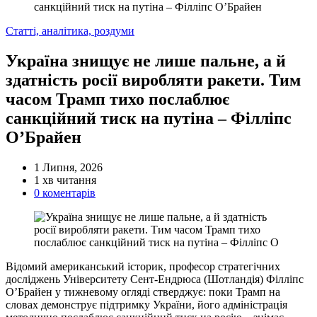
санкційний тиск на путіна – Філліпс О’Брайен
Категорії
Статті, аналітика, роздуми
Україна знищує не лише пальне, а й
здатність росії виробляти ракети. Тим
часом Трамп тихо послаблює
санкційний тиск на путіна – Філліпс
О’Брайен
1 Липня, 2026
Орієнтовний
1 хв читання
час
0 коментарів
читання
Відомий американський історик, професор стратегічних
досліджень Університету Сент-Ендрюса (Шотландія) Філліпс
О’Брайен у тижневому огляді стверджує: поки Трамп на
словах демонструє підтримку України, його адміністрація