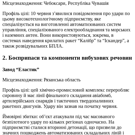
Місцезнаходження: Чебоксари, Республіка Чувашія
Профіль цілі: 10 червня з’явилися повідомлення про удари по
цьому високотехнологічному підприємству, яке
спеціалізується на виготовленні автоматизованих систем
управління, спеціалізованого електрообладнання та морських
і наземних антен. Вони використовуються, зокрема, в
системах наведення крилатих ракет “Калібр” та “Іскандер”, а
також розвідувальних БПЛА.
2. Боєприпаси та компоненти вибухових речовин
Завод “Еластик”
Місцезнаходження: Рязанська область
Профіль цілі: цей хімічно-промисловий комплекс переробляє
сировину й має лінії фінального складання авіабомб,
артилерійських снарядів і тактичних твердопаливних
ракетних двигунів. Удару він зазнав на початку червня.
Ймовірні збитки: об’єкт атакували під час масованого
безпілотного удару по кількох регіонах одночасно. На
підприємстві сталися вторинні детонації, що призвели до
значних пошкоджень автоматизованих складальних ліній і