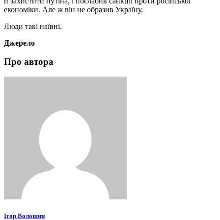
й захистити путіна, і послабив санкції проти російської
економіки. Але ж він не образив Україну.
Люди такі наївні.
Джерело
Про автора
Ігор Волошин