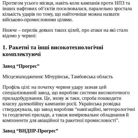
Протягом усього місяця, навіть коли кампанія проти НПЗ та
інших нафтових об’єктів посилювалася, паралельно зростала
кількість ударів по тому, що найточніше можна назвати
військово-промисловими цілями.
Нижче – перелік деяких таких цілей, про атаки на які стало
відомо у червні:
1. Ракетні та інші високотехнологічні
комплектуючі
Завод “Прогрес”
Місцезнаходження: Мічурінськ, Тамбовська область
Профіль цілі: на початку червня удару зазнав цей
спеціалізований завод, що виробляє системи високоточного
приладобудування. Це, знову ж таки, спроба пошкодити
власну далекобійну кампанію росії. Українська розвідка
стверджувала, що завод виробляв “навігаційні, метеорологічні
та геодезичні прилади, а також вимірювальне обладнання й
компоненти для авіаційної та ракетної промисловості”.
Завод “ВНДІІР-Прогрес”