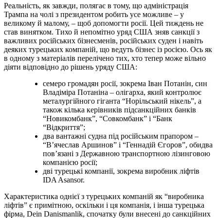
Реальність, як завжди, полягає в тому, що адміністрація
Трампа на чолі з президентом робить усе можливе – у
великому й малому, – щоб допомогти росії. Цей тиждень не
став винятком. Тихо й непомітно уряд США зняв санкції з
важливих російських бізнесменів, російських суден і навіть
деяких турецьких компаній, що ведуть бізнес із росією. Ось як
в одному з матеріалів перелічено тих, хто тепер може вільно
діяти відповідно до рішень уряду США:
семеро громадян росії, зокрема Іван Потанін, син
Владіміра Потаніна – олігарха, який контролює
металургійного гіганта “Норільський нікель”, а
також кілька керівників підсанкційних банків
“Новикомбанк”, “Совкомбанк” і “Банк
“Відкриття”;
два вантажні судна під російським прапором –
“В’ячеслав Аршинов” і “Геннадій Єгоров”, обидва
пов’язані з Державною транспортною лізинговою
компанією росії;
дві турецькі компанії, зокрема виробник ліфтів
IDA Asansor.
Характеристика однієї з турецьких компаній як “виробника
ліфтів” є примітною, оскільки і ця компанія, і інша турецька
фірма, Dein Danismanlik, спочатку були внесені до санкційних