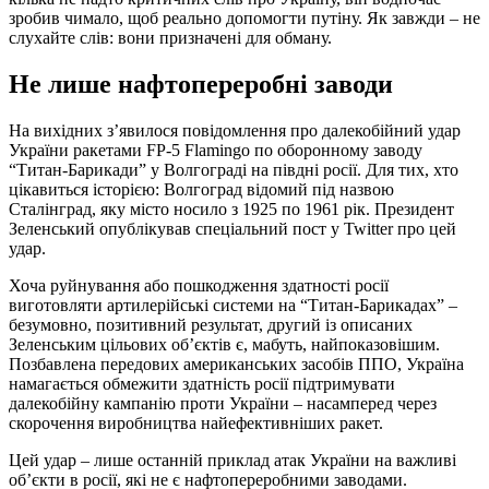
зробив чимало, щоб реально допомогти путіну. Як завжди – не
слухайте слів: вони призначені для обману.
Не лише нафтопереробні заводи
На вихідних з’явилося повідомлення про далекобійний удар
України ракетами FP-5 Flamingo по оборонному заводу
“Титан-Барикади” у Волгограді на півдні росії. Для тих, хто
цікавиться історією: Волгоград відомий під назвою
Сталінград, яку місто носило з 1925 по 1961 рік. Президент
Зеленський опублікував спеціальний пост у Twitter про цей
удар.
Хоча руйнування або пошкодження здатності росії
виготовляти артилерійські системи на “Титан-Барикадах” –
безумовно, позитивний результат, другий із описаних
Зеленським цільових об’єктів є, мабуть, найпоказовішим.
Позбавлена передових американських засобів ППО, Україна
намагається обмежити здатність росії підтримувати
далекобійну кампанію проти України – насамперед через
скорочення виробництва найефективніших ракет.
Цей удар – лише останній приклад атак України на важливі
об’єкти в росії, які не є нафтопереробними заводами.