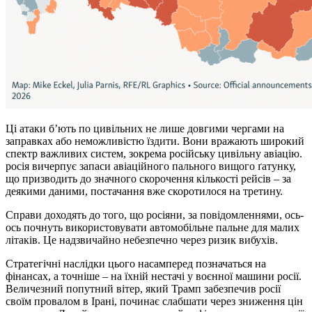
Ці атаки б’ють по цивільних не лише довгими чергами на
заправках або неможливістю їздити. Вони вражають широкий
спектр важливих систем, зокрема російську цивільну авіацію.
росія вичерпує запаси авіаційного пального вищого ґатунку,
що призводить до значного скорочення кількості рейсів – за
деякими даними, постачання вже скоротилося на третину.
Справи доходять до того, що росіяни, за повідомленнями, ось-
ось почнуть використовувати автомобільне пальне для малих
літаків. Це надзвичайно небезпечно через ризик вибухів.
Стратегічні наслідки цього насамперед позначаться на
фінансах, а точніше – на їхній нестачі у воєнної машини росії.
Величезний попутний вітер, який Трамп забезпечив росії
своїм провалом в Ірані, починає слабшати через зниження цін