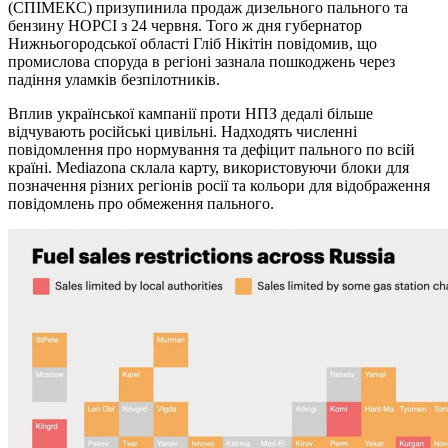
(СПІМЕКС) призупинила продаж дизельного пального та
бензину НОРСІ з 24 червня. Того ж дня губернатор
Нижньогородської області Гліб Нікітін повідомив, що
промислова споруда в регіоні зазнала пошкоджень через
падіння уламків безпілотників.
Вплив української кампанії проти НПЗ дедалі більше
відчувають російські цивільні. Надходять численні
повідомлення про нормування та дефіцит пального по всій
країні. Mediazona склала карту, використовуючи блоки для
позначення різних регіонів росії та кольори для відображення
повідомлень про обмеження пального.