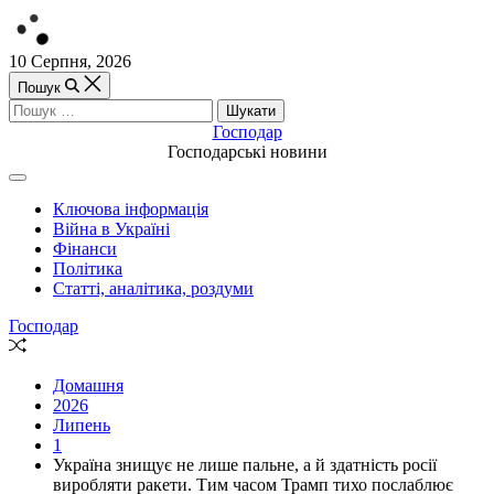
Перейти
10 Серпня, 2026
до
Пошук
вмісту
Пошук:
Господар
Господарські новини
Off
Canvas
Ключова інформація
(поза
Війна в Україні
полотном)
Фінанси
Політика
Статті, аналітика, роздуми
Господар
Випадкова
стаття
Домашня
2026
Липень
1
Україна знищує не лише пальне, а й здатність росії
виробляти ракети. Тим часом Трамп тихо послаблює