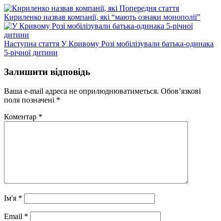
Попередній
Попередня стаття
запис:
Кириленко назвав компанії, які “мають ознаки монополії”
Наступний
Наступна стаття
У Кривому Розі мобілізували батька-одинака
запис:
5-річної дитини
Залишити відповідь
Ваша e-mail адреса не оприлюднюватиметься.
Обов’язкові
поля позначені
*
Коментар
*
Ім'я
*
Email
*