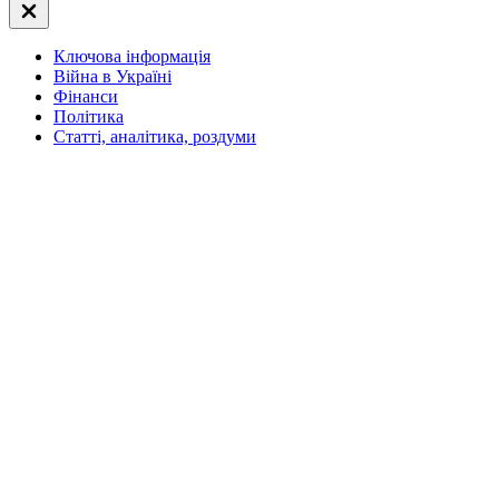
Закрити
Off
Canvas
Ключова інформація
(поза
полотном)
Війна в Україні
Фінанси
Політика
Статті, аналітика, роздуми