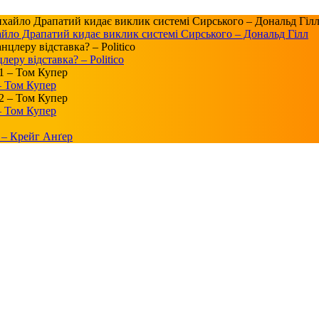
айло Драпатий кидає виклик системі Сирського – Дональд Гілл
ру відставка? – Politico
 – Том Купер
 – Том Купер
 – Крейг Анґер