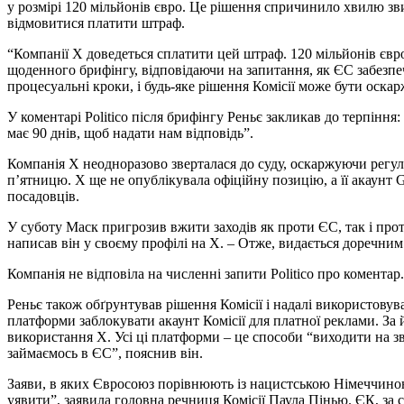
у розмірі 120 мільйонів євро. Це рішення спричинило хвилю зв
відмовитися платити штраф.
“Компанії X доведеться сплатити цей штраф. 120 мільйонів євро
щоденного брифінгу, відповідаючи на запитання, як ЄС забезпе
процесуальні кроки, і будь-яке рішення Комісії може бути оска
У коментарі Politico після брифінгу Реньє закликав до терпінн
має 90 днів, щоб надати нам відповідь”.
Компанія X неодноразово зверталася до суду, оскаржуючи регуля
п’ятницю. X ще не опублікувала офіційну позицію, а її акаунт 
посадовців.
У суботу Маск пригрозив вжити заходів як проти ЄС, так і про
написав він у своєму профілі на X. – Отже, видається доречним
Компанія не відповіла на численні запити Politico про коментар.
Реньє також обґрунтував рішення Комісії і надалі використову
платформи заблокувати акаунт Комісії для платної реклами. З
використання X. Усі ці платформи – це способи “виходити на з
займаємось в ЄС”, пояснив він.
Заяви, в яких Євросоюз порівнюють із нацистською Німеччиною,
уявити”, заявила головна речниця Комісії Паула Пінью. ЄК, за 