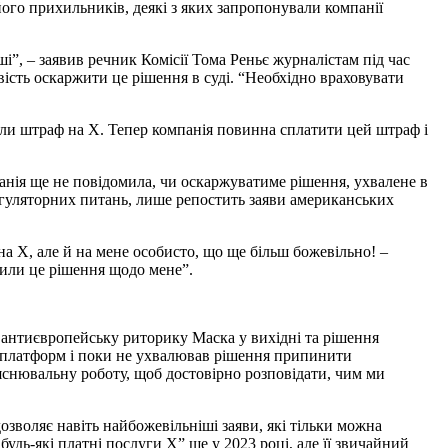
його прихильників, деякі з яких запропонували компанії
і”, – заявив речник Комісії Тома Реньє журналістам під час
ість оскаржити це рішення в суді. “Необхідно враховувати
лали штраф на X. Тепер компанія повинна сплатити цей штраф і
панія ще не повідомила, чи оскаржуватиме рішення, ухвалене в
 регуляторних питань, лише репостить заяви американських
а X, але й на мене особисто, що ще більш божевільно! –
алили це рішення щодо мене”.
у антиєвропейську риторику Маска у вихідні та рішення
х платформ і поки не ухвалював рішення припинити
яснювальну роботу, щоб достовірно розповідати, чим ми
зволяє навіть найбожевільніші заяви, які тільки можна
удь-які платні послуги X” ще у 2023 році, але її звичайний