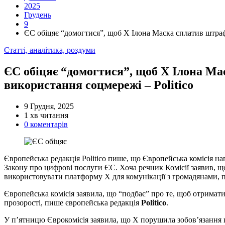
2025
Грудень
9
ЄС обіцяє “домогтися”, щоб X Ілона Маска сплатив штраф 
Категорії
Статті, аналітика, роздуми
ЄС обіцяє “домогтися”, щоб X Ілона Мас
використання соцмережі – Politico
9 Грудня, 2025
Орієнтовний
1 хв читання
час
0 коментарів
читання
Європейська редакція Politico пише, що Європейська комісія на
Закону про цифрові послуги ЄС. Хоча речник Комісії заявив, щ
використовувати платформу X для комунікації з громадянами, по
Європейська комісія заявила, що “подбає” про те, щоб отримати
прозорості, пише європейська редакція
Politico
.
У п’ятницю Єврокомісія заявила, що X порушила зобов’язання 