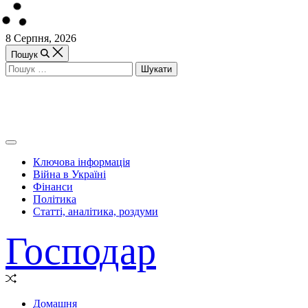
Перейти
8 Серпня, 2026
до
Пошук
вмісту
Пошук:
Off
Canvas
Ключова інформація
(поза
Війна в Україні
полотном)
Фінанси
Політика
Статті, аналітика, роздуми
Господар
Випадкова
стаття
Домашня