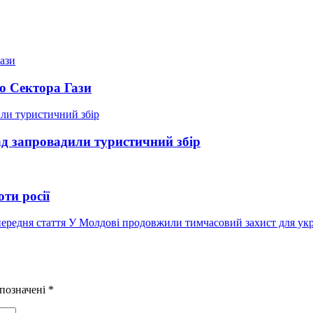
о Сектора Гази
д запровадили туристичний збір
ти росії
Попередній
ередня стаття
У Молдові продовжили тимчасовий захист для укр
запис:
 позначені
*