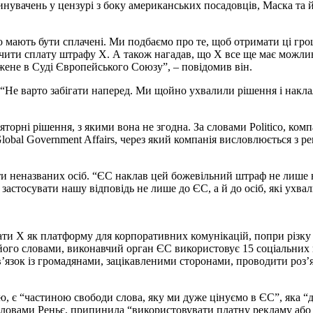
инувачень у цензурі з боку американських посадовців, Маска та 
 мають бути сплачені. Ми подбаємо про те, щоб отримати ці грош
чити сплату штрафу X. А також нагадав, що X все ще має можлив
ржене в Суді Європейського Союзу”, – повідомив він.
я: “Не варто забігати наперед. Ми щойно ухвалили рішення і нак
торні рішення, з якими вона не згодна. За словами Politico, ком
Global Government Affairs, через який компанія висловлюється з
ти неназваних осіб. “ЄС наклав цей божевільний штраф не лише н
 застосувати нашу відповідь не лише до ЄС, а й до осіб, які ухв
вати X як платформу для корпоративних комунікацій, попри різк
а його словами, виконавчий орган ЄС використовує 15 соціальни
в’язок із громадянами, зацікавленими сторонами, проводити роз’
 є “частиною свободи слова, яку ми дуже цінуємо в ЄС”, яка “до
словами Реньє, припинила “використовувати платну рекламу або б