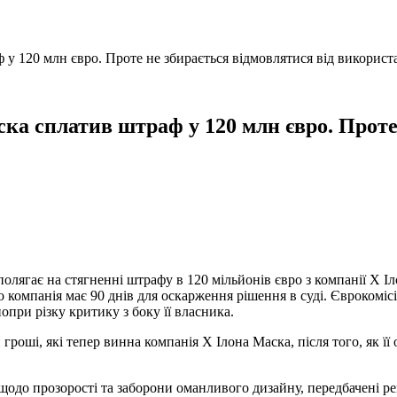
у 120 млн євро. Проте не збирається відмовлятися від використа
ка сплатив штраф у 120 млн євро. Проте
полягає на стягненні штрафу в 120 мільйонів євро з компанії X 
о компанія має 90 днів для оскарження рішення в суді. Єврокомі
при різку критику з боку її власника.
 гроші, які тепер винна компанія X Ілона Маска, після того, як 
щодо прозорості та заборони оманливого дизайну, передбачені р