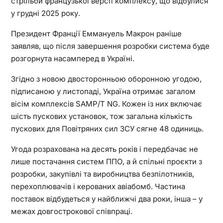
стрільби французької версії комплексу, що відбулися
у грудні 2025 року.
Президент Франції Еммануель Макрон раніше
заявляв, що після завершення розробки система буде
розгорнута насамперед в Україні.
Згідно з новою двосторонньою оборонною угодою,
підписаною у листопаді, Україна отримає загалом
вісім комплексів SAMP/T NG. Кожен із них включає
шість пускових установок, тож загальна кількість
пускових для Повітряних сил ЗСУ сягне 48 одиниць.
Угода розрахована на десять років і передбачає не
лише постачання систем ППО, а й спільні проєкти з
розробки, закупівлі та виробництва безпілотників,
перехоплювачів і керованих авіабомб. Частина
поставок відбудеться у найближчі два роки, інша – у
межах довгострокової співпраці.