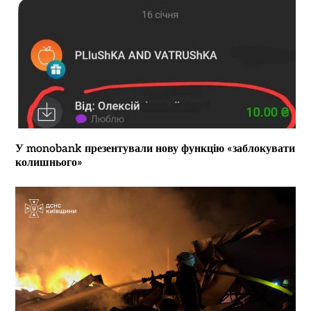
У monobank презентували нову функцію «заблокувати
колишнього»