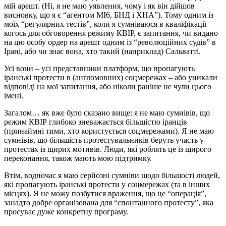
мій арешт. (Ні, я не маю уявлення, чому і як він дійшов
висновку, що я є “агентом МІ6, БНД і ХНА”). Тому одним із
моїх “регулярних тестів”, коли я сумніваюся в кваліфікації
когось для обговорення режиму КВІР, є запитання, чи видано
на цю особу ордер на арешт одним із “революційних судів” в
Ірані, або чи знає вона, хто такий (наприклад) Сальватті.
Усі вони – усі представники платформ, що пропагують
іранські протести в (англомовних) соцмережах – або уникали
відповіді на мої запитання, або ніколи раніше не чули цього
імені.
Загалом… як вже було сказано вище: я не маю сумнівів, що
режим КВІР глибоко зневажається більшістю іранців
(принаймні тими, хто користується соцмережами). Я не маю
сумнівів, що більшість протестувальників беруть участь у
протестах із щирих мотивів. Люди, які роблять це із щирого
переконання, також мають мою підтримку.
Втім, водночас я маю серйозні сумніви щодо більшості людей,
які пропагують іранські протести у соцмережах (та в інших
місцях). Я не можу позбутися враження, що це “операція”,
занадто добре організована для “спонтанного протесту”, яка
просуває дуже конкретну програму.