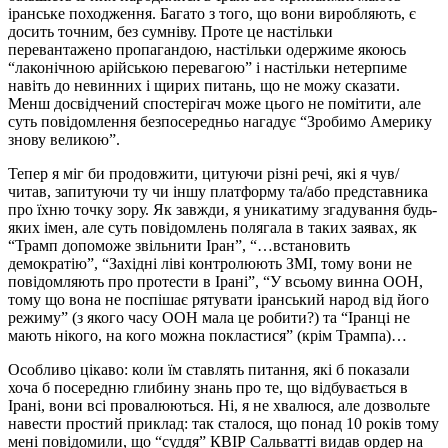
іранське походження. Багато з того, що вони виробляють, є
досить точним, без сумніву. Проте це настільки
перевантажено пропагандою, настільки одержиме якоюсь
“лаконічною арійською перевагою” і настільки нетерпиме
навіть до невинних і щирих питань, що не можу сказати.
Менш досвідчений спостерігач може цього не помітити, але
суть повідомлення безпосередньо нагадує “Зробимо Америку
знову великою”.
Тепер я міг би продовжити, цитуючи різні речі, які я чув/
читав, запитуючи ту чи іншу платформу та/або представника
про їхню точку зору. Як завжди, я уникатиму згадування будь-
яких імен, але суть повідомлень полягала в таких заявах, як
“Трамп допоможе звільнити Іран”, “…встановить
демократію”, “Західні ліві контролюють ЗМІ, тому вони не
повідомляють про протести в Ірані”, “У всьому винна ООН,
тому що вона не поспішає рятувати іранський народ від його
режиму” (з якого часу ООН мала це робити?) та “Іранці не
мають нікого, на кого можна покластися” (крім Трампа)…
Особливо цікаво: коли їм ставлять питання, які б показали
хоча б посередню глибину знань про те, що відбувається в
Ірані, вони всі провалюються. Ні, я не хвалюся, але дозвольте
навести простий приклад: так сталося, що понад 10 років тому
мені повідомили, що “суддя” КВІР Сальватті видав ордер на