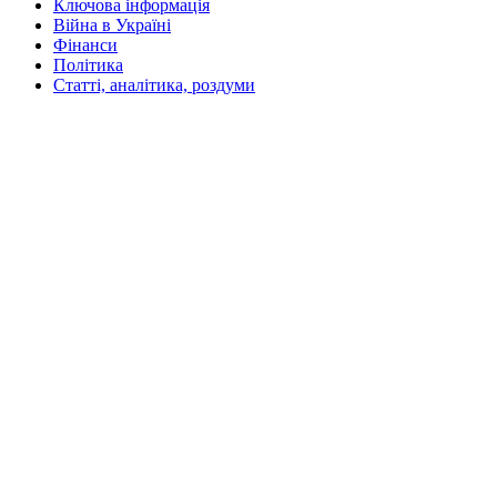
Ключова інформація
(поза
полотном)
Війна в Україні
Фінанси
Політика
Статті, аналітика, роздуми