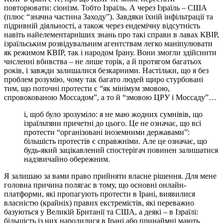
повторювати: сіонізм. Тобто Ізраїль. А через Ізраїль – США
(плюс “значна частина Заходу”). Завдяки їхній інфільтрації та
підривній діяльності, а також через ендемічну відсутність
навіть найелементарніших знань про такі справи в лавах КВІР,
ізраїльським розвідувальним агентствам легко маніпулювати
як режимом КВІР, так і народом Ірану. Вони змогли здійснити
численні вбивства – не лише торік, а й протягом багатьох
років, і завжди залишалися безкарними. Настільки, що я без
проблем розумію, чому так багато людей щиро стурбовані
тим, що поточні протести є “як мінімум змовою,
спровокованою Моссадом”, а то й “змовою ЦРУ і Моссаду”…
і, щоб було зрозуміло: я не маю жодних сумнівів, що
ізраїльтяни причетні до цього. Це не означає, що всі
протести “організовані іноземними державами”:
більшість протестів є справжніми. Але це означає, що
будь-який зацікавлений спостерігач повинен залишатися
надзвичайно обережним.
Я залишаю за вами право прийняти власне рішення. Для мене
головна причина полягає в тому, що основні онлайн-
платформи, які пропагують протести в Ірані, виявилися
власністю (крайніх) правих екстремістів, які переважно
базуються у Великій Британії та США, а деякі – в Ізраїлі:
більшість із них народилися в Ірані або принаймні мають