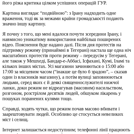
його різка критика цілком успішних операцій ГУР.
Картина виглядає “подвійною”: з Ірану надходить одне
враження, тоді як за межами країни громадськості подають
значно іншу картину.
Я почну з того, що мені вдалося почути зсередини Ірану, і
навмисно уникатиму використання найбільш поширених
відео. Пояснення буде надано далі. Після дня протестів на
підтримку режиму (принаймні в Тегерані) настала ще одна ніч
масштабних протестів проти режиму – передусім у Тегерані,
але також у Мешхеді, Бандар-е-Аббасі, Ісфахані, Кумі, Іламі та
кількох інших містах. Усі магазини зачиняються о 15:00 або
17:00 за місцевим часом (“інакше це було б зрадою”, – сказав
один із власників магазину), а потім вулиці заповнюються
людьми, серед яких є й деякі священнослужителі нижчої
ланки, доки режим не відреагував (масовим) насильством,
розгоном, розстрілом десятків людей, обшуком лікарень у
пошуках поранених кулями тощо.
Справді, ходять чутки, що режим почав масово вбивати і
заарештовувати людей. Особливо це стосується невеликих
міст і селищ.
Інтернет залишається недоступним; телефонні лінії працюють