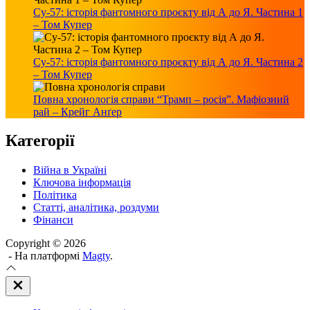
Су-57: історія фантомного проєкту від А до Я. Частина 1
– Том Купер
Су-57: історія фантомного проєкту від А до Я. Частина 2
– Том Купер
Повна хронологія справи “Трамп – росія”. Мафіозний
рай – Крейг Анґер
Категорії
Війна в Україні
Ключова інформація
Політика
Статті, аналітика, роздуми
Фінанси
Copyright © 2026
- На платформі
Magty
.
Закрити
Off
Canvas