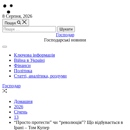
Перейти
8 Серпня, 2026
до
Пошук
вмісту
Пошук:
Господар
Господарські новини
Off
Canvas
Ключова інформація
(поза
Війна в Україні
полотном)
Фінанси
Політика
Статті, аналітика, роздуми
Господар
Випадкова
стаття
Домашня
2026
Січень
13
“Просто протести” чи “революція”? Що відбувається в
Ірані – Том Купер