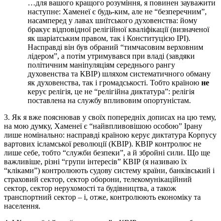
…для вашого кращого розуміння, я повинен зауважити
наступне: Хаменеї є будь-ким, але не “безперечним”,
насамперед у лавах шиїтського духовенства: йому
бракує відповідної релігійної кваліфікації (визначеної
як шаріатським правом, так і Конституцією ІРІ).
Насправді він був обраний “тимчасовим верховним
лідером”, а потім утримувався при владі (завдяки
політичним маніпуляціям середнього рангу
духовенства та КВІР) шляхом систематичного обману
як духовенства, так і громадськості. Тобто країною
не
керує релігія, це не “релігійна диктатура”: релігія
поставлена на службу впливовим опортуністам.
3. Як я вже пояснював у своїх попередніх дописах на цю тему,
на мою думку, Хаменеї є “найвпливовішою особою” Ірану
лише номінально: насправді країною керує диктатура Корпусу
вартових ісламської революції (КВІР). КВІР контролює не
лише себе, тобто “служби безпеки”, а й збройні сили. Що ще
важливіше, різні “групи інтересів” КВІР (я називаю їх
“кліками”) контролюють судову систему країни, банківський і
страховий сектор, сектор оборони, телекомунікаційний
сектор, сектор нерухомості та будівництва, а також
транспортний сектор – і, отже, контролюють економіку та
населення.