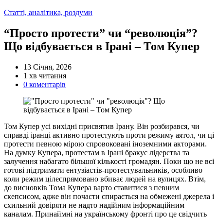
Категорії
Статті, аналітика, роздуми
“Просто протести” чи “революція”?
Що відбувається в Ірані – Том Купер
13 Січня, 2026
Орієнтовний
1 хв читання
час
0 коментарів
читання
Том Купер усі вихідні присвятив Ірану. Він розбирався, чи
справді іранці активно протестують проти режиму аятол, чи ці
протести певною мірою спровоковані іноземними акторами.
На думку Купера, протестам в Ірані бракує лідерства та
залучення набагато більшої кількості громадян. Поки що не всі
готові підтримати ентузіастів-протестувальників, особливо
коли режим цілеспрямовано вбиває людей на вулицях. Втім,
до висновків Тома Купера варто ставитися з певним
скепсисом, адже він почасти спирається на обмежені джерела і
схильний довіряти не надто надійним інформаційним
каналам. Принаймні на українському фронті про це свідчить