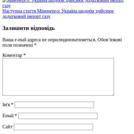
Наступний
Наступна стаття
Міненерго: Україна щодоби здійснює
запис:
додатковий імпорт газу
Залишити відповідь
Ваша e-mail адреса не оприлюднюватиметься.
Обов’язкові
поля позначені
*
Коментар
*
Ім'я
*
Email
*
Сайт