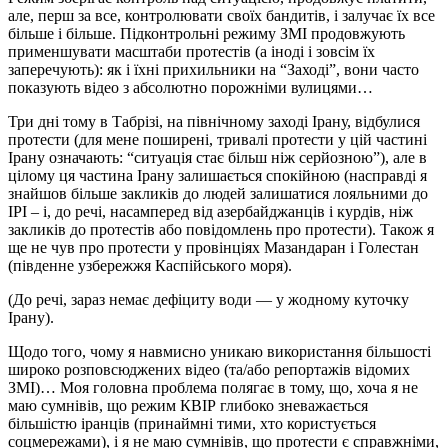
але, перш за все, контролювати своїх бандитів, і залучає їх все
більше і більше. Підконтрольні режиму ЗМІ продовжують
применшувати масштаби протестів (а іноді і зовсім їх
заперечують): як і їхні прихильники на “Заході”, вони часто
показують відео з абсолютно порожніми вулицями…
Три дні тому в Табрізі, на північному заході Ірану, відбулися
протести (для мене поширені, тривалі протести у цій частині
Ірану означають: “ситуація стає більш ніж серйозною”), але в
цілому ця частина Ірану залишається спокійною (насправді я
знайшов більше закликів до людей залишатися лояльними до
ІРІ – і, до речі, насамперед від азербайджанців і курдів, ніж
закликів до протестів або повідомлень про протести). Також я
ще не чув про протести у провінціях Мазандаран і Голестан
(південне узбережжя Каспійського моря).
(До речі, зараз немає дефіциту води — у жодному куточку
Ірану).
Щодо того, чому я навмисно уникаю використання більшості
широко розповсюджених відео (та/або репортажів відомих
ЗМІ)… Моя головна проблема полягає в тому, що, хоча я не
маю сумнівів, що режим КВІР глибоко зневажається
більшістю іранців (принаймні тими, хто користується
соцмережами), і я не маю сумнівів, що протести є справжніми,