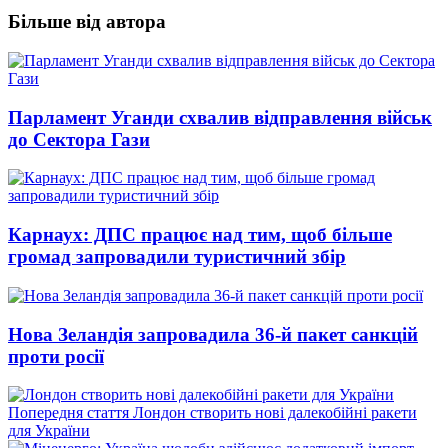
Більше від автора
Парламент Уганди схвалив відправлення військ
до Сектора Гази
Карнаух: ДПС працює над тим, щоб більше
громад запровадили туристичний збір
Нова Зеландія запровадила 36-й пакет санкцій
проти росії
Попередній
Попередня стаття
Лондон створить нові далекобійні ракети
запис:
для України