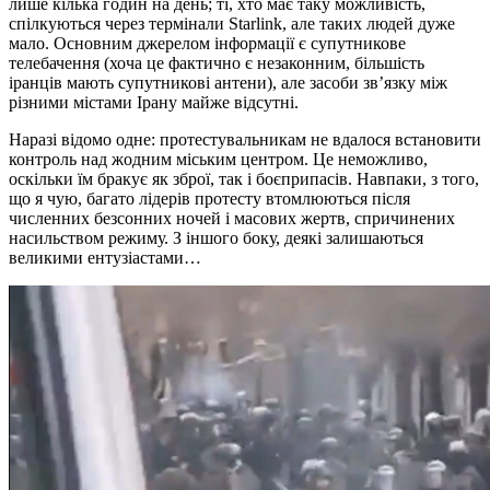
лише кілька годин на день; ті, хто має таку можливість,
спілкуються через термінали Starlink, але таких людей дуже
мало. Основним джерелом інформації є супутникове
телебачення (хоча це фактично є незаконним, більшість
іранців мають супутникові антени), але засоби зв’язку між
різними містами Ірану майже відсутні.
Наразі відомо одне: протестувальникам не вдалося встановити
контроль над жодним міським центром. Це неможливо,
оскільки їм бракує як зброї, так і боєприпасів. Навпаки, з того,
що я чую, багато лідерів протесту втомлюються після
численних безсонних ночей і масових жертв, спричинених
насильством режиму. З іншого боку, деякі залишаються
великими ентузіастами…