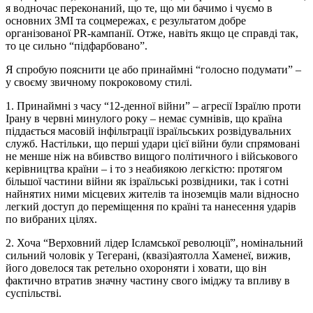
я водночас переконаний, що те, що ми бачимо і чуємо в
основних ЗМІ та соцмережах, є результатом добре
організованої PR-кампанії. Отже, навіть якщо це справді так,
то це сильно “підфарбовано”.
Я спробую пояснити це або принаймні “голосно подумати” –
у своєму звичному покроковому стилі.
1. Принаймні з часу “12-денної війни” – агресії Ізраїлю проти
Ірану в червні минулого року – немає сумнівів, що країна
піддається масовій інфільтрації ізраїльських розвідувальних
служб. Настільки, що перші удари цієї війни були спрямовані
не менше ніж на вбивство вищого політичного і військового
керівництва країни – і то з неабиякою легкістю: протягом
більшої частини війни як ізраїльські розвідники, так і сотні
найнятих ними місцевих жителів та іноземців мали відносно
легкий доступ до переміщення по країні та нанесення ударів
по вибраних цілях.
2. Хоча “Верховний лідер Ісламської революції”, номінальний
сильний чоловік у Тегерані, (квазі)аятолла Хаменеї, вижив,
його довелося так ретельно охороняти і ховати, що він
фактично втратив значну частину свого іміджу та впливу в
суспільстві.