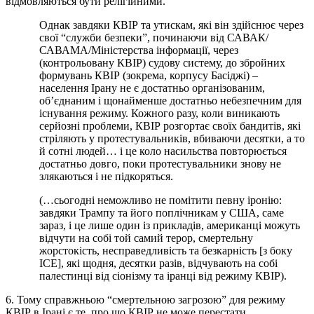
відмовляються бути релігійними.
Однак завдяки КВІР та утискам, які він здійснює через
свої “служби безпеки”, починаючи від САВАК/
САВАМА/Міністерства інформації, через
(контрольовану КВІР) судову систему, до збройних
формувань КВІР (зокрема, корпусу Басіджі) –
населення Ірану не є достатньо організованим,
об’єднаним і щонайменше достатньо небезпечним для
існування режиму. Кожного разу, коли виникають
серйозні проблеми, КВІР розгортає своїх бандитів, які
стріляють у протестувальників, вбиваючи десятки, а то
й сотні людей… і це коло насильства повторюється
достатньо довго, поки протестувальники знову не
злякаються і не підкоряться.
(…сьогодні неможливо не помітити певну іронію:
завдяки Трампу та його поплічникам у США, саме
зараз, і це лише один із прикладів, американці можуть
відчути на собі той самий терор, смертельну
жорстокість, несправедливість та безкарність [з боку
ICE], які щодня, десятки разів, відчувають на собі
палестинці від сіонізму та іранці від режиму КВІР).
6. Тому справжньою “смертельною загрозою” для режиму
КВІР в Ірані є те, про що КВІР не може перестати