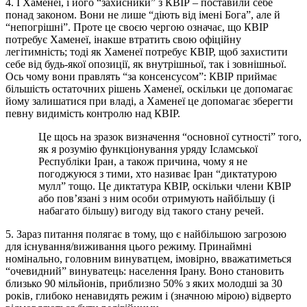
4. І Хаменеї, і його “захисники” з КВІР – поставили себе
понад законом. Вони не лише “діють від імені Бога”, але й
“непогрішні”. Проте це своєю чергою означає, що КВІР
потребує Хаменеї, інакше втратить свою офіційну
легітимність; тоді як Хаменеї потребує КВІР, щоб захистити
себе від будь-якої опозиції, як внутрішньої, так і зовнішньої.
Ось чому вони правлять “за консенсусом”: КВІР приймає
більшість остаточних рішень Хаменеї, оскільки це допомагає
йому залишатися при владі, а Хаменеї це допомагає зберегти
певну видимість контролю над КВІР.
Це щось на зразок визначення “основної сутності” того,
як я розумію функціонування уряду Ісламської
Республіки Іран, а також причина, чому я не
погоджуюся з тими, хто називає Іран “диктатурою
мулл” тощо. Це диктатура КВІР, оскільки члени КВІР
або пов’язані з ним особи отримують найбільшу (і
набагато більшу) вигоду від такого стану речей.
5. Зараз питання полягає в тому, що є найбільшою загрозою
для існування/виживання цього режиму. Принаймні
номінально, головним винуватцем, імовірно, вважатиметься
“очевидний” винуватець: населення Ірану. Воно становить
близько 90 мільйонів, приблизно 50% з яких молодші за 30
років, глибоко ненавидять режим і (значною мірою) відверто