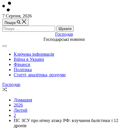
Перейти
7 Серпня, 2026
до
Пошук
вмісту
Пошук:
Господар
Господарські новини
Off
Canvas
Ключова інформація
(поза
Війна в Україні
полотном)
Фінанси
Політика
Статті, аналітика, роздуми
Господар
Випадкова
стаття
Домашня
2026
Лютий
2
ПС ЗСУ про нічну атаку РФ: влучання балістики і 12
дронів