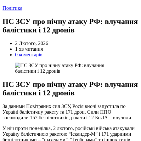
Категорії
Політика
ПС ЗСУ про нічну атаку РФ: влучання
балістики і 12 дронів
2 Лютого, 2026
Орієнтовний
1 хв читання
час
0 коментарів
читання
ПС ЗСУ про нічну атаку РФ: влучання
балістики і 12 дронів
За даними Повітряних сил ЗСУ, Росія вночі запустила по
Україні балістичну ракету та 171 дрон. Сили ППО
знешкодили 157 безпілотників, ракета і 12 БпЛА – влучили.
У ніч проти понеділка, 2 лютого, російські війська атакували
Україну балістичною ракетою “Іскандер-М” і 171 ударними
безпілотниками – “шахедами”, “Герберами” та інших типів,