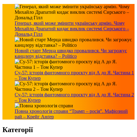
Генерал, який може змінити українську армію. Чому
Михайло Драпатий кидає виклик системі Сирського –
Дональд Гілл
Новий старт Мерца швидко провалився. Чи загрожує
канцлеру відставка? – Politico
Су-57: історія фантомного проєкту від А до Я. Частина 1
– Том Купер
Су-57: історія фантомного проєкту від А до Я. Частина 2
– Том Купер
Повна хронологія справи “Трамп – росія”. Мафіозний
рай – Крейг Анґер
Категорії