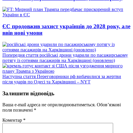
ЄС продовжив захист українців до 2028 року, але
ввів нові умови
Попередній
Попередня стаття
російські дрони ударили по пасажирському
запис:
потягу із сотнями пасажирів на Харківщині (оновлено)
Наступний
Наступна стаття
Переговорники рф вибачилися за жертви
запис:
після ударів по Одесі та Харківщині – NYT
Залишити відповідь
Ваша e-mail адреса не оприлюднюватиметься.
Обов’язкові
поля позначені
*
Коментар
*