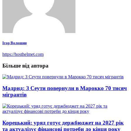
Ігор Волошин
https://hosthelmet.com
Більше від автора
Мадрид: З Сеути повернули в Марокко 70 тисяч
мігрантів
Корецький: уряд готує держбюджет на 2027 рік
та актуалізує фінансові потреби до кінця року