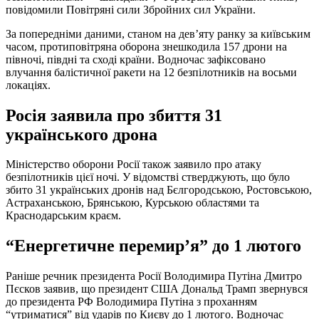
повідомили Повітряні сили Збройних сил України.
За попередніми даними, станом на дев’яту ранку за київським
часом, протиповітряна оборона знешкодила 157 дрони на
півночі, півдні та сході країни. Водночас зафіксовано
влучання балістичної ракети на 12 безпілотників на восьми
локаціях.
Росія заявила про збиття 31
українського дрона
Міністерство оборони Росії також заявило про атаку
безпілотників цієї ночі. У відомстві стверджують, що було
збито 31 українських дронів над Бєлгородською, Ростовською,
Астраханською, Брянською, Курською областями та
Краснодарським краєм.
“Енергетичне перемир’я” до 1 лютого
Раніше речник президента Росії Володимира Путіна Дмитро
Пєсков заявив, що президент США Дональд Трамп звернувся
до президента РФ Володимира Путіна з проханням
“утриматися” від ударів по Києву до 1 лютого. Водночас