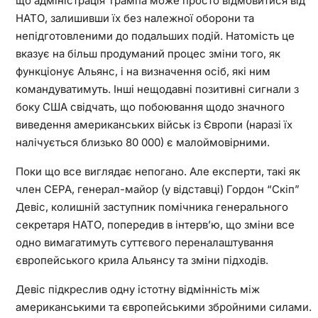
що адміністрація Трампа може просто відмовитися від
НАТО, залишивши їх без належної оборони та
непідготовленими до подальших подій. Натомість це
вказує на більш продуманий процес зміни того, як
функціонує Альянс, і на визначення осіб, які ним
командуватимуть. Інші нещодавні позитивні сигнали з
боку США свідчать, що побоювання щодо значного
виведення американських військ із Європи (наразі їх
налічується близько 80 000) є малоймовірними.
Поки що все виглядає непогано. Але експерти, такі як
член CEPA, генерал-майор (у відставці) Гордон “Скіп”
Девіс, колишній заступник помічника генерального
секретаря НАТО, попередив в інтерв’ю, що зміни все
одно вимагатимуть суттєвого переналаштування
європейського крила Альянсу та зміни підходів.
Девіс підкреслив одну істотну відмінність між
американськими та європейськими збройними силами.