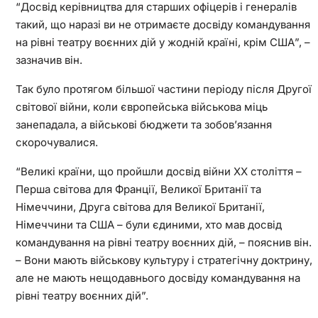
“Досвід керівництва для старших офіцерів і генералів
такий, що наразі ви не отримаєте досвіду командування
на рівні театру воєнних дій у жодній країні, крім США”, –
зазначив він.
Так було протягом більшої частини періоду після Другої
світової війни, коли європейська військова міць
занепадала, а військові бюджети та зобов’язання
скорочувалися.
“Великі країни, що пройшли досвід війни ХХ століття –
Перша світова для Франції, Великої Британії та
Німеччини, Друга світова для Великої Британії,
Німеччини та США – були єдиними, хто мав досвід
командування на рівні театру воєнних дій, – пояснив він.
– Вони мають військову культуру і стратегічну доктрину,
але не мають нещодавнього досвіду командування на
рівні театру воєнних дій”.