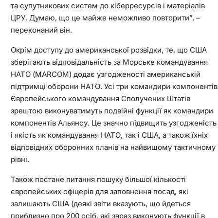
та супутникових систем до кіберресурсів і матеріалів
ЦРУ. Думаю, що це майже неможливо повторити”, –
переконаний він.
Окрім доступу до американської розвідки, те, що США
зберігають відповідальність за Морське командування
НАТО (MARCOM) додає узгодженості американській
підтримці оборони НАТО. Усі три командири компонентів
Європейського командування Сполучених Штатів
зрештою виконуватимуть подвійні функції як командири
компонентів Альянсу. Це значно підвищить узгодженість
і якість як командування НАТО, так і США, а також їхніх
відповідних оборонних планів на найвищому тактичному
рівні.
Також постане питання пошуку більшої кількості
європейських офіцерів для заповнення посад, які
залишають США (деякі звіти вказують, що йдеться
приблизно про 200 осіб, які зараз виконують функції в