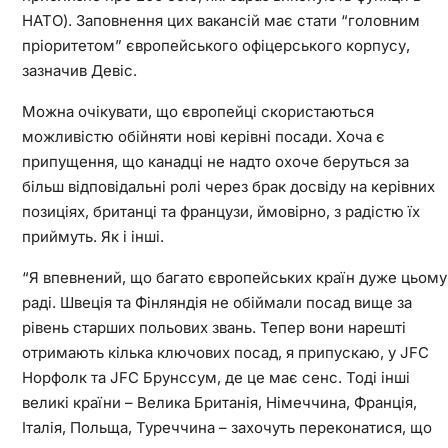
НАТО). Заповнення цих вакансій має стати “головним
пріоритетом” європейського офіцерського корпусу,
зазначив Девіс.
Можна очікувати, що європейці скористаються
можливістю обійняти нові керівні посади. Хоча є
припущення, що канадці не надто охоче беруться за
більш відповідальні ролі через брак досвіду на керівних
позиціях, британці та французи, ймовірно, з радістю їх
приймуть. Як і інші.
“Я впевнений, що багато європейських країн дуже цьому
раді. Швеція та Фінляндія не обіймали посад вище за
рівень старших польових звань. Тепер вони нарешті
отримають кілька ключових посад, я припускаю, у JFC
Норфолк та JFC Брунссум, де це має сенс. Тоді інші
великі країни – Велика Британія, Німеччина, Франція,
Італія, Польща, Туреччина – захочуть переконатися, що