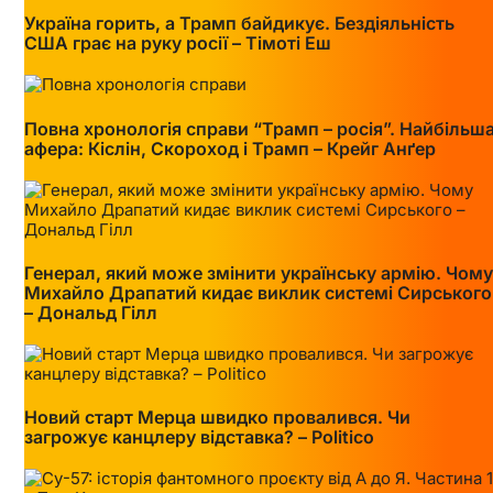
Україна горить, а Трамп байдикує. Бездіяльність
США грає на руку росії – Тімоті Еш
Повна хронологія справи “Трамп – росія”. Найбільш
афера: Кіслін, Скороход і Трамп – Крейг Анґер
Генерал, який може змінити українську армію. Чому
Михайло Драпатий кидає виклик системі Сирського
– Дональд Гілл
Новий старт Мерца швидко провалився. Чи
загрожує канцлеру відставка? – Politico