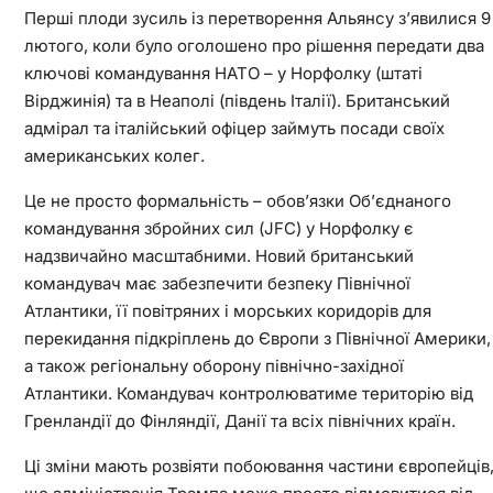
Перші плоди зусиль із перетворення Альянсу з’явилися 9
лютого, коли було оголошено про рішення передати два
ключові командування НАТО – у Норфолку (штаті
Вірджинія) та в Неаполі (південь Італії). Британський
адмірал та італійський офіцер займуть посади своїх
американських колег.
Це не просто формальність – обов’язки Об’єднаного
командування збройних сил (JFC) у Норфолку є
надзвичайно масштабними. Новий британський
командувач має забезпечити безпеку Північної
Атлантики, її повітряних і морських коридорів для
перекидання підкріплень до Європи з Північної Америки,
а також регіональну оборону північно-західної
Атлантики. Командувач контролюватиме територію від
Гренландії до Фінляндії, Данії та всіх північних країн.
Ці зміни мають розвіяти побоювання частини європейців