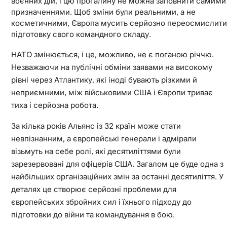
воєнних дій, і цю прогалину не можна заповнити самими
призначеннями. Щоб зміни були реальними, а не
косметичними, Європа мусить серйозно переосмислити
підготовку свого командного складу.
НАТО змінюється, і це, можливо, не є поганою річчю.
Незважаючи на публічні обміни заявами на високому
рівні через Атлантику, які іноді бувають різкими й
неприємними, між військовими США і Європи триває
тиха і серйозна робота.
За кілька років Альянс із 32 країн може стати
невпізнанним, а європейські генерали і адмірали
візьмуть на себе ролі, які десятиліттями були
зарезервовані для офіцерів США. Загалом це буде одна з
найбільших організаційних змін за останні десятиліття. У
деталях це створює серйозні проблеми для
європейських збройних сил і їхнього підходу до
підготовки до війни та командування в бою.