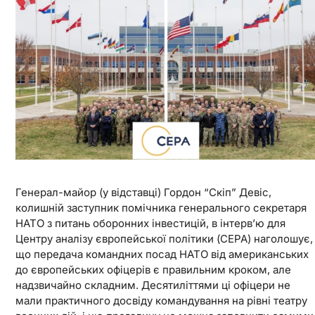
Генерал-майор (у відставці) Гордон “Скіп” Девіс,
колишній заступник помічника генерального секретаря
НАТО з питань оборонних інвестицій, в інтерв’ю для
Центру аналізу європейської політики (CEPA) наголошує,
що передача командних посад НАТО від американських
до європейських офіцерів є правильним кроком, але
надзвичайно складним. Десятиліттями ці офіцери не
мали практичного досвіду командування на рівні театру