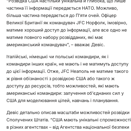
“Розвідка США настільки унікальна й глибока, що лише
частина її інформації передається НАТО. Можливо,
більша частина передається до П’яти очей. Офіцер
Великої Британії як командувач JFC Норфолк, імовірно,
матиме хороший доступ до інформації, але все одно не
матиме повного набору розвідданих, які має
американський командувач”, – вважає Девіс.
Італійські, німецькі чи польські командири, як і
командири інших країн, не мають і не матимуть доступу
до цієї інформації. Отже, JFC Неаполь не матиме такого
ж рівня обізнаності з розвідкою США або такого ж
доступу до ресурсів, тобто можливостей, які мають
американські командири: залучення об’єднаних сил у
США для моделювання цілей, навчань і планування.
Девіс детально описав масштаби можливостей розвідки
Сполучених Штатів. “США мають унікальні спроможності
в різних агентствах – від Агентства національної безпеки