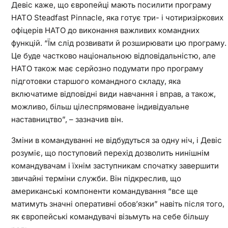
Девіс каже, що європейці мають посилити програму
НАТО Steadfast Pinnacle, яка готує три- і чотиризіркових
офіцерів НАТО до виконання важливих командних
функцій. “Їм слід розвивати й розширювати цю програму.
Це буде частково національною відповідальністю, але
НАТО також має серйозно подумати про програму
підготовки старшого командного складу, яка
включатиме відповідні види навчання і вправ, а також,
можливо, більш цілеспрямоване індивідуальне
наставництво”, – зазначив він.
Зміни в командуванні не відбудуться за одну ніч, і Девіс
розуміє, що поступовий перехід дозволить нинішнім
командувачам і їхнім заступникам спочатку завершити
звичайні терміни служби. Він підкреслив, що
американські компоненти командування “все ще
матимуть значні оперативні обов’язки” навіть після того,
як європейські командувачі візьмуть на себе більшу