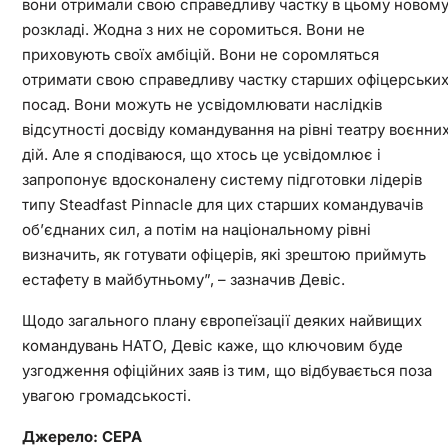
вони отримали свою справедливу частку в цьому новом
розкладі. Жодна з них не соромиться. Вони не
приховують своїх амбіцій. Вони не соромляться
отримати свою справедливу частку старших офіцерськи
посад. Вони можуть не усвідомлювати наслідків
відсутності досвіду командування на рівні театру воєнни
дій. Але я сподіваюся, що хтось це усвідомлює і
запропонує вдосконалену систему підготовки лідерів
типу Steadfast Pinnacle для цих старших командувачів
об’єднаних сил, а потім на національному рівні
визначить, як готувати офіцерів, які зрештою приймуть
естафету в майбутньому”, – зазначив Девіс.
Щодо загального плану європеїзації деяких найвищих
командувань НАТО, Девіс каже, що ключовим буде
узгодження офіційних заяв із тим, що відбувається поза
увагою громадськості.
Джерело: CEPA