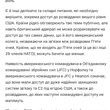
роль.
Є й інші делікатні та складні питання, які необхідно
вирішити, зокрема доступ до розвідданих вищого рівня
США. Країни рідко обговорюють такі теми публічно, але
навіть британський адмірал не може розраховувати на
доступ до тих самих даних, що й його американський
колега, незважаючи на зв’язки між розвідками П’яти
очей. Країни, що не входять до П’яти очей (а це всі інші
29 членів НАТО), можуть бачити ще менше.
Наявність американського командувача в Об’єднаному
командуванні збройних сил (JFC) у Норфолку та
американського командувача в JFC у Неаполі означає,
що вони мали доступ до дуже надійних захищених
систем зв’язку та C2 під егідою США, а також до
розвідданих, до яких наступні командувачі доступу не
матимуть.