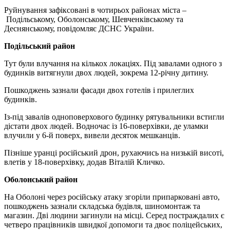
Руйнування зафіксовані в чотирьох районах міста
–
Подільському, Оболонському, Шевченківському та
Деснянському, повідомляє ДСНС України.
Подільський район
Тут були влучання на кількох локаціях. Під завалами одного з
будинків витягнули двох людей, зокрема 12-річну дитину.
Пошкоджень зазнали фасади двох готелів і прилеглих
будинків.
Із-під завалів одноповерхового будинку рятувальники встигли
дістати двох людей. Водночас із 16-поверхівки, де уламки
влучили у 6-й поверх, вивели десяток мешканців.
Пізніше уранці російський дрон, рухаючись на низькій висоті,
влетів у 18-поверхівку, додав Віталій Кличко.
Оболонський район
На Оболоні через російську атаку згоріли припарковані авто,
пошкоджень зазнали складська будівля, шиномонтаж та
магазин. Дві людини загинули на місці. Серед постраждалих є
четверо працівників швидкої допомоги та двоє поліцейських,