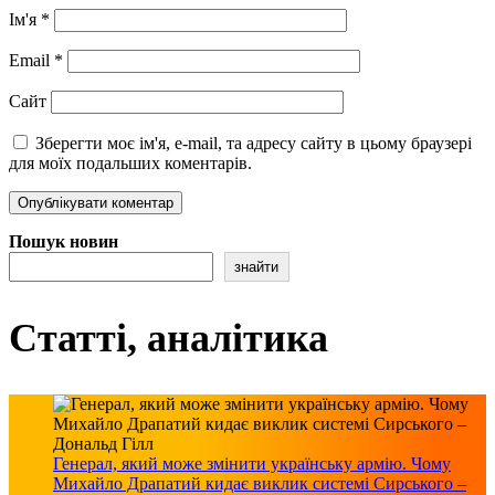
Ім'я
*
Email
*
Сайт
Зберегти моє ім'я, e-mail, та адресу сайту в цьому браузері
для моїх подальших коментарів.
Пошук новин
знайти
Статті, аналітика
Генерал, який може змінити українську армію. Чому
Михайло Драпатий кидає виклик системі Сирського –