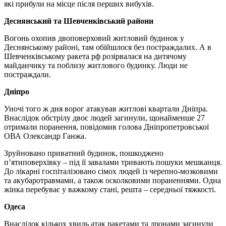
які прибули на місце після перших вибухів.
Деснянський та Шевченківський райони
Вогонь охопив двоповерховий житловий будинок у
Деснянському районі, там обійшлося без постраждалих. А в
Шевченківському ракета рф розірвалася на дитячому
майданчику та поблизу житлового будинку. Люди не
постраждали.
Дніпро
Уночі того ж дня ворог атакував житлові квартали Дніпра.
Внаслідок обстрілу двоє людей загинули, щонайменше 27
отримали поранення, повідомив голова Дніпропетровської
ОВА Олександр Ганжа.
Зруйновано приватний будинок, пошкоджено
п’ятиповерхівку
–
під її завалами тривають пошуки мешканця.
До лікарні госпіталізовано сімох людей із черепно-мозковими
та акубаротравмами, а також осколковими пораненнями. Одна
жінка перебуває у важкому стані, решта
–
середньої тяжкості.
Одеса
Внаслідок кількох хвиль атак ракетами та дронами загинули