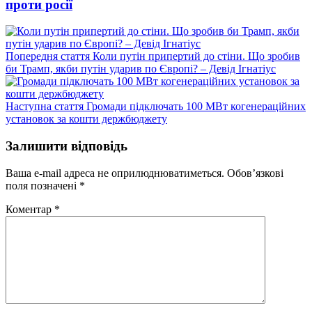
проти росії
Попередній
Попередня стаття
Коли путін припертий до стіни. Що зробив
запис:
би Трамп, якби путін ударив по Європі? – Девід Ігнатіус
Наступний
Наступна стаття
Громади підключать 100 МВт когенераційних
запис:
установок за кошти держбюджету
Залишити відповідь
Ваша e-mail адреса не оприлюднюватиметься.
Обов’язкові
поля позначені
*
Коментар
*