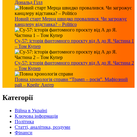
Дональд Гілл
Новий старт Мерца швидко провалився. Чи загрожує
канцлеру відставка? – Politico
Су-57: історія фантомного проєкту від А до Я. Частина 1
– Том Купер
Су-57: історія фантомного проєкту від А до Я. Частина 2
– Том Купер
Повна хронологія справи “Трамп – росія”. Мафіозний
рай – Крейг Анґер
Категорії
Війна в Україні
Ключова інформація
Політика
Статті, аналітика, роздуми
Фінанси