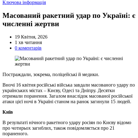
Категорії
Ключова інформація
Масований ракетний удар по Україні: є
численні жертви
19 Квітня, 2026
Орієнтовний
1 хв читання
час
0 коментарів
читання
Постраждали, зокрема, поліцейські й медики.
Вночі 16 квітня російські війська завдали масованого удару по
українських містах
–
Києву, Одесі та Дніпру. Десятки
отримали поранення. Загалом внаслідок масованої російської
атаки цієї ночі в Україні станом на ранок загинули 15 людей.
Київ
В результаті нічного ракетного удару росіян по Києву відомо
про чотирьох загиблих, також повідомляється про 21
пораненого.