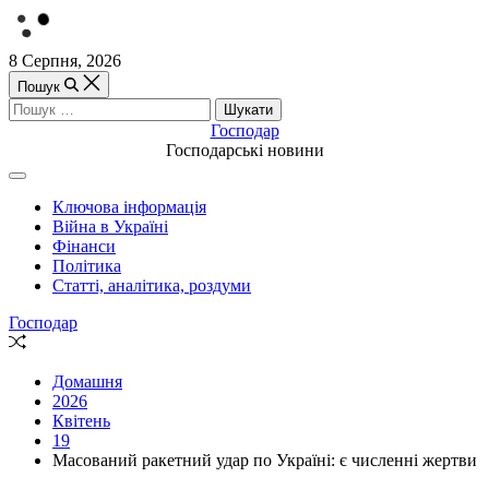
Перейти
8 Серпня, 2026
до
Пошук
вмісту
Пошук:
Господар
Господарські новини
Off
Canvas
Ключова інформація
(поза
Війна в Україні
полотном)
Фінанси
Політика
Статті, аналітика, роздуми
Господар
Випадкова
стаття
Домашня
2026
Квітень
19
Масований ракетний удар по Україні: є численні жертви