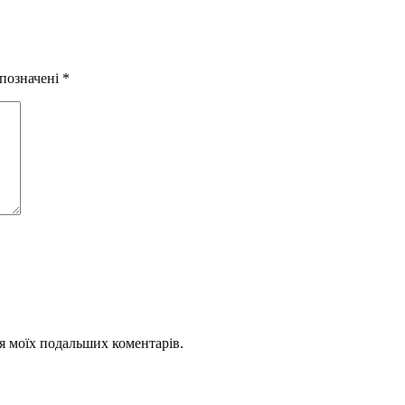
запис:
 позначені
*
для моїх подальших коментарів.