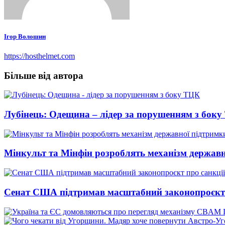
Ігор Волошин
https://hosthelmet.com
Більше від автора
Лубінець: Одещина – лідер за порушенням з бок
Мінкульт та Мінфін розроблять механізм державн
Сенат США підтримав масштабний законопроєкт пр