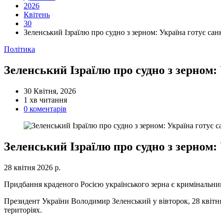
2026
Квітень
30
Зеленський Ізраїлю про судно з зерном: Україна готує санк
Категорії
Політика
Зеленський Ізраїлю про судно з зерном: 
30 Квітня, 2026
Орієнтовний
1 хв читання
час
0 коментарів
читання
Зеленський Ізраїлю про судно з зерном: 
28 квітня 2026 р.
Придбання краденого Росією українського зерна є кримінальним
Президент України Володимир Зеленський у вівторок, 28 квітня
територіях.