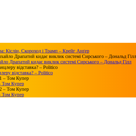
а: Кіслін, Скороход і Трамп – Крейг Анґер
айло Драпатий кидає виклик системі Сирського – Дональд Гілл
ру відставка? – Politico
 – Том Купер
 – Том Купер