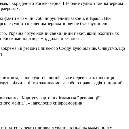
ема, і вкраденого Росією зерна. Ще одне судно з таким зерном
оцмережах.
і факти є самі по собі порушенням законів в Ізраїлі. Він
гове судно з краденим зерном знову не було зупинене.
го, Україна готує новий санкційний пакет, який охопить як
ропейськими партнерами, додав президент.
окрема і в регіоні Близького Сходу, було більше. Очікуємо, що
ер.
не криза, якщо судно Panormitis, яке перевозить пшеницю,
будуть відхилені, ми залишаємо за собою право задіяти повний
д визнання “Корпусу вартових ісламської революції”
еного майна”, – наголосив співрозмовник.
ти протесту через пришвартування в ізраїльському порту