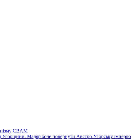
ханізму CBAM
ід Угорщини. Мадяр хоче повернути Австро-Угорську імперію