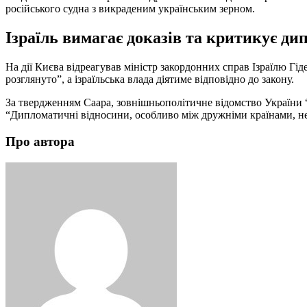
російського судна з викраденим українським зерном.
Ізраїль вимагає доказів та критикує д
На дії Києва відреагував міністр закордонних справ Ізраїлю Гі
розглянуто”, а ізраїльська влада діятиме відповідно до закону.
За твердженням Саара, зовнішньополітичне відомство України “н
“Дипломатичні відносини, особливо між дружніми країнами, не в
Про автора