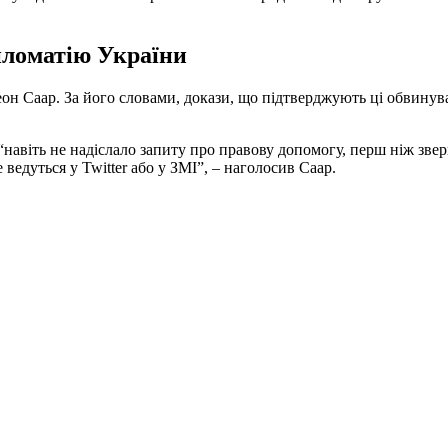
ипломатію України
деон Саар. За його словами, докази, що підтверджують ці обвинув
авіть не надіслало запиту про правову допомогу, перш ніж зверн
едуться у Twitter або у ЗМІ”, – наголосив Саар.