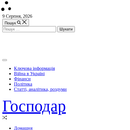
Перейти
9 Серпня, 2026
до
Пошук
вмісту
Пошук:
Off
Canvas
Ключова інформація
(поза
Війна в Україні
полотном)
Фінанси
Політика
Статті, аналітика, роздуми
Господар
Випадкова
стаття
Домашня