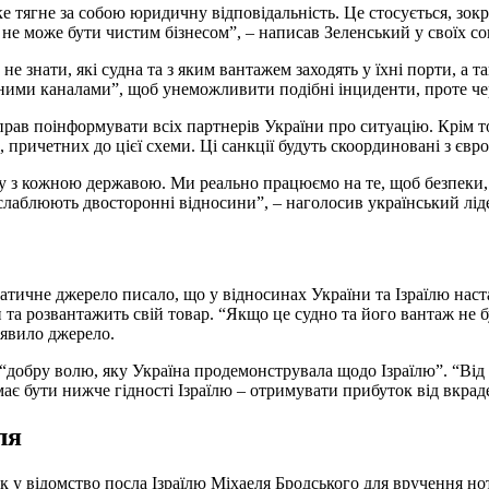
е тягне за собою юридичну відповідальність. Це стосується, зокр
і не може бути чистим бізнесом”, – написав Зеленський у своїх с
е знати, які судна та з яким вантажем заходять у їхні порти, а так
ними каналами”, щоб унеможливити подібні інциденти, проте чер
рав поінформувати всіх партнерів України про ситуацію. Крім то
б, причетних до цієї схеми. Ці санкції будуть скоординовані з єв
у з кожною державою. Ми реально працюємо на те, щоб безпеки, з
ослаблюють двосторонні відносини”, – наголосив український лід
тичне джерело писало, що у відносинах України та Ізраїлю наста
 та розвантажить свій товар. “Якщо це судно та його вантаж не 
аявило джерело.
и “добру волю, яку Україна продемонструвала щодо Ізраїлю”. “Ві
ає бути нижче гідності Ізраїлю – отримувати прибуток від вкрад
ля
 у відомство посла Ізраїлю Міхаеля Бродського для вручення но