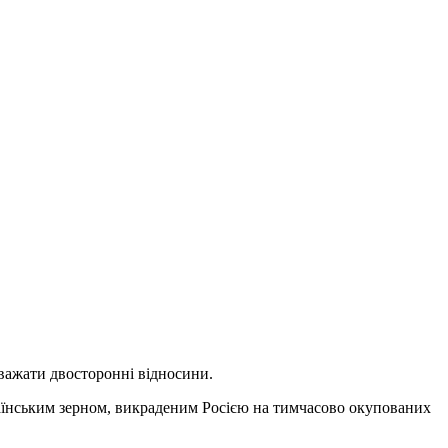
оважати двосторонні відносини.
країнським зерном, викраденим Росією на тимчасово окупованих