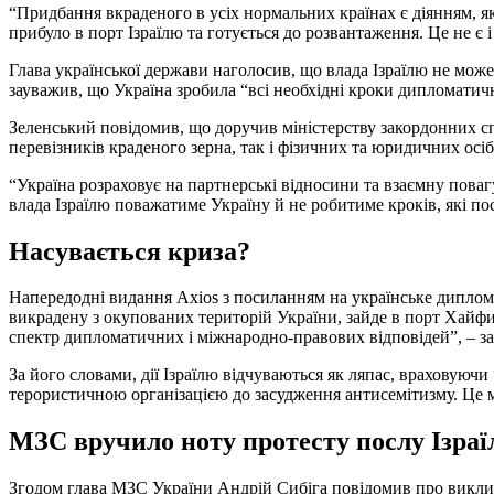
“Придбання вкраденого в усіх нормальних країнах є діянням, як
прибуло в порт Ізраїлю та готується до розвантаження. Це не є 
Глава української держави наголосив, що влада Ізраїлю не може н
зауважив, що Україна зробила “всі необхідні кроки дипломатич
Зеленський повідомив, що доручив міністерству закордонних сп
перевізників краденого зерна, так і фізичних та юридичних осі
“Україна розраховує на партнерські відносини та взаємну поваг
влада Ізраїлю поважатиме Україну й не робитиме кроків, які п
Насувається криза?
Напередодні видання Axios з посиланням на українське диплома
викрадену з окупованих територій України, зайде в порт Хайфи
спектр дипломатичних і міжнародно-правових відповідей”, – з
За його словами, дії Ізраїлю відчуваються як ляпас, враховуюч
терористичною організацією до засудження антисемітизму. Це м
МЗС вручило ноту протесту послу Ізраї
Згодом глава МЗС України Андрій Сибіга повідомив про виклик