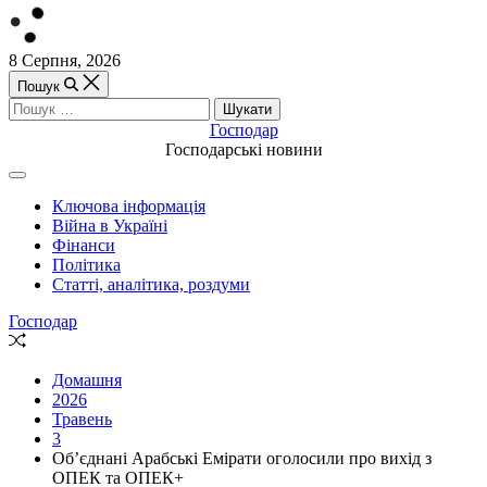
Перейти
8 Серпня, 2026
до
Пошук
вмісту
Пошук:
Господар
Господарські новини
Off
Canvas
Ключова інформація
(поза
Війна в Україні
полотном)
Фінанси
Політика
Статті, аналітика, роздуми
Господар
Випадкова
стаття
Домашня
2026
Травень
3
Об’єднані Арабські Емірати оголосили про вихід з
ОПЕК та ОПЕК+