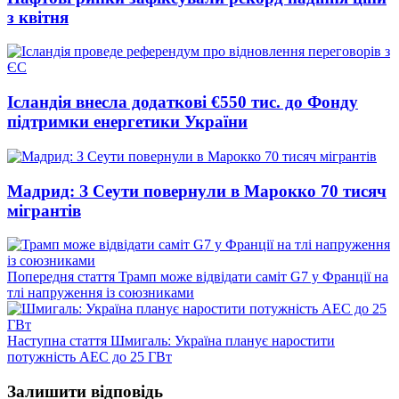
з квітня
Ісландія внесла додаткові €550 тис. до Фонду
підтримки енергетики України
Мадрид: З Сеути повернули в Марокко 70 тисяч
мігрантів
Попередній
Попередня стаття
Трамп може відвідати саміт G7 у Франції на
запис:
тлі напруження із союзниками
Наступний
Наступна стаття
Шмигаль: Україна планує наростити
запис:
потужність АЕС до 25 ГВт
Залишити відповідь