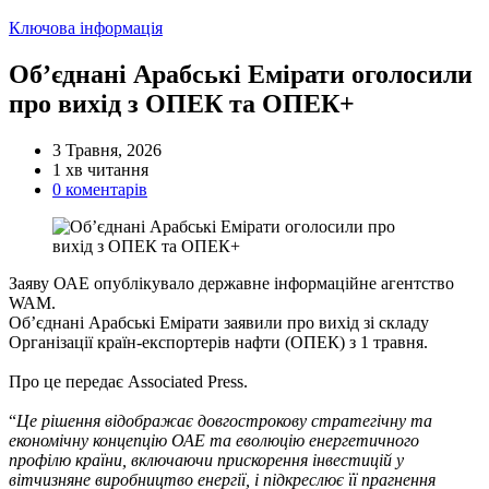
Категорії
Ключова інформація
Об’єднані Арабські Емірати оголосили
про вихід з ОПЕК та ОПЕК+
3 Травня, 2026
Орієнтовний
1 хв читання
час
0 коментарів
читання
Заяву ОАЕ опублікувало державне інформаційне агентство
WAM.
Об’єднані Арабські Емірати заявили про вихід зі складу
Організації країн-експортерів нафти (ОПЕК) з 1 травня.
Про це передає Associated Press.
“
Це рішення відображає довгострокову стратегічну та
економічну концепцію ОАЕ та еволюцію енергетичного
профілю країни, включаючи прискорення інвестицій у
вітчизняне виробництво енергії, і підкреслює її прагнення