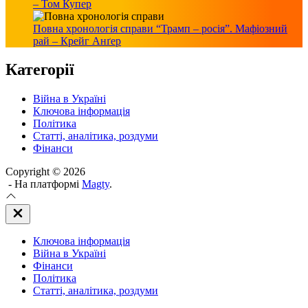
– Том Купер
Повна хронологія справи “Трамп – росія”. Мафіозний
рай – Крейг Анґер
Категорії
Війна в Україні
Ключова інформація
Політика
Статті, аналітика, роздуми
Фінанси
Copyright © 2026
- На платформі
Magty
.
Закрити
Off
Canvas
Ключова інформація
(поза
полотном)
Війна в Україні
Фінанси
Політика
Статті, аналітика, роздуми