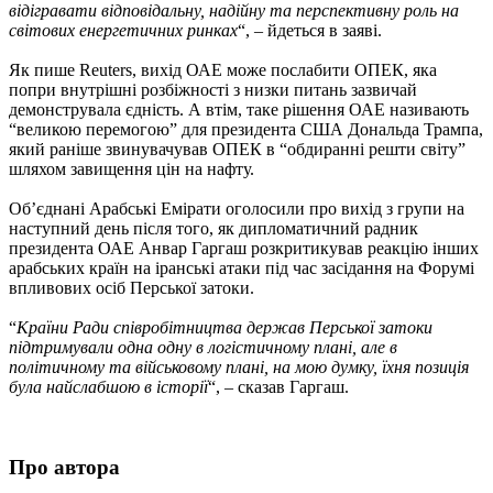
відігравати відповідальну, надійну та перспективну роль на
світових енергетичних ринках
“, – йдеться в заяві.
Як пише Reuters, вихід ОАЕ може послабити ОПЕК, яка
попри внутрішні розбіжності з низки питань зазвичай
демонструвала єдність. А втім, таке рішення ОАЕ називають
“великою перемогою” для президента США Дональда Трампа,
який раніше звинувачував ОПЕК в “обдиранні решти світу”
шляхом завищення цін на нафту.
Об’єднані Арабські Емірати оголосили про вихід з групи на
наступний день після того, як дипломатичний радник
президента ОАЕ Анвар Гаргаш розкритикував реакцію інших
арабських країн на іранські атаки під час засідання на Форумі
впливових осіб Перської затоки.
“
Країни Ради співробітництва держав Перської затоки
підтримували одна одну в логістичному плані, але в
політичному та військовому плані, на мою думку, їхня позиція
була найслабшою в історії
“, – сказав Гаргаш.
Про автора