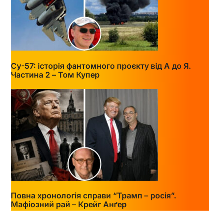
Су-57: історія фантомного проєкту від А до Я.
Частина 2 – Том Купер
Повна хронологія справи “Трамп – росія”.
Мафіозний рай – Крейг Анґер