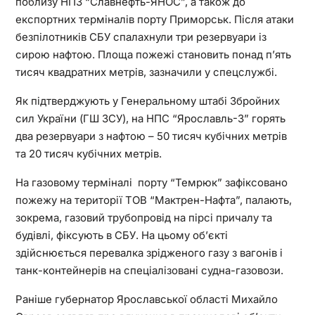
поблизу НПЗ “Славнефть-ЯНОС”, а також до
експортних терміналів порту Приморськ. Після атаки
безпілотників СБУ спалахнули три резервуари із
сирою нафтою. Площа пожежі становить понад п’ять
тисяч квадратних метрів, зазначили у спецслужбі.
Як підтверджують у Генеральному штабі Збройних
сил України (ГШ ЗСУ), на НПС “Ярославль-3” горять
два резервуари з нафтою – 50 тисяч кубічних метрів
та 20 тисяч кубічних метрів.
На газовому терміналі порту “Темрюк” зафіксовано
пожежу на території ТОВ “Мактрен-Нафта”, палають,
зокрема, газовий трубопровід на пірсі причалу та
будівлі, фіксують в СБУ. На цьому об’єкті
здійснюється перевалка зрідженого газу з вагонів і
танк-контейнерів на спеціалізовані судна-газовози.
Раніше губернатор Ярославської області Михайло