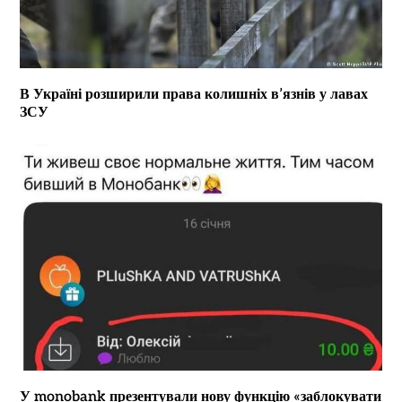
В Україні розширили права колишніх в’язнів у лавах
ЗСУ
У monobank презентували нову функцію «заблокувати