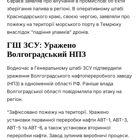
Євраєв заявляв про влучання в промислові об’єкти
зберігання палива в регіоні. В оперативному штабі
Краснодарського краю, своєю чергою, заявляли про
пожежу на території морського порту в Темрюку
внаслідок “падіння уламків” дронів.
ГШ ЗСУ: Уражено
Волгоградський НПЗ
Водночас в Генеральному штабі ЗСУ підтвердили
ураження Волгоградського нафтопереробного заводу
(НПЗ) в одноіменній області РФ. Раніше влада
Волгоградської області повідомляла про атаку на
регіон.
“Зафіксовано пожежу на території. Уражено
установки первинної переробки нафти АВТ-1, АВТ-3,
АВТ-5 та АВТ-6, а також установки вторинної
переробки нафти. Завод зупинив виробничі процеси.