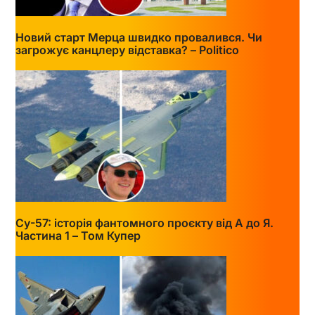
Новий старт Мерца швидко провалився. Чи
загрожує канцлеру відставка? – Politico
Су-57: історія фантомного проєкту від А до Я.
Частина 1 – Том Купер